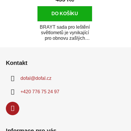
DO KOŠÍKU
BRAYT sada pro leštění
světlometů je vynikající
pro obnovu zašlých
světlometů a regeneraci
Z
jejich ochranné...
á
Kontakt
p
a
dofal
@
dofal.cz
t
í
+420 776 75 24 97
Informace pro vás