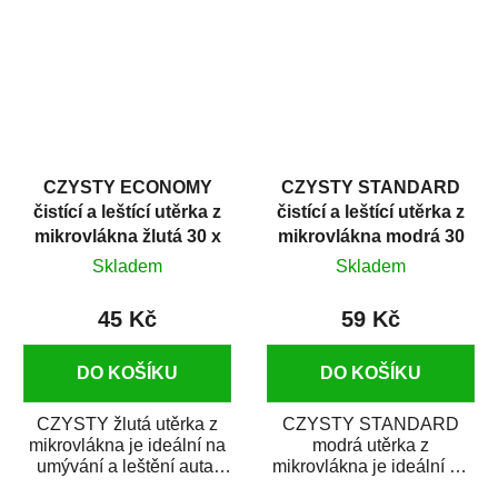
i v domácí dílně....
CZYSTY ECONOMY
CZYSTY STANDARD
čistící a leštící utěrka z
čistící a leštící utěrka z
mikrovlákna žlutá 30 x
mikrovlákna modrá 30
60 cm
x 60 cm
Skladem
Skladem
45 Kč
59 Kč
DO KOŠÍKU
DO KOŠÍKU
CZYSTY žlutá utěrka z
CZYSTY STANDARD
mikrovlákna je ideální na
modrá utěrka z
umývání a leštění auta.
mikrovlákna je ideální na
Umožňuje čištění bez
umývání a leštění auta.