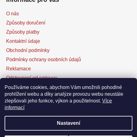
O nás
Způsoby doručení
Způsoby platby
Kontaktní údaje
Obchodní podmínky
Podmínky ochrany osobních údajů
Reklamace
Odstoupení od smlouvy
Kontaktní formulář
Používáme cookies, abychom Vám umožnili pohodlné
prohlížení webu a díky analýze provozu webu neustále
zlepšovali jeho funkce, výkon a použitelnost.
Více
Facebook
informací
Nastavení