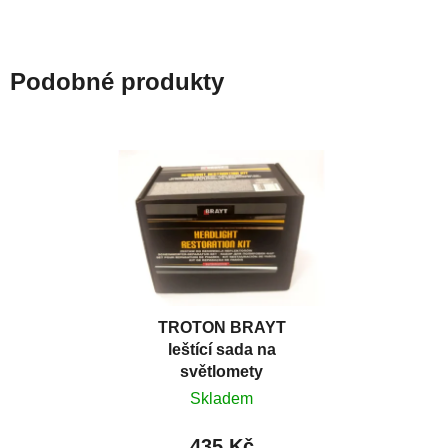
použití...
Umožňuje čištění bez...
Podobné produkty
TROTON BRAYT
leštící sada na
světlomety
Skladem
435 Kč