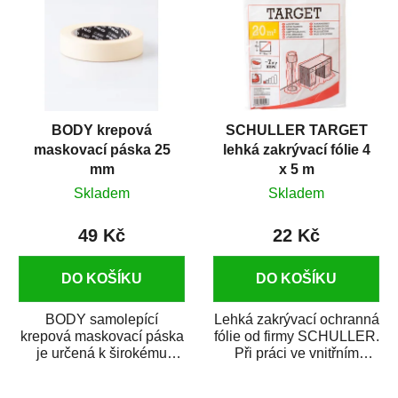
BODY krepová
SCHULLER TARGET
maskovací páska 25
lehká zakrývací fólie 4
mm
x 5 m
Skladem
Skladem
49 Kč
22 Kč
DO KOŠÍKU
DO KOŠÍKU
BODY samolepící
Lehká zakrývací ochranná
krepová maskovací páska
fólie od firmy SCHULLER.
je určená k širokému
Při práci ve vnitřním
použití
prostředí chrání před
v autoopravárenství
zastříkáním...