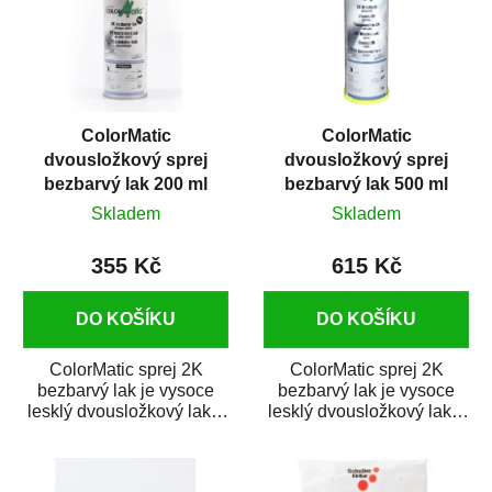
ColorMatic
ColorMatic
dvousložkový sprej
dvousložkový sprej
bezbarvý lak 200 ml
bezbarvý lak 500 ml
Skladem
Skladem
355 Kč
615 Kč
DO KOŠÍKU
DO KOŠÍKU
ColorMatic sprej 2K
ColorMatic sprej 2K
bezbarvý lak je vysoce
bezbarvý lak je vysoce
lesklý dvousložkový lak s
lesklý dvousložkový lak s
tužidlem v spreji. Je
tužidlem v spreji. Je
extrémně odolný...
extrémně odolný...