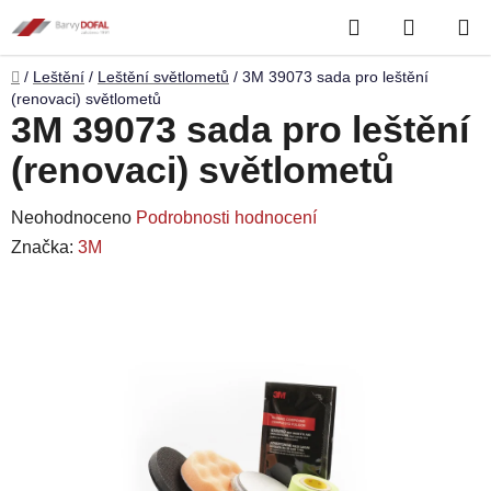
Přejít
Hledat
NÁKUP
na
obsah
KOŠÍK
Domů
/
Leštění
/
Leštění světlometů
/
3M 39073 sada pro leštění
(renovaci) světlometů
3M 39073 sada pro leštění
(renovaci) světlometů
Průměrné
Neohodnoceno
Podrobnosti hodnocení
hodnocení
Značka:
3M
produktu
je
0,0
z
5
hvězdiček.