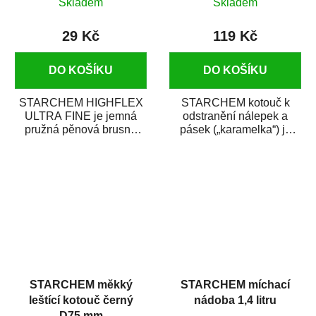
Skladem
Skladem
29 Kč
119 Kč
DO KOŠÍKU
DO KOŠÍKU
STARCHEM HIGHFLEX
STARCHEM kotouč k
ULTRA FINE je jemná
odstranění nálepek a
pružná pěnová brusná
pásek („karamelka“) je
poduška, která má z jedné
rotační kotouč z přírodní
strany přímo nanesenou...
pryže....
STARCHEM měkký
STARCHEM míchací
leštící kotouč černý
nádoba 1,4 litru
D75 mm