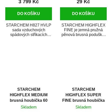
3 799 Kč
29 Kč
DO KOŠÍKU
DO KOŠÍKU
STARCHEM H827 HVLP
STARCHEM HIGHFLEX
sada vzduchových
FINE je jemná pružná
spádových stříkacích
pěnová brusná poduška,
pistolí obsahuje MINI
která má z jedné strany
HVLP stříkací pistoli na...
přímo nanesenou...
STARCHEM
STARCHEM
HIGHFLEX MEDIUM
HIGHFLEX SUPER
brusná houbička 60
FINE brusná houbička
(střední)
180 (super jemná)
Skladem
Skladem