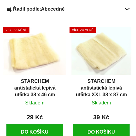
Ř
Řadit podle:
Abecedně
a
z
V
e
VÍCE ZA MÉNĚ
VÍCE ZA MÉNĚ
ý
n
p
í
i
p
s
r
p
o
r
d
STARCHEM
STARCHEM
o
u
antistatická lepivá
antistatická lepivá
d
k
utěrka 38 x 46 cm
utěrka XXL 38 x 87 cm
u
t
Skladem
Skladem
k
ů
t
29 Kč
39 Kč
ů
DO KOŠÍKU
DO KOŠÍKU