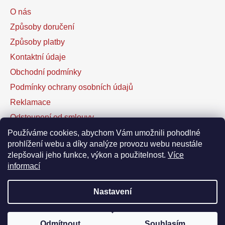
O nás
Způsoby doručení
Způsoby platby
Kontaktní údaje
Obchodní podmínky
Podmínky ochrany osobních údajů
Reklamace
Odstoupení od smlouvy
Kontaktní formulář
Používáme cookies, abychom Vám umožnili pohodlné
prohlížení webu a díky analýze provozu webu neustále
zlepšovali jeho funkce, výkon a použitelnost.
Více
Facebook
informací
Nastavení
Vytvořil Shoptet
Odmítnout
Souhlasím