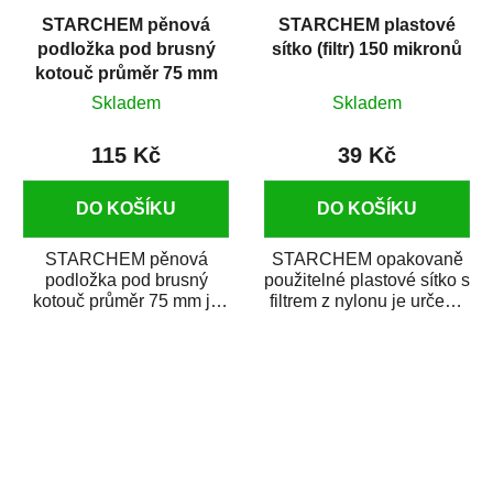
STARCHEM pěnová
STARCHEM plastové
podložka pod brusný
sítko (filtr) 150 mikronů
kotouč průměr 75 mm
Skladem
Skladem
115 Kč
39 Kč
DO KOŠÍKU
DO KOŠÍKU
STARCHEM pěnová
STARCHEM opakovaně
podložka pod brusný
použitelné plastové sítko s
kotouč průměr 75 mm je
filtrem z nylonu je určeno
nenahraditelná při práci s
k filtrování (cezení)
jemnými brusnými...
nátěrových...