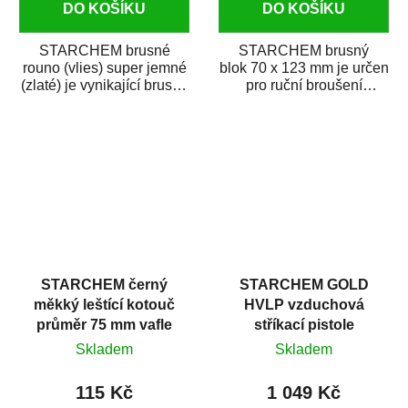
DO KOŠÍKU
DO KOŠÍKU
STARCHEM brusné
STARCHEM brusný
rouno (vlies) super jemné
blok 70 x 123 mm je určen
(zlaté) je vynikající brusný
pro ruční broušení
materiál na jemné
menších ploch na sucho.
broušení na sucho...
Lehká ergonomická...
STARCHEM černý
STARCHEM GOLD
měkký leštící kotouč
HVLP vzduchová
průměr 75 mm vafle
stříkací pistole
Skladem
Skladem
115 Kč
1 049 Kč