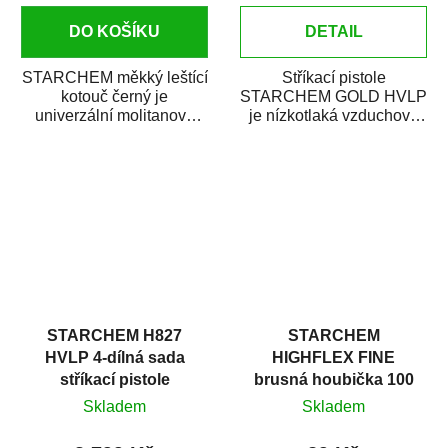
DO KOŠÍKU
DETAIL
STARCHEM měkký leštící
Stříkací pistole
kotouč černý je
STARCHEM GOLD HVLP
univerzální molitanový
je nízkotlaká vzduchová
leštící kotouč určený k
stříkací pistole s hornou
leštění světlometů,...
nádobkou. Je vhodná...
STARCHEM H827
STARCHEM
HVLP 4-dílná sada
HIGHFLEX FINE
stříkací pistole
brusná houbička 100
(jemná)
Skladem
Skladem