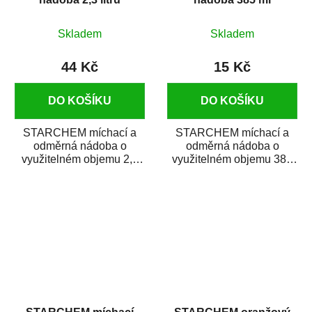
Skladem
Skladem
44 Kč
15 Kč
DO KOŠÍKU
DO KOŠÍKU
STARCHEM míchací a
STARCHEM míchací a
odměrná nádoba o
odměrná nádoba o
využitelném objemu 2,3
využitelném objemu 385
litru umožňuje smíchání
ml umožňuje smíchání
přísad do autolaku v...
přísad do autolaku v...