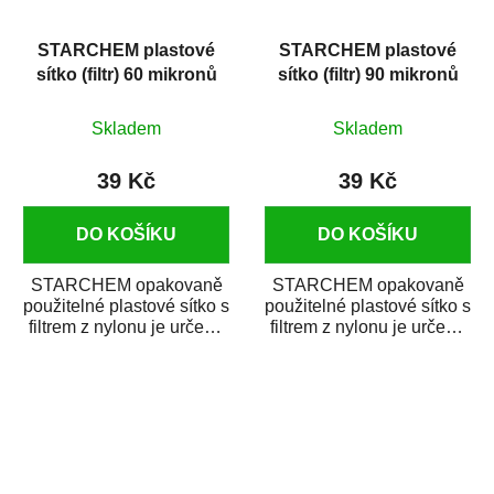
STARCHEM plastové
STARCHEM plastové
sítko (filtr) 60 mikronů
sítko (filtr) 90 mikronů
Skladem
Skladem
39 Kč
39 Kč
DO KOŠÍKU
DO KOŠÍKU
STARCHEM opakovaně
STARCHEM opakovaně
použitelné plastové sítko s
použitelné plastové sítko s
filtrem z nylonu je určeno
filtrem z nylonu je určeno
k filtrování (cezení)
k filtrování (cezení)
nátěrových...
nátěrových...