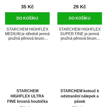
35 Kč
29 Kč
DO KOŠÍKU
DO KOŠÍKU
STARCHEM HIGHFLEX
STARCHEM HIGHFLEX
MEDIUM je středně jemná
SUPER FINE je jemná
pružná pěnová brusná
pružná pěnová brusná
poduška, která má z jedné
poduška, která má z jedné
strany přímo...
strany přímo nanesenou...
STARCHEM
STARCHEM kotouč k
HIGHFLEX ULTRA
odstranění nálepek a
FINE brusná houbička
pásek
280 (ultra jemná)