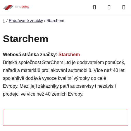
Přejít
Hledat
NÁKUP
na
obsah
KOŠÍK
Domů
/
Prodávané značky
/
Starchem
Starchem
Webová stránka značky:
Starchem
Britská společnost StarChem Ltd je dodavatelem pomůcek,
nářadí a materiálů pro lakování automobilů. Více než 40 let
spolehlivě dodává vysoce kvalitní výrobky do celé
Evropy.
Mezi její zákazníky patří autoservisy i nezávislí
prodejci ve více než 40 zemích Evropy.
OTEVŘÍT FILTR