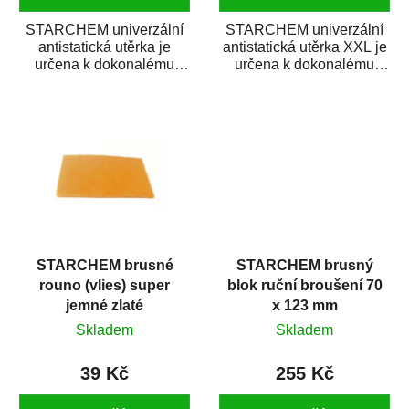
STARCHEM univerzální
STARCHEM univerzální
antistatická utěrka je
antistatická utěrka XXL je
určena k dokonalému
určena k dokonalému
očištění opravovaných
očištění opravovaných
ploch před lakováním,...
ploch před...
STARCHEM brusné
STARCHEM brusný
rouno (vlies) super
blok ruční broušení 70
jemné zlaté
x 123 mm
Skladem
Skladem
39 Kč
255 Kč