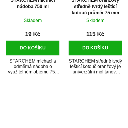
STARCHEM míchací
STARCHEM oranžový
nádoba 750 ml
středně tvrdý leštící
kotouč průměr 75 mm
vafle
Skladem
Skladem
19 Kč
115 Kč
DO KOŠÍKU
DO KOŠÍKU
STARCHEM míchací a
STARCHEM středně tvrdý
odměrná nádoba o
leštící kotouč oranžový je
využitelném objemu 750
univerzální molitanový
ml umožňuje smíchání
leštící kotouč určený k
přísad do autolaku v...
leštění...