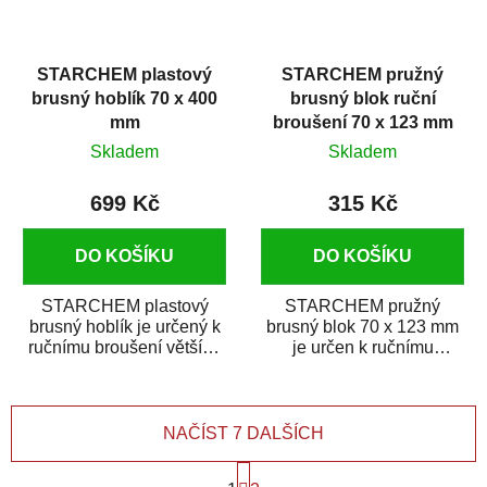
STARCHEM plastový
STARCHEM pružný
brusný hoblík 70 x 400
brusný blok ruční
mm
broušení 70 x 123 mm
Skladem
Skladem
699 Kč
315 Kč
DO KOŠÍKU
DO KOŠÍKU
STARCHEM plastový
STARCHEM pružný
brusný hoblík je určený k
brusný blok 70 x 123 mm
ručnímu broušení větších
je určen k ručnímu
ploch. Brusná plocha je
broušení menších ploch
rovná a je...
na sucho. Strana úchytu...
NAČÍST 7 DALŠÍCH
S