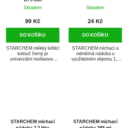
Skladem
Skladem
99 Kč
24 Kč
DO KOŠÍKU
DO KOŠÍKU
STARCHEM měkký leštící
STARCHEM míchací a
kotouč černý je
odměrná nádoba o
univerzální molitanový
využitelném objemu 1,4
leštící kotouč určený k
litru umožňuje smíchání
leštění autolaků i...
přísad do autolaku v...
STARCHEM míchací
STARCHEM míchací
nádoba 2,3 litru
nádoba 385 ml