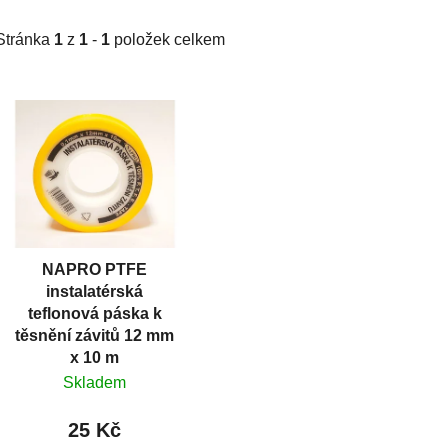
Stránka
1
z
1
-
1
položek celkem
V
ý
p
i
s
p
r
NAPRO PTFE
o
instalatérská
d
teflonová páska k
u
těsnění závitů 12 mm
k
x 10 m
t
Skladem
ů
25 Kč