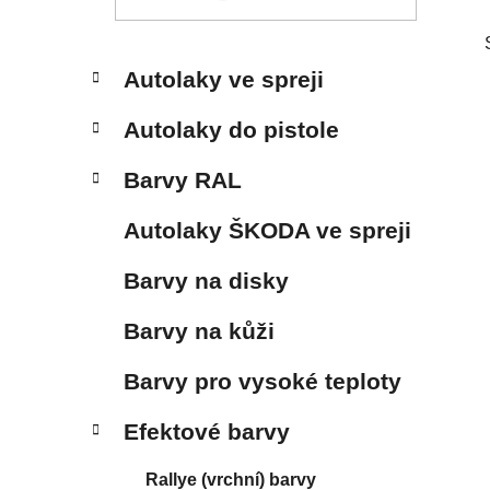
p
a
n
K
Přeskočit
Autolaky ve spreji
e
a
kategorie
t
l
Autolaky do pistole
e
g
Barvy RAL
o
r
Autolaky ŠKODA ve spreji
i
e
Barvy na disky
Barvy na kůži
Barvy pro vysoké teploty
Efektové barvy
Rallye (vrchní) barvy