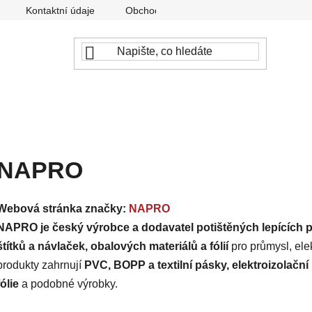
Kontaktní údaje
Obchodní podmínky
Podmínky ochr
NAPRO
Webová stránka značky:
NAPRO
NAPRO je český výrobce a dodavatel potištěných lepících p
štítků a návlaček, obalových materiálů a fólií
pro průmysl, elek
produkty zahrnují
PVC, BOPP a textilní pásky, elektroizolační
fólie
a podobné výrobky.