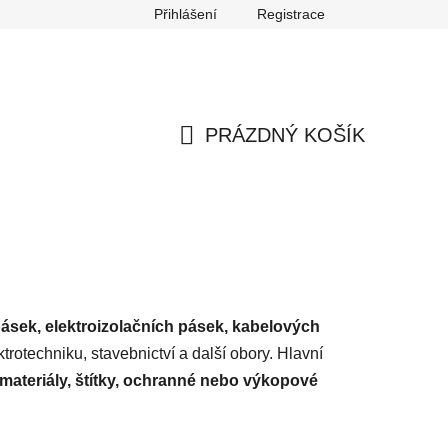
Přihlášení
Registrace
any osobních údajů
Reklamace
Odstoupení od smlouvy
PRÁZDNÝ KOŠÍK
NÁKUPNÍ
KOŠÍK
ásek, elektroizolačních pásek, kabelových
trotechniku, stavebnictví a další obory. Hlavní
 materiály, štítky, ochranné nebo výkopové