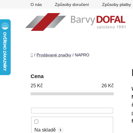
Přejít
O nás
Způsoby doručení
Způsoby platby
na
obsah
Domů
/
Prodávané značky
/
NAPRO
P
o
Cena
s
25
Kč
26
Kč
t
r
a
n
n
í
Na skladě
1