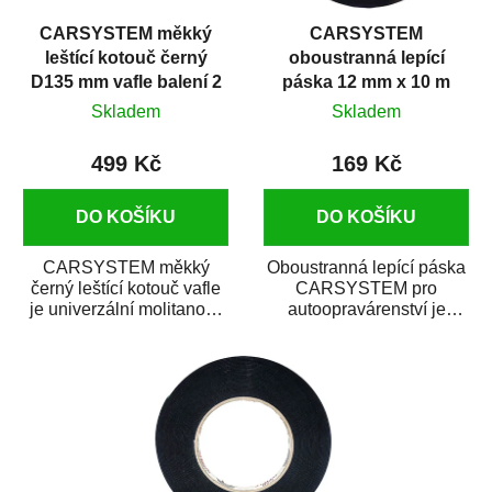
r
d
CARSYSTEM měkký
CARSYSTEM
o
u
leštící kotouč černý
oboustranná lepící
d
k
D135 mm vafle balení 2
páska 12 mm x 10 m
u
t
ks
Skladem
Skladem
k
ů
t
499 Kč
169 Kč
ů
DO KOŠÍKU
DO KOŠÍKU
CARSYSTEM měkký
Oboustranná lepící páska
černý leštící kotouč vafle
CARSYSTEM pro
je univerzální molitanový
autoopravárenství je
leštící kotouč určený k
určená pro vibracím
leštění...
odolné lepení ozdobných
a...