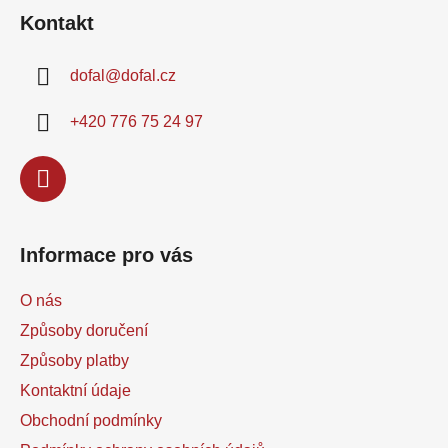
á
d
Kontakt
p
a
a
c
dofal
@
dofal.cz
t
í
í
p
+420 776 75 24 97
r
v
k
y
v
ý
Informace pro vás
p
i
O nás
s
u
Způsoby doručení
Způsoby platby
Kontaktní údaje
Obchodní podmínky