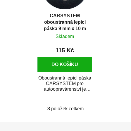
CARSYSTEM
oboustranná lepící
páska 9 mm x 10 m
Skladem
115 Kč
DO KOŠÍKU
Oboustranná lepící páska
CARSYSTEM pro
autoopravárenství je
určená pro vibracím
odolné lepení ozdobných
a...
3
položek celkem
O
v
l
Z
á