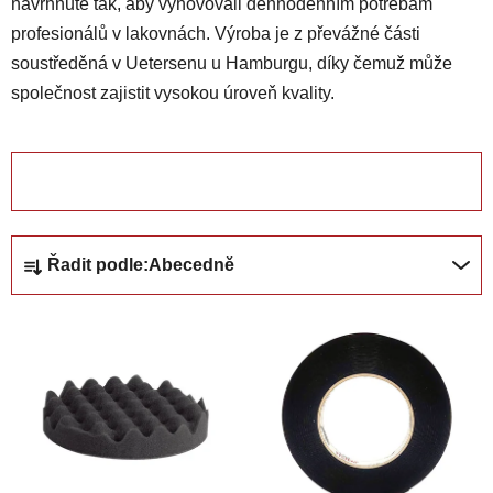
navrhnuté tak, aby vyhovovali dennodenním potřebám
profesionálů v lakovnách. Výroba je z převážné části
soustředěná v Uetersenu u Hamburgu, díky čemuž může
společnost zajistit vysokou úroveň kvality.
OTEVŘÍT FILTR
Ř
Řadit podle:
Abecedně
a
z
V
e
ý
n
p
í
i
p
s
r
p
o