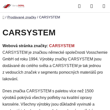
Přejít
Hledat
NÁKUP
na
obsah
KOŠÍK
Domů
/
Prodávané značky
/
CARSYSTEM
CARSYSTEM
Webová stránka značky:
CARSYSTEM
CARSYSTEM je značkou německé společnosti Vosschemie
GmbH od roku 1994. Výrobky značky CARSYSTEM jsou
dodávané do celého světa a CARSYSTEM je tak jednou
z vedoucích značek v segmentu pomocných materiálů pro
lakování.
Dnes značka CARSYSTEM s paletou více než 1500
výrobků pokrývá všechny potřeby na kvalitní opravy
karosérie. Všechny výrobky jsou důkladně vyvinuté a