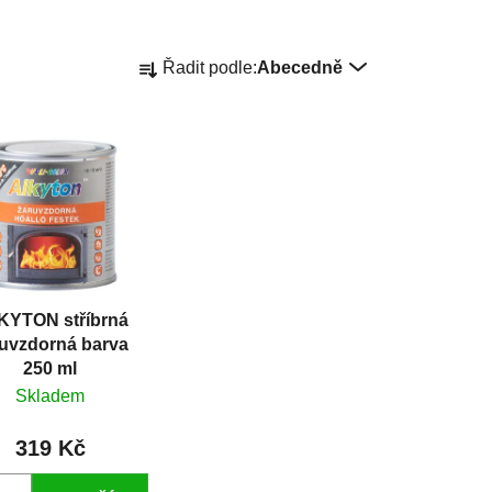
Ř
Řadit podle:
Abecedně
a
z
e
n
í
p
r
o
d
KYTON stříbrná
u
uvzdorná barva
k
250 ml
t
Skladem
ů
319 Kč