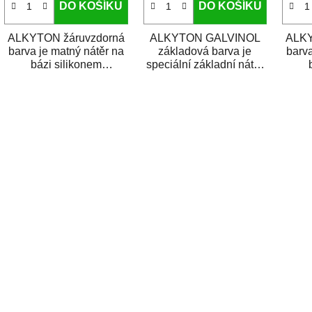
DO KOŠÍKU
DO KOŠÍKU
ALKYTON žáruvzdorná
ALKYTON GALVINOL
ALKY
barva je matný nátěr na
základová barva je
barva
bázi silikonem
speciální základní nátěr
modifikované alkydové
zlepšující přilnavost na
modi
pryskyřice. Je určen k...
velmi hladkých a...
prysk
O
v
l
á
d
a
c
í
p
r
v
k
y
v
ý