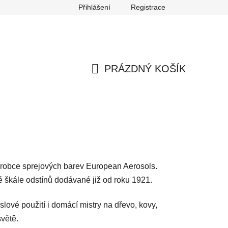
Přihlášení
Registrace
any osobních údajů
Reklamace
Odstoupení od smlouvy
PRÁZDNÝ KOŠÍK
NÁKUPNÍ
KOŠÍK
robce sprejových barev European Aerosols.
é škále odstínů dodávané již od roku 1921.
ové použití i domácí mistry na dřevo, kovy,
větě.