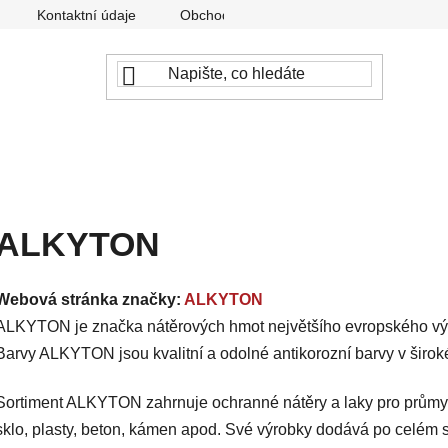
Kontaktní údaje
Obchodní podmínky
Podmínky ochr
ALKYTON
Webová stránka značky:
ALKYTON
ALKYTON je značka nátěrových hmot největšího evropského vý
Barvy ALKYTON jsou kvalitní a odolné antikorozní barvy v širok
Sortiment ALKYTON zahrnuje ochranné nátěry a laky pro průmysl
sklo, plasty, beton, kámen apod. Své výrobky dodává po celém s