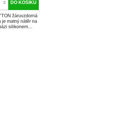
DO KOŠÍKU
TON žáruvzdorná
 je matný nátěr na
bázi silikonem
fikované alkydové
yřice. Je určen k...