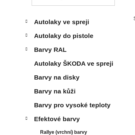
p
a
n
K
Přeskočit
Autolaky ve spreji
e
a
kategorie
t
l
Autolaky do pistole
e
g
Barvy RAL
o
r
Autolaky ŠKODA ve spreji
i
e
Barvy na disky
Barvy na kůži
Barvy pro vysoké teploty
Efektové barvy
Rallye (vrchní) barvy