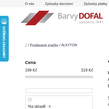
Přejít
O nás
Způsoby doručení
Způsoby platby
na
obsah
Domů
/
Prodávané značky
/
ALKYTON
P
o
Cena
s
199
Kč
319
Kč
t
r
a
n
n
í
Na skladě
3