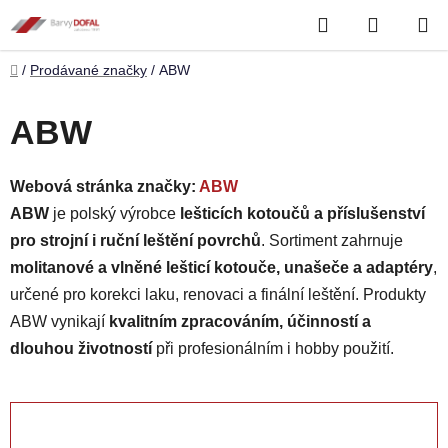
Přejít
Hledat
NÁKUP
na
obsah
KOŠÍK
Domů
/
Prodávané značky
/
ABW
ABW
Webová stránka značky:
ABW
ABW
je polský výrobce
lešticích kotoučů a příslušenství
pro strojní i ruční leštění povrchů
. Sortiment zahrnuje
molitanové a vlněné lešticí kotouče, unašeče a adaptéry
,
určené pro korekci laku, renovaci a finální leštění. Produkty
ABW vynikají
kvalitním zpracováním, účinností a
dlouhou životností
při profesionálním i hobby použití.
OTEVŘÍT FILTR