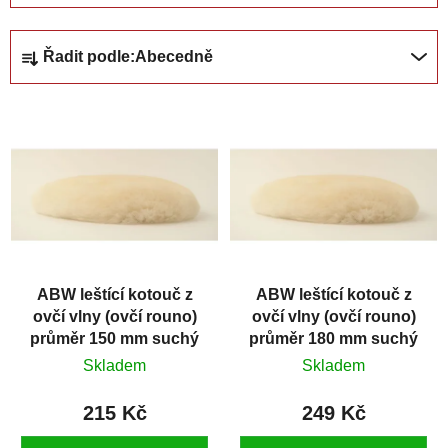
Ř
Řadit podle:
Abecedně
a
z
V
e
ý
n
p
í
i
p
s
r
p
o
r
d
ABW leštící kotouč z
ABW leštící kotouč z
o
u
ovčí vlny (ovčí rouno)
ovčí vlny (ovčí rouno)
d
k
průměr 150 mm suchý
průměr 180 mm suchý
u
t
zip
zip
Skladem
Skladem
k
ů
t
215 Kč
249 Kč
ů