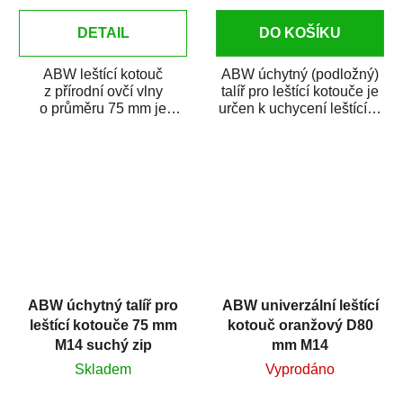
DETAIL
DO KOŠÍKU
ABW leštící kotouč
ABW úchytný (podložný)
z přírodní ovčí vlny
talíř pro leštící kotouče je
o průměru 75 mm je
určen k uchycení leštících
vyrobený z nejkvalitnější
kotoučů o průměru 150
jemně česané ovčí vlny...
mm. Je...
ABW úchytný talíř pro
ABW univerzální leštící
leštící kotouče 75 mm
kotouč oranžový D80
M14 suchý zip
mm M14
Skladem
Vyprodáno