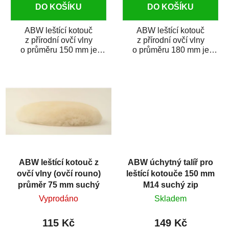
DO KOŠÍKU
DO KOŠÍKU
ABW leštící kotouč
ABW leštící kotouč
z přírodní ovčí vlny
z přírodní ovčí vlny
o průměru 150 mm je
o průměru 180 mm je
vyrobený z nejkvalitnější
vyrobený z nejkvalitnější
jemně česané ovčí...
jemně česané ovčí...
ABW leštící kotouč z
ABW úchytný talíř pro
ovčí vlny (ovčí rouno)
leštící kotouče 150 mm
průměr 75 mm suchý
M14 suchý zip
zip
Vyprodáno
Skladem
115 Kč
149 Kč