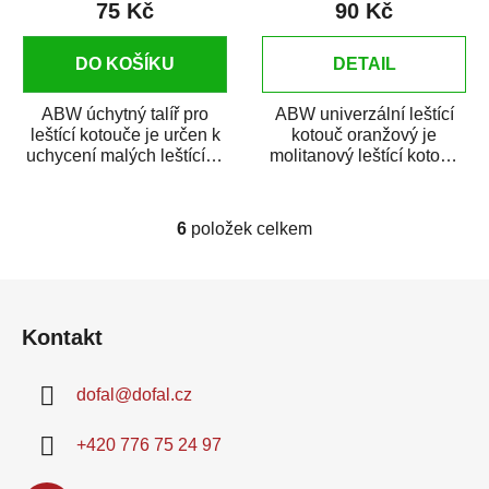
75 Kč
90 Kč
DO KOŠÍKU
DETAIL
ABW úchytný talíř pro
ABW univerzální leštící
leštící kotouče je určen k
kotouč oranžový je
uchycení malých leštících
molitanový leštící kotouč
kotoučů z polyuretanové
určený k leštění autolaků,
pěny...
jiných...
6
položek celkem
O
v
l
Z
á
á
d
Kontakt
p
a
a
c
dofal
@
dofal.cz
t
í
í
p
+420 776 75 24 97
r
v