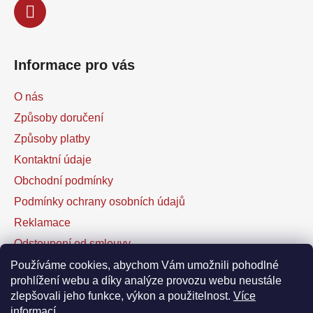
k
y
v
ý
Informace pro vás
p
i
O nás
s
u
Způsoby doručení
Způsoby platby
Kontaktní údaje
Obchodní podmínky
Podmínky ochrany osobních údajů
Reklamace
Odstoupení od smlouvy
Kontaktní formulář
Používáme cookies, abychom Vám umožnili pohodlné
prohlížení webu a díky analýze provozu webu neustále
zlepšovali jeho funkce, výkon a použitelnost.
Více
Facebook
informací