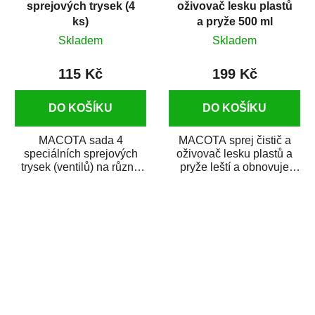
sprejových trysek (4
oživovač lesku plastů
ks)
a pryže 500 ml
Skladem
Skladem
115 Kč
199 Kč
DO KOŠÍKU
DO KOŠÍKU
MACOTA sada 4
MACOTA sprej čistič a
speciálních sprejových
oživovač lesku plastů a
trysek (ventilů) na různé
pryže leští a obnovuje
typy nástřiků spreji. Balení
plastové a pryžové části
obsahuje...
auta jako...