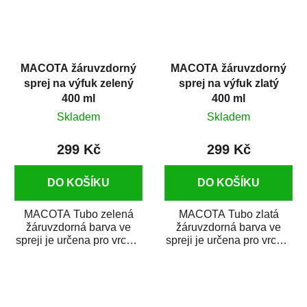
MACOTA žáruvzdorný
MACOTA žáruvzdorný
sprej na výfuk zelený
sprej na výfuk zlatý
400 ml
400 ml
Skladem
Skladem
299 Kč
299 Kč
DO KOŠÍKU
DO KOŠÍKU
MACOTA Tubo zelená
MACOTA Tubo zlatá
žáruvzdorná barva ve
žáruvzdorná barva ve
spreji je určena pro vrchní
spreji je určena pro vrchní
matné nátěry kovových
matné nátěry kovových
předmětů, jež...
předmětů, jež jsou...