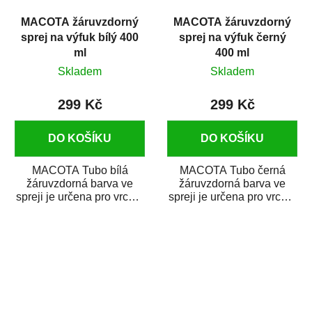
MACOTA žáruvzdorný
MACOTA žáruvzdorný
sprej na výfuk bílý 400
sprej na výfuk černý
ml
400 ml
Skladem
Skladem
299 Kč
299 Kč
DO KOŠÍKU
DO KOŠÍKU
MACOTA Tubo bílá
MACOTA Tubo černá
žáruvzdorná barva ve
žáruvzdorná barva ve
spreji je určena pro vrchní
spreji je určena pro vrchní
matné nátěry kovových
matné nátěry kovových
předmětů, jež jsou...
předmětů, jež jsou...