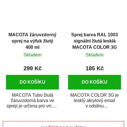
MACOTA žáruvzdorný
Sprej barva RAL 1003
sprej na výfuk žlutý
signální žlutá lesklá
400 ml
MACOTA COLOR 3G
400 ml
Skladem
Skladem
299 Kč
185 Kč
DO KOŠÍKU
DO KOŠÍKU
MACOTA Tubo žlutá
MACOTA COLOR 3G je
žáruvzdorná barva ve
lesklý akrylový email
spreji je určena pro vrchní
v odstínu
matné nátěry kovových
RAL 1003 signální žlutá.
předmětů, jež jsou...
Vysocekvalitní sprej na...