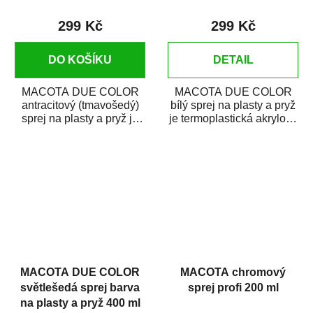
299 Kč
299 Kč
DO KOŠÍKU
DETAIL
MACOTA DUE COLOR
MACOTA DUE COLOR
antracitový (tmavošedý)
bílý sprej na plasty a pryž
sprej na plasty a pryž je
je termoplastická akrylová
termoplastická akrylová
barva na plastové díly aut
barva na...
a...
MACOTA DUE COLOR
MACOTA chromový
světlešedá sprej barva
sprej profi 200 ml
na plasty a pryž 400 ml