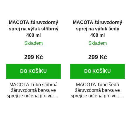
MACOTA žáruvzdorný
MACOTA žáruvzdorný
sprej na výfuk stříbrný
sprej na výfuk šedý
400 ml
400 ml
Skladem
Skladem
299 Kč
299 Kč
DO KOŠÍKU
DO KOŠÍKU
MACOTA Tubo stříbrná
MACOTA Tubo šedá
žáruvzdorná barva ve
žáruvzdorná barva ve
spreji je určena pro vrchní
spreji je určena pro vrchní
matné nátěry kovových
matné nátěry kovových
předmětů, jež...
předmětů, jež jsou...