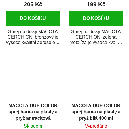
205 Kč
199 Kč
DO KOŠÍKU
DO KOŠÍKU
Sprej na disky MACOTA
Sprej na disky MACOTA
CERCHIONI bronzový je
CERCHIONI zelená
vysoce kvalitní aerosolová
metalíza je vysoce kvalitní
barva na disky. Je
aerosolová barva na
trvanlivý, dobře...
disky. Je trvanlivý,...
MACOTA DUE COLOR
MACOTA DUE COLOR
sprej barva na plasty a
sprej barva na plasty a
pryž antracitová
pryž bílá 400 ml
(tmavošedá) 400 ml
Skladem
Vyprodáno