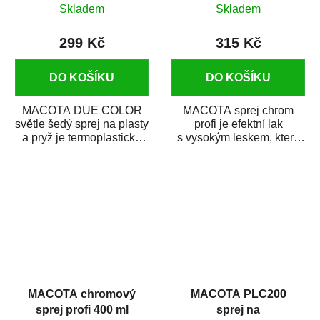
Skladem
Skladem
299 Kč
315 Kč
DO KOŠÍKU
DO KOŠÍKU
MACOTA DUE COLOR
MACOTA sprej chrom
světle šedý sprej na plasty
profi je efektní lak
a pryž je termoplastická
s vysokým leskem, který
akrylová barva na
dodává hladkým
plastové díly aut a...
povrchům chromový
vzhled....
MACOTA chromový
MACOTA PLC200
sprej profi 400 ml
sprej na