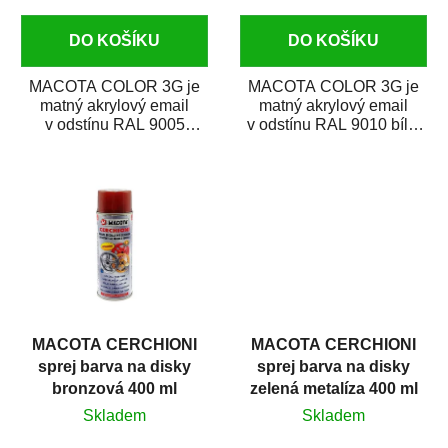
ů
DO KOŠÍKU
DO KOŠÍKU
MACOTA COLOR 3G je
MACOTA COLOR 3G je
matný akrylový email
matný akrylový email
v odstínu RAL 9005
v odstínu RAL 9010 bílá.
černá. Vysocekvalitní
Vysocekvalitní sprej na
sprej na stříkání kovů,...
stříkání kovů,...
MACOTA CERCHIONI
MACOTA CERCHIONI
sprej barva na disky
sprej barva na disky
bronzová 400 ml
zelená metalíza 400 ml
Skladem
Skladem