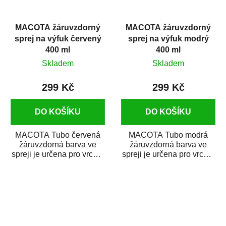
MACOTA žáruvzdorný
MACOTA žáruvzdorný
sprej na výfuk červený
sprej na výfuk modrý
400 ml
400 ml
Skladem
Skladem
299 Kč
299 Kč
DO KOŠÍKU
DO KOŠÍKU
MACOTA Tubo červená
MACOTA Tubo modrá
žáruvzdorná barva ve
žáruvzdorná barva ve
spreji je určena pro vrchní
spreji je určena pro vrchní
matné nátěry kovových
matné nátěry kovových
předmětů, jež...
předmětů, jež jsou...