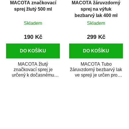
MACOTA značkovací
MACOTA žáruvzdorný
sprej žlutý 500 ml
sprej na výfuk
bezbarvý lak 400 ml
Skladem
Skladem
190 Kč
299 Kč
DO KOŠÍKU
DO KOŠÍKU
MACOTA žlutý
MACOTA Tubo
značkovací sprej je
žáruvzdorný bezbarvý lak
určený k dočasnému
ve spreji je určen pro
značení na zdivu,
vrchní matné nátěry
podlahách, asfaltu, betonu
kovových předmětů, jež
a dřevu v...
jsou...