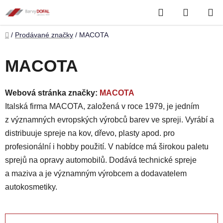
Přejít
Hledat
NÁKUP
na
obsah
KOŠÍK
Domů
/
Prodávané značky
/
MACOTA
MACOTA
Webová stránka značky:
MACOTA
Italská firma MACOTA, založená v roce 1979, je jedním
z významných evropských výrobců barev ve spreji. Vyrábí a
distribuuje spreje na kov, dřevo, plasty apod. pro
profesionální i hobby použití. V nabídce má širokou paletu
sprejů na opravy automobilů. Dodává technické spreje
a maziva a je významným výrobcem a dodavatelem
autokosmetiky.