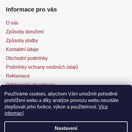
s
u
Informace pro vás
O nás
Způsoby doručení
Způsoby platby
Kontaktní údaje
Obchodní podmínky
Podmínky ochrany osobních údajů
Reklamace
Odstoupení od smlouvy
Kontaktní formulář
Používáme cookies, abychom Vám umožnili pohodlné
prohlížení webu a díky analýze provozu webu neustále
zlepšovali jeho funkce, výkon a použitelnost.
Více
Facebook
informací
Nastavení