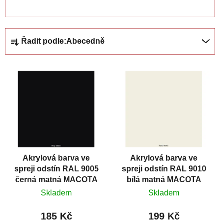
OTEVŘÍT FILTR
Ř
Řadit podle:
Abecedně
a
z
V
e
ý
n
p
í
i
p
s
r
p
o
r
d
Akrylová barva ve
Akrylová barva ve
o
u
spreji odstín RAL 9005
spreji odstín RAL 9010
d
k
černá matná MACOTA
bílá matná MACOTA
u
t
COLOR 3G 400 ml
COLOR 3G 400 ml
Skladem
Skladem
k
ů
t
185 Kč
199 Kč