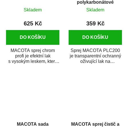
polykarbonátové
světlomety 400 ml
Skladem
Skladem
625 Kč
359 Kč
DO KOŠÍKU
DO KOŠÍKU
MACOTA sprej chrom
Sprej MACOTA PLC200
profi je efektní lak
je transparentní ochranný
s vysokým leskem, který
oživující lak na
dodává hladkým
polykarbonátové
povrchům chromový
světlomety. Je určen
vzhled....
hlavně...
MACOTA sada
MACOTA sprej čistič a