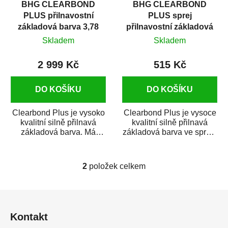
BHG CLEARBOND
BHG CLEARBOND
o
u
PLUS přilnavostní
PLUS sprej
d
k
základová barva 3,78
přilnavostní základová
u
t
litru
barva 400 ml
Skladem
Skladem
k
ů
t
2 999 Kč
515 Kč
ů
DO KOŠÍKU
DO KOŠÍKU
Clearbond Plus je vysoko
Clearbond Plus je vysoce
kvalitní silně přilnavá
kvalitní silně přilnavá
základová barva. Má
základová barva ve spreji.
vynikající přilnavost nejen
Má vynikající přilnavost
ke kovům...
nejen...
2
položek celkem
O
v
l
Z
á
á
d
Kontakt
p
a