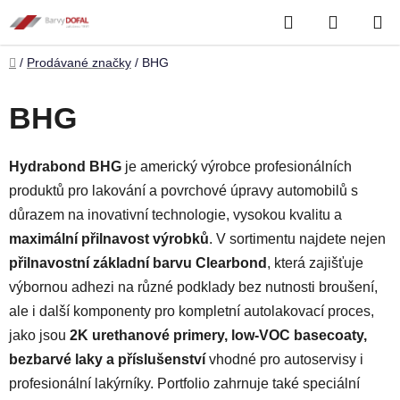
Přejít
Hledat
NÁKUP
na
obsah
KOŠÍK
Domů
/
Prodávané značky
/
BHG
BHG
Hydrabond BHG
je americký výrobce profesionálních
produktů pro lakování a povrchové úpravy automobilů s
důrazem na inovativní technologie, vysokou kvalitu a
maximální přilnavost výrobků
. V sortimentu najdete nejen
přilnavostní základní barvu Clearbond
, která zajišťuje
výbornou adhezi na různé podklady bez nutnosti broušení,
ale i další komponenty pro kompletní autolakovací proces,
jako jsou
2K urethanové primery, low-VOC basecoaty,
bezbarvé laky a příslušenství
vhodné pro autoservisy i
profesionální lakýrníky. Portfolio zahrnuje také speciální