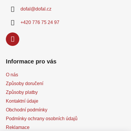
a
c
dofal
@
dofal.cz
t
í
í
p
+420 776 75 24 97
r
v
k
y
v
ý
Informace pro vás
p
i
O nás
s
u
Způsoby doručení
Způsoby platby
Kontaktní údaje
Obchodní podmínky
Podmínky ochrany osobních údajů
Reklamace