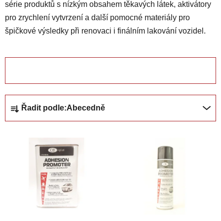
série produktů s nízkým obsahem těkavých látek, aktivátory
pro zrychlení vytvrzení a další pomocné materiály pro
špičkové výsledky při renovaci i finálním lakování vozidel.
OTEVŘÍT FILTR
Ř
Řadit podle:
Abecedně
a
z
V
e
ý
n
p
í
i
p
s
r
p
o
r
d