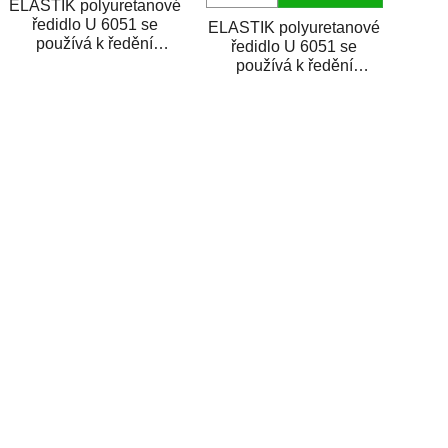
ELASTIK polyuretanové
ředidlo U 6051 se
ELASTIK polyuretanové
používá k ředění
ředidlo U 6051 se
polyuretanových
používá k ředění
nátěrových látek: emailu
polyuretanových
U 2801,...
nátěrových látek: emailu
O
U 2801,...
v
l
á
d
a
c
í
p
r
v
k
y
v
ý
p