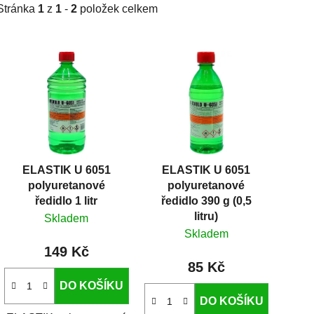
Stránka
1
z
1
-
2
položek celkem
V
ý
p
i
s
p
r
ELASTIK U 6051
ELASTIK U 6051
o
polyuretanové
polyuretanové
d
ředidlo 1 litr
ředidlo 390 g (0,5
u
litru)
Skladem
k
Skladem
t
149 Kč
85 Kč
ů
DO KOŠÍKU
DO KOŠÍKU