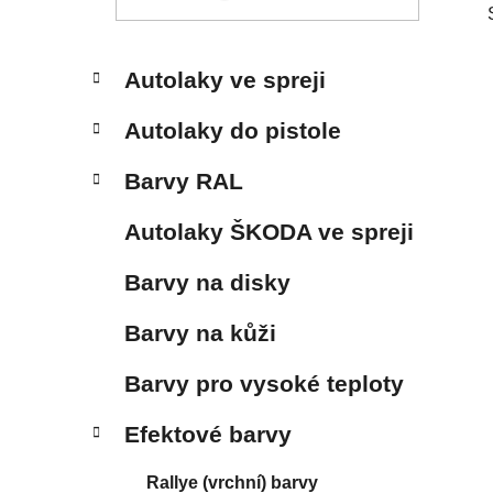
p
a
n
K
Přeskočit
Autolaky ve spreji
e
a
kategorie
t
l
Autolaky do pistole
e
g
Barvy RAL
o
r
Autolaky ŠKODA ve spreji
i
e
Barvy na disky
Barvy na kůži
Barvy pro vysoké teploty
Efektové barvy
Rallye (vrchní) barvy