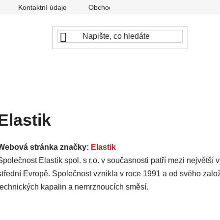
Kontaktní údaje
Obchodní podmínky
Podmínky ochr
Elastik
Webová stránka značky:
Elastik
Společnost Elastik spol. s r.o. v současnosti patří mezi největš
střední Evropě. Společnost vznikla v roce 1991 a od svého založ
technických kapalin a nemrznoucích směsí.