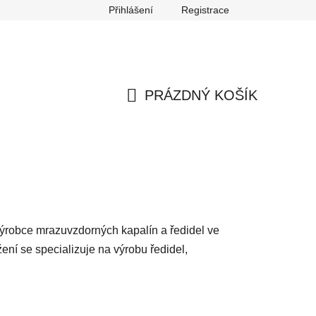
Přihlášení
Registrace
any osobních údajů
Reklamace
Odstoupení od smlouvy
PRÁZDNÝ KOŠÍK
NÁKUPNÍ
KOŠÍK
í výrobce mrazuvzdorných kapalín a ředidel ve
ení se specializuje na výrobu ředidel,
Ř