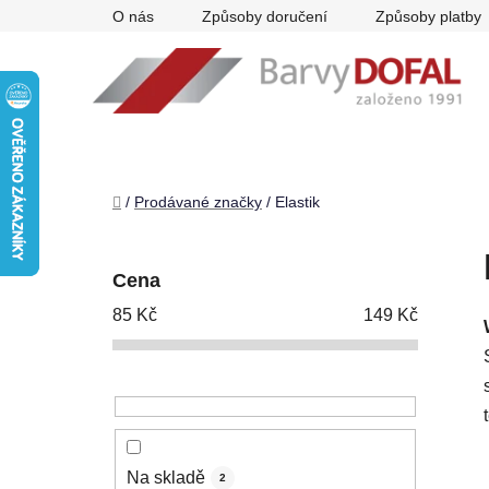
Přejít
O nás
Způsoby doručení
Způsoby platby
na
obsah
Domů
/
Prodávané značky
/
Elastik
P
o
Cena
s
85
Kč
149
Kč
t
r
a
n
n
í
Na skladě
2