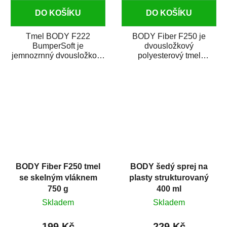
DO KOŠÍKU
DO KOŠÍKU
Tmel BODY F222
BODY Fiber F250 je
BumperSoft je
dvousložkový
jemnozrnný dvousložkový
polyesterový tmel
polyesterový tmel
se skelným vláknem. Je
s vynikající přilnavostí
hrubší a je vhodný na
na...
vyplnění...
BODY Fiber F250 tmel
BODY šedý sprej na
se skelným vláknem
plasty strukturovaný
750 g
400 ml
Skladem
Skladem
199 Kč
229 Kč