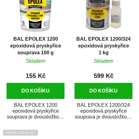
p
o
i
d
s
u
p
k
r
t
BAL EPOLEX 1200
BAL EPOLEX 1200/324
o
ů
epoxidová pryskyřice
epoxidová pryskyřice
d
souprava 100 g
1 kg
u
Skladem
Skladem
k
t
155 Kč
599 Kč
ů
DO KOŠÍKU
DO KOŠÍKU
BAL EPOLEX 1200
BAL EPOLEX 1200/324
epoxidová pryskyřice
epoxidová pryskyřice
souprava je dvousložkové
souprava je dvousložkové
epoxidové lepidlo určené
epoxidové lepidlo určené
k lepení a opravě...
k lepení a...
PRODEJ OD 18 LET