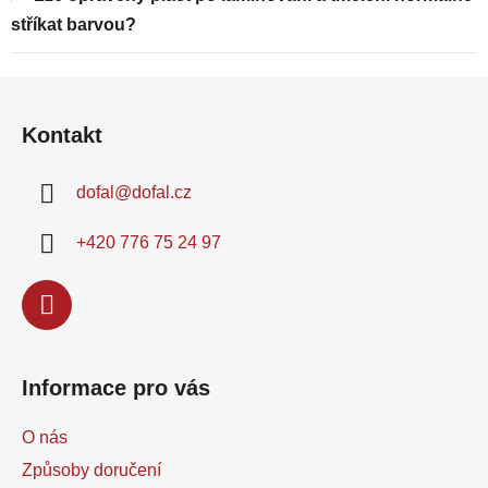
stříkat barvou?
Z
á
Kontakt
p
a
dofal
@
dofal.cz
t
í
+420 776 75 24 97
Informace pro vás
O nás
Způsoby doručení