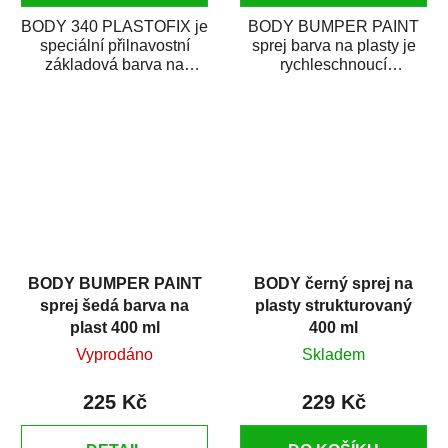
BODY 340 PLASTOFIX je
BODY BUMPER PAINT
speciální přilnavostní
sprej barva na plasty je
základová barva na
rychleschnoucí
plastové části karosérie.
termoplastická akrylátová
Je vhodná na...
barva na povrchy z...
BODY BUMPER PAINT
BODY černý sprej na
sprej šedá barva na
plasty strukturovaný
plast 400 ml
400 ml
Vyprodáno
Skladem
225 Kč
229 Kč