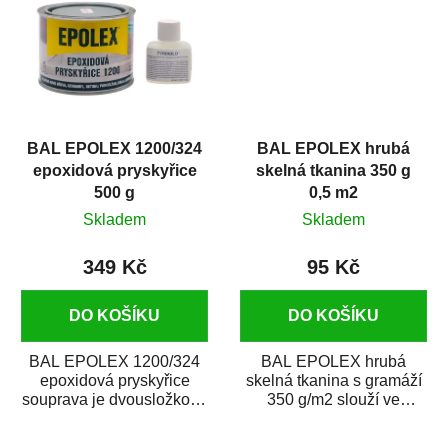
BAL EPOLEX 1200/324
BAL EPOLEX hrubá
epoxidová pryskyřice
skelná tkanina 350 g
500 g
0,5 m2
Skladem
Skladem
349 Kč
95 Kč
DO KOŠÍKU
DO KOŠÍKU
BAL EPOLEX 1200/324
BAL EPOLEX hrubá
epoxidová pryskyřice
skelná tkanina s gramáží
souprava je dvousložkové
350 g/m2 slouží ve
epoxidové lepidlo určené
spojení s polyesterovými
k lepení a...
a epoxidovými...