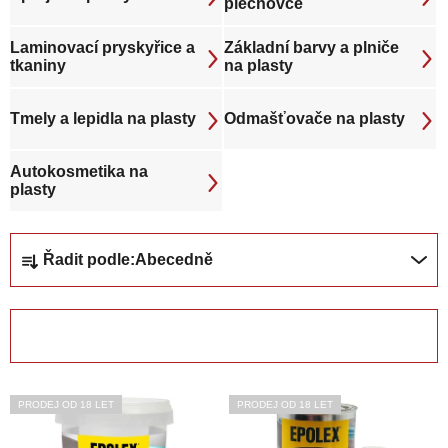
plechovce
Laminovací pryskyřice a
Základní barvy a plniče
tkaniny
na plasty
Tmely a lepidla na plasty
Odmašťovače na plasty
Autokosmetika na
plasty
Ř
Řadit podle:
Abecedně
a
z
e
OTEVŘÍT FILTR
n
í
V
p
PRODEJ OD 18 LET
PRODEJ OD 18 LET
ý
r