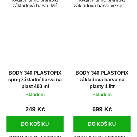
základová barva. Má
základová barva ve spreji.
vynikající přilnavost nejen
Má vynikající přilnavost
ke kovům...
nejen...
BODY 340 PLASTOFIX
BODY 340 PLASTOFIX
sprej základní barva na
základová barva na
plast 400 ml
plasty 1 litr
Skladem
Skladem
249 Kč
699 Kč
DO KOŠÍKU
DO KOŠÍKU