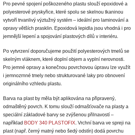
Pro pevné spojení poškozeného plastu slouží epoxidové a
n
c
í
í
polyesterové pryskyřice, které spolu se skelnou tkaninou
p
vytvoří trvanlivý výztužný systém – ideální pro laminování a
r
opravy větších prasklin. Epoxidová lepidla jsou vhodná i pro
v
jemnější lepení a spojování plastových dílů v interiéru.
k
y
v
Po vytvrzení doporučujeme použití polyesterových tmelů se
ý
skelným vláknem, které doplní objem a vyplní nerovnosti.
p
Pro jemné opravy a konečnou povrchovou úpravu lze využít
i
i jemnozrnné tmely nebo strukturované laky pro obnovení
s
originálního vzhledu plastu.
u
Barva na plast by měla být aplikována na připravený,
odmaštěný povrch. K tomu slouží odmašťovače na plasty a
speciální základové barvy se zvýšenou přilnavostí –
například
BODY 340 PLASTOFIX
. Vrchní barva ve spreji na
plast (např. černý matný nebo šedý odstín) dodá povrchu