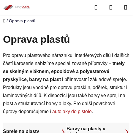
Přejít
Hledat
NÁKUP
na
obsah
KOŠÍK
Domů
/
Oprava plastů
Oprava plastů
Pro opravu plastového nárazníku, interiérových dílů i dalších
částí karoserie nabízíme specializované přípravky –
tmely
se skelným vláknem
,
epoxidové a polyesterové
pryskyřice
,
barvy na plast
i přilnavostní základové spreje.
Produkty jsou vhodné pro opravu prasklin, oděrek, struktur i
laminováných dílů. K dispozici jsou také barvy ve spreji na
plast a strukturovací barvy a laky. Pro další povrchové
úpravy doporučujeme i
autolaky do pistole
.
Barvy na plasty v
Spreje na plasty