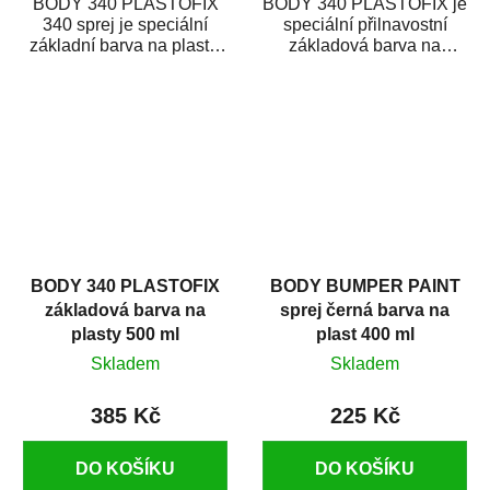
BODY 340 PLASTOFIX
BODY 340 PLASTOFIX je
340 sprej je speciální
speciální přilnavostní
základní barva na plasty,
základová barva na
která zajistí přilnavost
plastové části karosérie.
vrchních...
Je vhodná na...
BODY 340 PLASTOFIX
BODY BUMPER PAINT
základová barva na
sprej černá barva na
plasty 500 ml
plast 400 ml
Skladem
Skladem
385 Kč
225 Kč
DO KOŠÍKU
DO KOŠÍKU