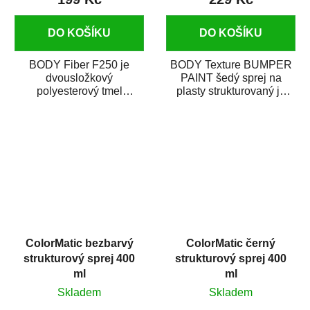
DO KOŠÍKU
DO KOŠÍKU
BODY Fiber F250 je
BODY Texture BUMPER
dvousložkový
PAINT šedý sprej na
polyesterový tmel
plasty strukturovaný je
se skelným vláknem. Je
rychleschnoucí
hrubší a je vhodný na
termoplastická
vyplnění...
akrylátová...
ColorMatic bezbarvý
ColorMatic černý
strukturový sprej 400
strukturový sprej 400
ml
ml
Skladem
Skladem