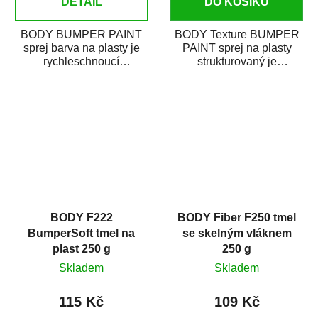
DETAIL
DO KOŠÍKU
BODY BUMPER PAINT
BODY Texture BUMPER
sprej barva na plasty je
PAINT sprej na plasty
rychleschnoucí
strukturovaný je
termoplastická akrylátová
rychleschnoucí
barva na povrchy z...
termoplastická akrylátová
barva...
BODY F222
BODY Fiber F250 tmel
BumperSoft tmel na
se skelným vláknem
plast 250 g
250 g
Skladem
Skladem
115 Kč
109 Kč