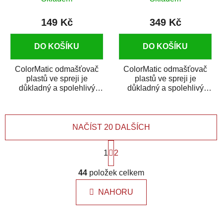
149 Kč
349 Kč
DO KOŠÍKU
DO KOŠÍKU
ColorMatic odmašťovač
ColorMatic odmašťovač
plastů ve spreji je
plastů ve spreji je
důkladný a spolehlivý
důkladný a spolehlivý
čistič a odmašťovač na
čistič a odmašťovač na
všechny druhy plastů...
všechny druhy plastů...
NAČÍST 20 DALŠÍCH
S
1
t
2
r
O
á
44
položek celkem
v
n
l
k
NAHORU
á
o
d
v
a
á