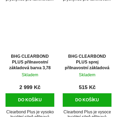
Používá se pro opravy
Používá se pro opravy
laminátových...
laminátových...
BHG CLEARBOND
BHG CLEARBOND
PLUS přilnavostní
PLUS sprej
základová barva 3,78
přilnavostní základová
litru
barva 400 ml
Skladem
Skladem
2 999 Kč
515 Kč
DO KOŠÍKU
DO KOŠÍKU
Clearbond Plus je vysoko
Clearbond Plus je vysoce
kvalitní silně přilnavá
kvalitní silně přilnavá