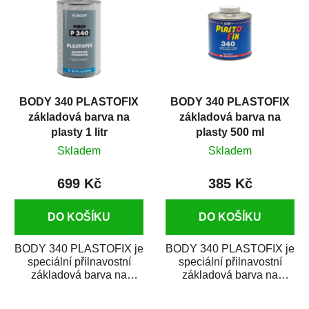
BODY 340 PLASTOFIX
BODY 340 PLASTOFIX
základová barva na
základová barva na
plasty 1 litr
plasty 500 ml
Skladem
Skladem
699 Kč
385 Kč
DO KOŠÍKU
DO KOŠÍKU
BODY 340 PLASTOFIX je
BODY 340 PLASTOFIX je
speciální přilnavostní
speciální přilnavostní
základová barva na
základová barva na
plastové části karosérie.
plastové části karosérie.
Je vhodná na...
Je vhodná na...