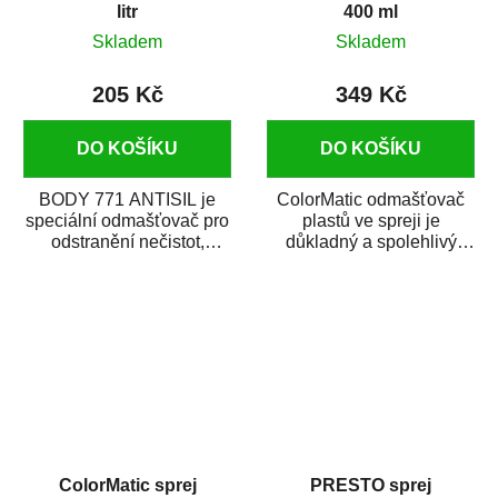
litr
400 ml
Skladem
Skladem
205 Kč
349 Kč
DO KOŠÍKU
DO KOŠÍKU
BODY 771 ANTISIL je
ColorMatic odmašťovač
speciální odmašťovač pro
plastů ve spreji je
odstranění nečistot,
důkladný a spolehlivý
silikónu a mastnoty z
čistič a odmašťovač na
povrchů před jejich...
všechny druhy plastů...
ColorMatic sprej
PRESTO sprej