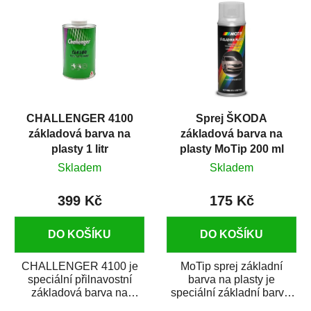
CHALLENGER 4100
Sprej ŠKODA
základová barva na
základová barva na
plasty 1 litr
plasty MoTip 200 ml
Skladem
Skladem
399 Kč
175 Kč
DO KOŠÍKU
DO KOŠÍKU
CHALLENGER 4100 je
MoTip sprej základní
speciální přilnavostní
barva na plasty je
základová barva na
speciální základní barva,
plastové části karosérie.
která je určena k zajištění