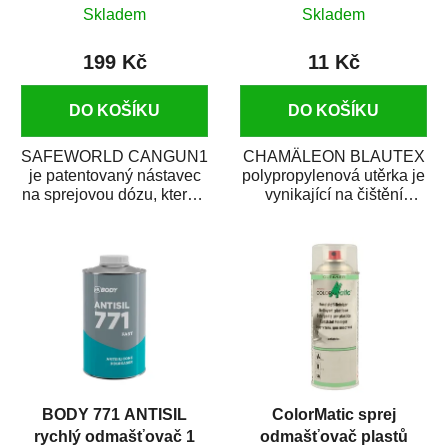
x 40 cm
Skladem
Skladem
199 Kč
11 Kč
DO KOŠÍKU
DO KOŠÍKU
SAFEWORLD CANGUN1
CHAMÄLEON BLAUTEX
je patentovaný nástavec
polypropylenová utěrka je
na sprejovou dózu, který ji
vynikající na čištění
promění na profesionální
a odmašťování karosérie
stříkací...
auta. Rychle...
BODY 771 ANTISIL
ColorMatic sprej
rychlý odmašťovač 1
odmašťovač plastů