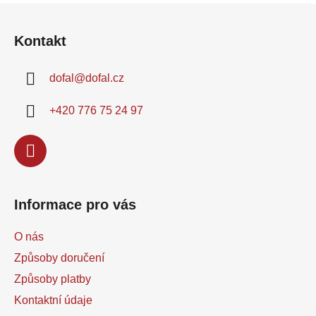
Z
Je vhodná na...
přilnavosti...
á
Kontakt
p
a
dofal
@
dofal.cz
t
í
+420 776 75 24 97
Informace pro vás
O nás
Způsoby doručení
Způsoby platby
Kontaktní údaje