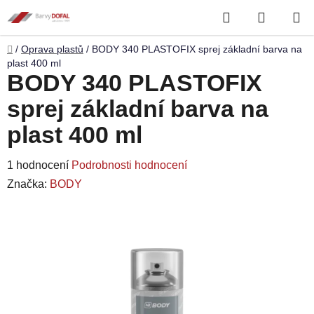
Přejít
Hledat
NÁKUP
na
obsah
KOŠÍK
Domů
/
Oprava plastů
/
BODY 340 PLASTOFIX sprej základní barva na
plast 400 ml
BODY 340 PLASTOFIX
sprej základní barva na
plast 400 ml
Průměrné
1 hodnocení
Podrobnosti hodnocení
hodnocení
Značka:
BODY
produktu
je
5,0
z
5
hvězdiček.