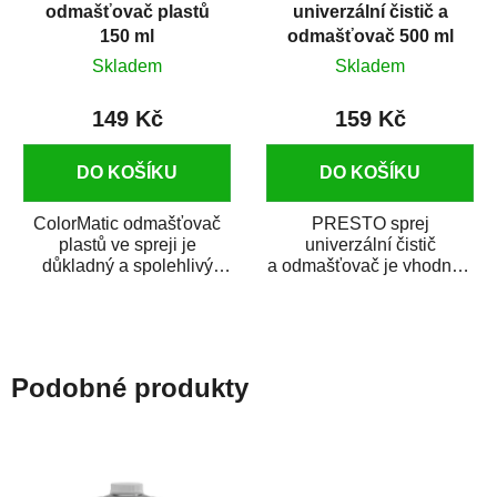
odmašťovač plastů
univerzální čistič a
150 ml
odmašťovač 500 ml
Skladem
Skladem
149 Kč
159 Kč
DO KOŠÍKU
DO KOŠÍKU
ColorMatic odmašťovač
PRESTO sprej
plastů ve spreji je
univerzální čistič
důkladný a spolehlivý
a odmašťovač je vhodný k
čistič a odmašťovač na
odmašťování a čištění
všechny druhy plastů...
kovových a plastových...
Podobné produkty