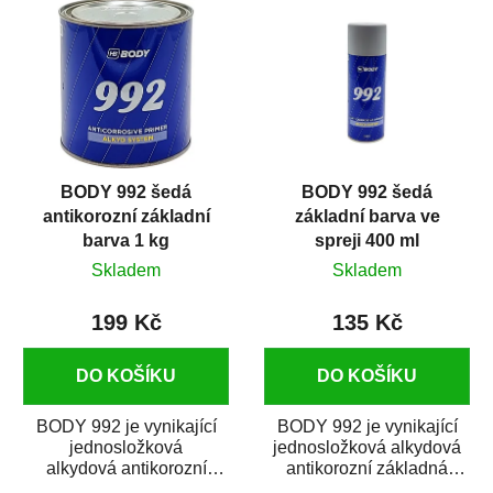
BODY 992 šedá
BODY 992 šedá
antikorozní základní
základní barva ve
barva 1 kg
spreji 400 ml
Skladem
Skladem
199 Kč
135 Kč
DO KOŠÍKU
DO KOŠÍKU
BODY 992 je vynikající
BODY 992 je vynikající
jednosložková
jednosložková alkydová
alkydová antikorozní
antikorozní základná
základní barva. Je vhodná
barva ve spreji. Je vhodná