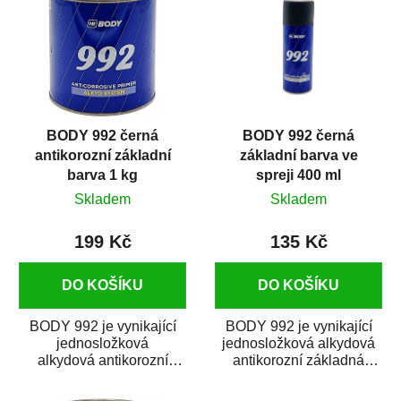
BODY 992 černá
BODY 992 černá
antikorozní základní
základní barva ve
barva 1 kg
spreji 400 ml
Skladem
Skladem
199 Kč
135 Kč
DO KOŠÍKU
DO KOŠÍKU
BODY 992 je vynikající
BODY 992 je vynikající
jednosložková
jednosložková alkydová
alkydová antikorozní
antikorozní základná
základní barva. Je vhodná
barva ve spreji. Je vhodná
jako základní nátěr...
jako základný...