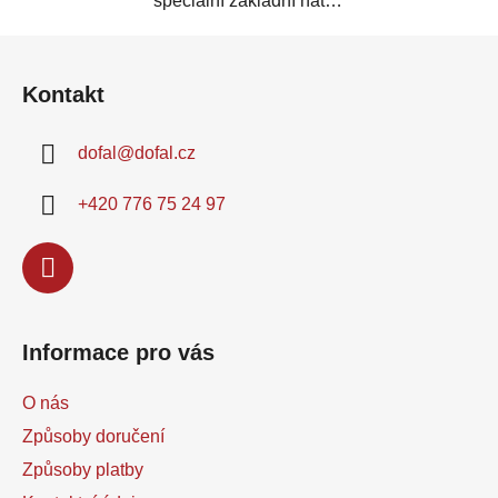
speciální základní nátěr
zlepšující přilnavost na
Z
velmi hladkých a...
á
Kontakt
p
a
dofal
@
dofal.cz
t
í
+420 776 75 24 97
Informace pro vás
O nás
Způsoby doručení
Způsoby platby