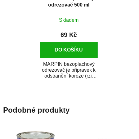
odrezovač 500 ml
Skladem
69 Kč
DO KOŠÍKU
MARPIN bezoplachový
odrezovač je přípravek k
odstranění koroze (rzi)
z kovových předmětů.
Odrezovač po...
Podobné produkty