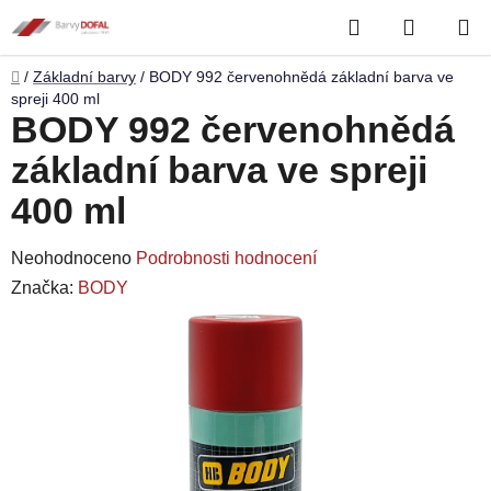
Přejít
Hledat
NÁKUP
na
obsah
KOŠÍK
Domů
/
Základní barvy
/
BODY 992 červenohnědá základní barva ve
spreji 400 ml
BODY 992 červenohnědá
základní barva ve spreji
400 ml
Průměrné
Neohodnoceno
Podrobnosti hodnocení
hodnocení
Značka:
BODY
produktu
je
0,0
z
5
hvězdiček.