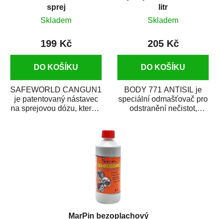
sprej
litr
Skladem
Skladem
199 Kč
205 Kč
DO KOŠÍKU
DO KOŠÍKU
SAFEWORLD CANGUN1
BODY 771 ANTISIL je
je patentovaný nástavec
speciální odmašťovač pro
na sprejovou dózu, který ji
odstranění nečistot,
promění na profesionální
silikónu a mastnoty z
stříkací...
povrchů před jejich...
MarPin bezoplachový