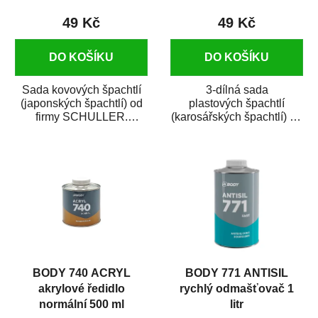
49 Kč
49 Kč
DO KOŠÍKU
DO KOŠÍKU
Sada kovových špachtlí
3-dílná sada
(japonských špachtlí) od
plastových špachtlí
firmy SCHULLER.
(karosářských špachtlí) od
Kovové špachtle se
firmy SCHULLER. Jsou
používají při drobném i...
vhodné na drobné...
BODY 740 ACRYL
BODY 771 ANTISIL
akrylové ředidlo
rychlý odmašťovač 1
normální 500 ml
litr