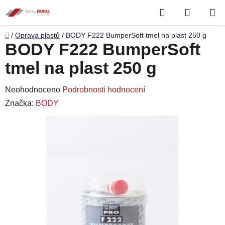
Přejít
Hledat
NÁKUP
na
obsah
KOŠÍK
Domů
/
Oprava plastů
/
BODY F222 BumperSoft tmel na plast 250 g
BODY F222 BumperSoft
tmel na plast 250 g
Průměrné
Neohodnoceno
Podrobnosti hodnocení
hodnocení
Značka:
BODY
produktu
je
0,0
z
5
hvězdiček.