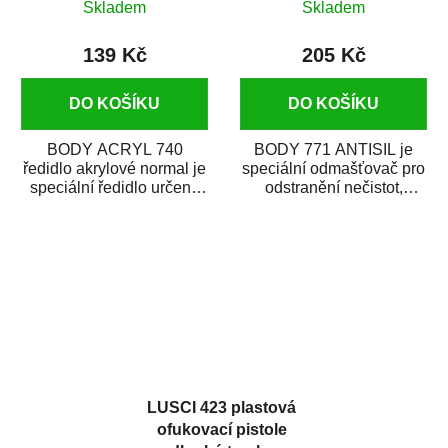
Skladem
Skladem
139 Kč
205 Kč
DO KOŠÍKU
DO KOŠÍKU
BODY ACRYL 740
BODY 771 ANTISIL je
ředidlo akrylové normal je
speciální odmašťovač pro
speciální ředidlo určené
odstranění nečistot,
na ředění akrylových a
silikónu a mastnoty z
polyuretanových...
povrchů před jejich...
LUSCI 423 plastová
ofukovací pistole