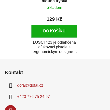
dlouhá tryska
Skladem
129 Kč
DO KOŠÍKU
LUSCI 423 je odlehčená
ofukovací pistole s
ergonomickým designem
a tělem vyrobeným z
Z
odolného plastu. Je...
á
Kontakt
p
a
dofal
@
dofal.cz
t
í
+420 776 75 24 97