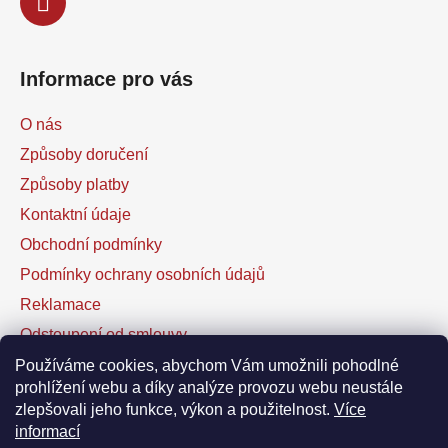
Informace pro vás
O nás
Způsoby doručení
Způsoby platby
Kontaktní údaje
Obchodní podmínky
Podmínky ochrany osobních údajů
Reklamace
Odstoupení od smlouvy
Kontaktní formulář
Používáme cookies, abychom Vám umožnili pohodlné
prohlížení webu a díky analýze provozu webu neustále
zlepšovali jeho funkce, výkon a použitelnost.
Více
Facebook
informací