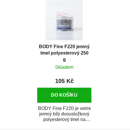
BODY Fine F220 jemný
tmel polyesterový 250
g
Skladem
105 Kč
DO KOŠÍKU
BODY Fine F220 je velmi
jemný bílý dvousložkový
polyesterový tmel na
tmelení malých nerovností