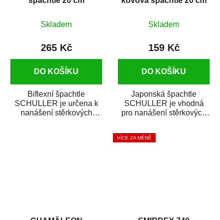
špachtle 20 cm
kovová špachtle 20 cm
Skladem
Skladem
265 Kč
159 Kč
DO KOŠÍKU
DO KOŠÍKU
Biflexní špachtle
Japonská špachtle
SCHULLER je určena k
SCHULLER je vhodná
nanášení stěrkových
pro nanášení stěrkových
tmelů, těsnících hmot,
tmelů, těsnících hmot,
vyrovnávacích tmelů a...
vyrovnávacích tmelů a...
VÍCE ZA MÉNĚ