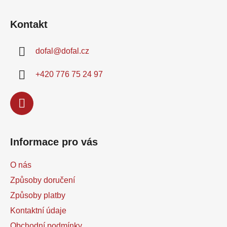
Z
na kovových...
á
Kontakt
p
a
dofal
@
dofal.cz
t
í
+420 776 75 24 97
Informace pro vás
O nás
Způsoby doručení
Způsoby platby
Kontaktní údaje
Obchodní podmínky