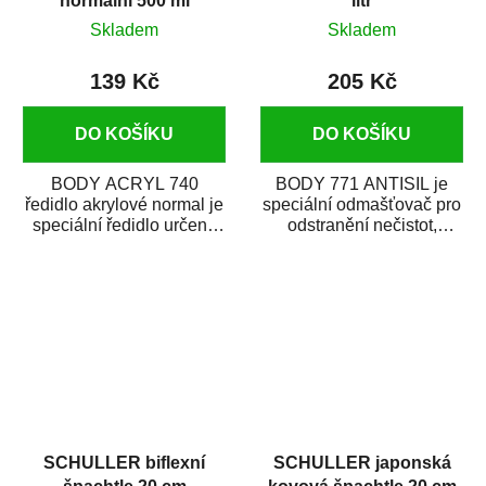
normální 500 ml
litr
Skladem
Skladem
139 Kč
205 Kč
DO KOŠÍKU
DO KOŠÍKU
BODY ACRYL 740
BODY 771 ANTISIL je
ředidlo akrylové normal je
speciální odmašťovač pro
speciální ředidlo určené
odstranění nečistot,
na ředění akrylových a
silikónu a mastnoty z
polyuretanových...
povrchů před jejich...
SCHULLER biflexní
SCHULLER japonská