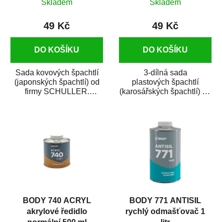
Skladem
Skladem
49 Kč
49 Kč
DO KOŠÍKU
DO KOŠÍKU
Sada kovových špachtlí
3-dílná sada
(japonských špachtlí) od
plastových špachtlí
firmy SCHULLER.
(karosářských špachtlí) od
Kovové špachtle se
firmy SCHULLER. Jsou
používají při drobném i...
vhodné na drobné...
BODY 740 ACRYL
BODY 771 ANTISIL
akrylové ředidlo
rychlý odmašťovač 1