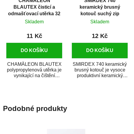
CHAMÄLEON
SMIRDEX 740
BLAUTEX čisticí a
keramický brusný
odmašťovací utěrka 32
kotouč suchý zip
x 40 cm
D150mm 15D P400
Skladem
Skladem
11 Kč
12 Kč
DO KOŠÍKU
DO KOŠÍKU
CHAMÄLEON BLAUTEX
SMIRDEX 740 keramický
polypropylenová utěrka je
brusný kotouč je vysoce
vynikající na čištění
produktivní keramický
a odmašťování karosérie
brusný materiál s rychlým
auta. Rychle...
úběrem...
Podobné produkty