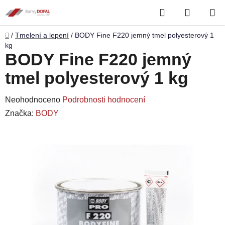
Přejít
Hledat
NÁKUP
na
obsah
KOŠÍK
Domů
/
Tmelení a lepení
/
BODY Fine F220 jemný tmel polyesterový 1
kg
BODY Fine F220 jemný
tmel polyesterový 1 kg
Průměrné
Neohodnoceno
Podrobnosti hodnocení
hodnocení
Značka:
BODY
produktu
je
0,0
z
5
hvězdiček.