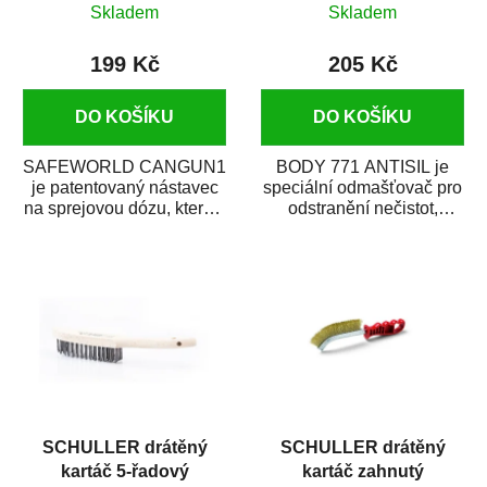
Skladem
Skladem
199 Kč
205 Kč
DO KOŠÍKU
DO KOŠÍKU
SAFEWORLD CANGUN1
BODY 771 ANTISIL je
je patentovaný nástavec
speciální odmašťovač pro
na sprejovou dózu, který ji
odstranění nečistot,
promění na profesionální
silikónu a mastnoty z
stříkací...
povrchů před jejich...
SCHULLER drátěný
SCHULLER drátěný
kartáč 5-řadový
kartáč zahnutý