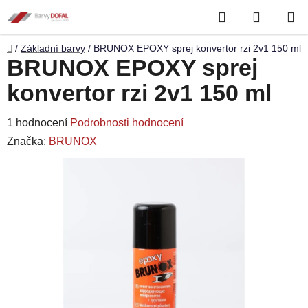
Přejít
Hledat
NÁKUP
na
obsah
KOŠÍK
Domů
/
Základní barvy
/
BRUNOX EPOXY sprej konvertor rzi 2v1 150 ml
BRUNOX EPOXY sprej
konvertor rzi 2v1 150 ml
Průměrné
1 hodnocení
Podrobnosti hodnocení
hodnocení
Značka:
BRUNOX
produktu
je
5,0
z
5
hvězdiček.