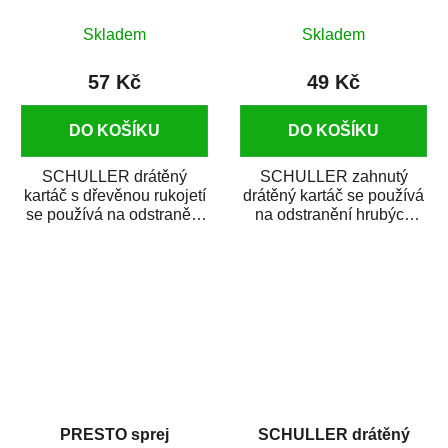
Skladem
Skladem
57 Kč
49 Kč
DO KOŠÍKU
DO KOŠÍKU
SCHULLER drátěný
SCHULLER zahnutý
kartáč s dřevěnou rukojetí
drátěný kartáč se používá
se používá na odstranění
na odstranění hrubých
hrubých nečistot z kovů a
nečistot z kovů a dalších
dalších...
odolných...
PRESTO sprej
SCHULLER drátěný