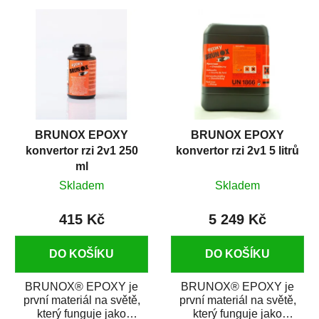
s epoxidovou pryskyřicí.
s epoxidovou pryskyřicí.
Byl...
Byl...
BRUNOX EPOXY
BRUNOX EPOXY
konvertor rzi 2v1 250
konvertor rzi 2v1 5 litrů
ml
Skladem
Skladem
415 Kč
5 249 Kč
DO KOŠÍKU
DO KOŠÍKU
BRUNOX® EPOXY je
BRUNOX® EPOXY je
první materiál na světě,
první materiál na světě,
který funguje jako
který funguje jako