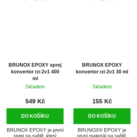
odstraňovač rzi
odstraňovač rzi
s epoxidovou pryskyřicí.
s epoxidovou pryskyřicí.
Byl...
Byl...
BRUNOX EPOXY sprej
BRUNOX EPOXY
konvertor rzi 2v1 400
konvertor rzi 2v1 30 ml
ml
Skladem
Skladem
549 Kč
155 Kč
DO KOŠÍKU
DO KOŠÍKU
BRUNOX EPOXY je první
BRUNOX® EPOXY je
sprej na světě, který
první materiál na světě,