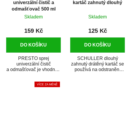
univerzální čistič a
kartáč zahnutý dlouhý
odmašťovač 500 ml
Skladem
Skladem
159 Kč
125 Kč
DO KOŠÍKU
DO KOŠÍKU
PRESTO sprej
SCHULLER dlouhý
univerzální čistič
zahnutý drátěný kartáč se
a odmašťovač je vhodný k
používá na odstranění
odmašťování a čištění
hrubých nečistot z kovů a
kovových a plastových...
dalších odolných...
VÍCE ZA MÉNĚ