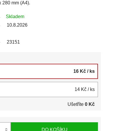
x 280 mm (A4).
Skladem
10.8.2026
23151
16 Kč
/ ks
14 Kč
/ ks
Ušetříte
0 Kč
DO KOŠÍKU