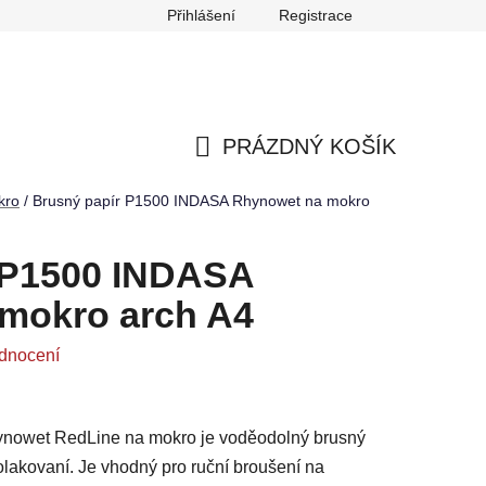
Přihlášení
Registrace
any osobních údajů
Reklamace
Odstoupení od smlouvy
PRÁZDNÝ KOŠÍK
NÁKUPNÍ
kro
/
Brusný papír P1500 INDASA Rhynowet na mokro
KOŠÍK
 P1500 INDASA
mokro arch A4
dnocení
nowet RedLine na mokro je voděodolný brusný
olakovaní. Je vhodný pro ruční broušení na