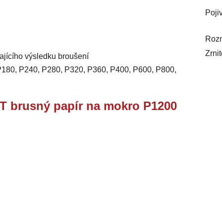
Poji
Roz
Zrnit
ajícího výsledku broušení
, P180, P240, P280, P320, P360, P400, P600, P800,
brusný papír na mokro P1200