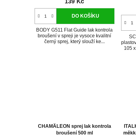
139 Kč
DO KOŠÍKU
BODY G511 Flat Guide lak kontrola
broušení v spreji je vysoce kvalitní
SC
černý sprej, který slouží ke...
plasto
105 x
CHAMÄLEON sprej lak kontrola
ITAL
broušení 500 ml
měkko