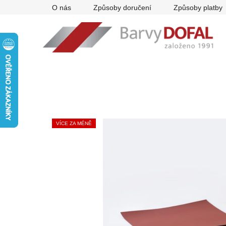
Přejít
O nás
Způsoby doručení
Způsoby platby
na
obsah
VÍCE ZA MÉNĚ