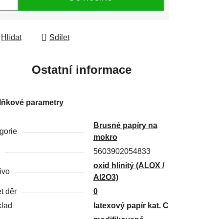
Hlídat
Sdílet
Ostatní informace
lňkové parametry
Brusné papíry na
gorie
mokro
5603902054833
oxid hlinitý (ALOX /
ivo
Al2O3)
t děr
0
lad
latexový papír kat. C