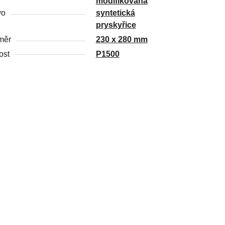
modifikovaná
vo
syntetická
pryskyřice
měr
230 x 280 mm
ost
P1500