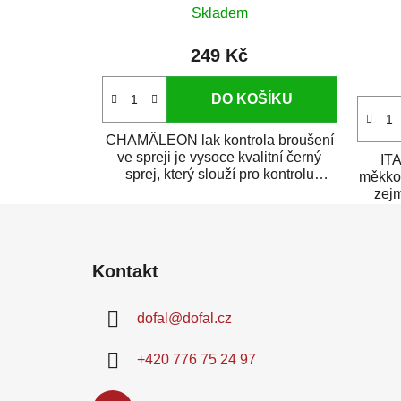
Skladem
249 Kč
DO KOŠÍKU
CHAMÄLEON lak kontrola broušení
ve spreji je vysoce kvalitní černý
IT
sprej, který slouží pro kontrolu
měkkou
kvality...
zejm
Z
á
Kontakt
p
a
dofal
@
dofal.cz
t
í
+420 776 75 24 97