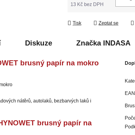
13 Kč bez DPH
Měrná cena:
Tisk
Zeptat se
í
Diskuze
Značka
INDASA
OWET brusný papír na mokro
Dop
Kate
 mokro
EAN
dových nátěrů, autolaků, bezbarvých laků i
Brus
Poče
 RHYNOWET brusný papír na
Podk