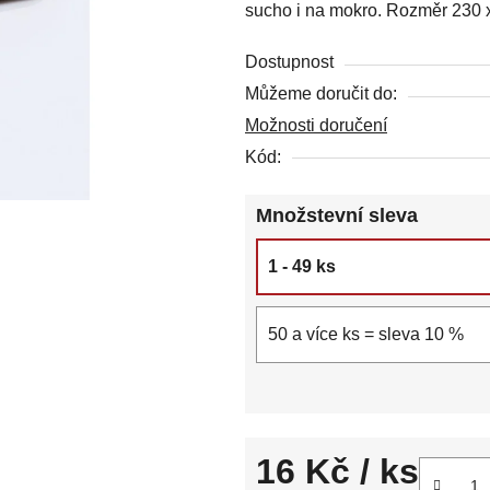
sucho i na mokro. Rozměr 230 
z
5
Dostupnost
hvězdiček.
Můžeme doručit do:
Možnosti doručení
Kód:
Množstevní sleva
1 - 49 ks
50 a více ks = sleva 10 %
16 Kč
/ ks