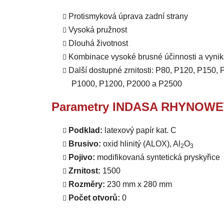
Protismyková úprava zadní strany
Vysoká pružnost
Dlouhá životnost
Kombinace vysoké brusné účinnosti a vynik
Další dostupné zrnitosti: P80, P120, P150
P1000, P1200, P2000 a P2500
Parametry INDASA RHYNOWET 
Podklad:
latexový papír kat. C
Brusivo:
oxid hlinitý (ALOX), Al
O
2
3
Pojivo:
modifikovaná syntetická pryskyřice
Zrnitost:
1500
Rozměry:
230 mm x 280 mm
Počet otvorů:
0