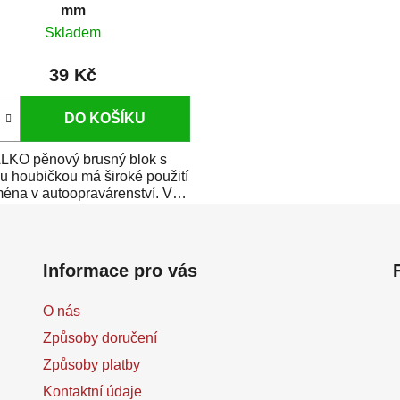
mm
Skladem
39 Kč
DO KOŠÍKU
ALKO pěnový brusný blok s
 houbičkou má široké použití
éna v autoopravárenství. V
kombinaci s...
Informace pro vás
O nás
Způsoby doručení
Způsoby platby
Kontaktní údaje