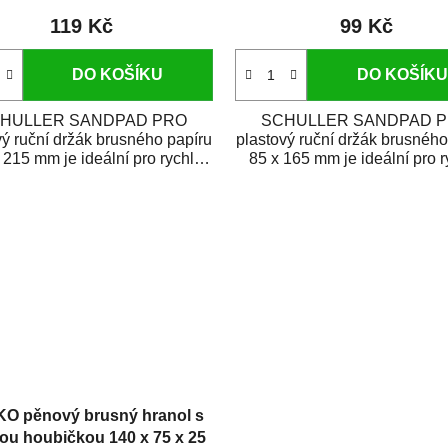
119 Kč
99 Kč
DO KOŠÍKU
DO KOŠÍKU
HULLER SANDPAD PRO
SCHULLER SANDPAD 
vý ruční držák brusného papíru
plastový ruční držák brusného
 215 mm je ideální pro rychlé
85 x 165 mm je ideální pro r
upevnění a...
upevnění a...
KO pěnový brusný hranol s
u houbičkou 140 x 75 x 25