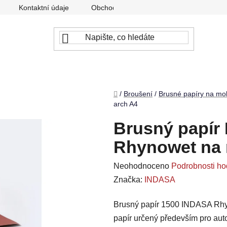
Kontaktní údaje
Obchodní podmínky
Podmínky ochr
Domů
/
Broušení
/
Brusné papíry na mo
arch A4
Brusný papír
Rhynowet na 
Průměrné
Neohodnoceno
Podrobnosti ho
hodnocení
Značka:
INDASA
produktu
Brusný papír 1500 INDASA Rhy
je
papír určený především pro aut
0,0