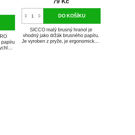
79 Kč
DO KOŠÍKU
SICCO malý brusný hranol je
vhodný jako držák brusného papíru.
PRO
Je vyroben z pryže, je ergonomický a
 papíru
práce s...
ychlé