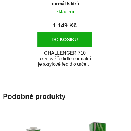
normál 5 litrů
Skladem
1 149 Kč
DO KOŠÍKU
CHALLENGER 710
akrylové ředidlo normální
je akrylové ředidlo určené
k ředění akrylových a
polyuretanových...
Podobné produkty