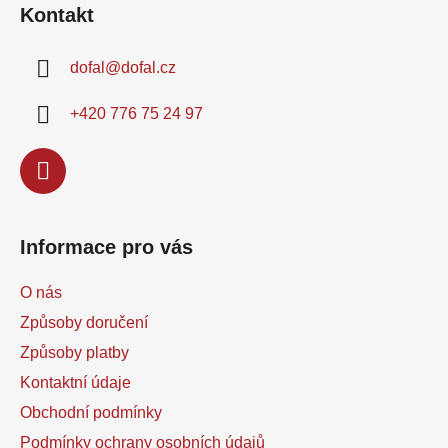
Kontakt
p
a
dofal
@
dofal.cz
t
í
+420 776 75 24 97
Informace pro vás
O nás
Způsoby doručení
Způsoby platby
Kontaktní údaje
Obchodní podmínky
Podmínky ochrany osobních údajů