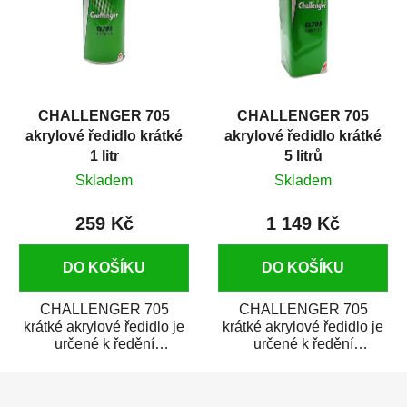
CHALLENGER 705
CHALLENGER 705
akrylové ředidlo krátké
akrylové ředidlo krátké
1 litr
5 litrů
Skladem
Skladem
259 Kč
1 149 Kč
DO KOŠÍKU
DO KOŠÍKU
CHALLENGER 705
CHALLENGER 705
krátké akrylové ředidlo je
krátké akrylové ředidlo je
určené k ředění
určené k ředění
akrylových a
akrylových a
Z
polyuretanových materiálů
polyuretanových materiálů
CHALLENGER...
CHALLENGER...
á