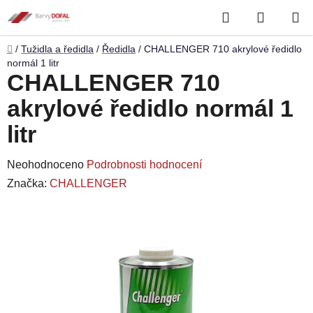
Přejít
Hledat
NÁKUP
na
obsah
KOŠÍK
Domů
/
Tužidla a ředidla
/
Ředidla
/
CHALLENGER 710 akrylové ředidlo
normál 1 litr
CHALLENGER 710
akrylové ředidlo normál 1
litr
Průměrné
Neohodnoceno
Podrobnosti hodnocení
hodnocení
Značka:
CHALLENGER
produktu
je
0,0
z
5
hvězdiček.