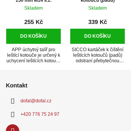
150 mm M14 s.z.
kotoučů (padů)
Skladem
Skladem
255 Kč
339 Kč
DO KOŠÍKU
DO KOŠÍKU
APP úchytný talíř pro
SICCO kartáček k čištění
leštící kotouče je určený k
leštících kotoučů (padů)
uchycení leštících kotoučů
odstraní přebytečnou
z polyuretanové pěny a
lepkavou a zapečenou
Z
ovčího...
pastu z povrchu...
á
Kontakt
p
a
dofal
@
dofal.cz
t
í
+420 776 75 24 97