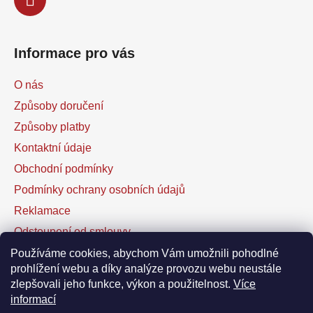
Informace pro vás
O nás
Způsoby doručení
Způsoby platby
Kontaktní údaje
Obchodní podmínky
Podmínky ochrany osobních údajů
Reklamace
Odstoupení od smlouvy
Kontaktní formulář
Používáme cookies, abychom Vám umožnili pohodlné
prohlížení webu a díky analýze provozu webu neustále
zlepšovali jeho funkce, výkon a použitelnost.
Více
Facebook
informací