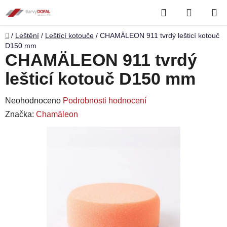
Přejít
Hledat
NÁKUP
na
obsah
KOŠÍK
Domů
/
Leštění
/
Leštící kotouče
/
CHAMÄLEON 911 tvrdý lešticí kotouč
D150 mm
CHAMÄLEON 911 tvrdý
lešticí kotouč D150 mm
Průměrné
Neohodnoceno
Podrobnosti hodnocení
hodnocení
Značka:
Chamäleon
produktu
je
0,0
z
5
hvězdiček.