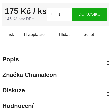
175 Kč
/ ks
DO KOŠÍKU
145 Kč bez DPH
Měrná cena:
Tisk
Zeptat se
Hlídat
Sdílet
Popis
Značka
Chamäleon
Diskuze
Hodnocení