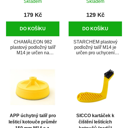
Skladem
Skladem
179 Kč
129 Kč
DO KOŠÍKU
DO KOŠÍKU
CHAMÄLEON 982
STARCHEM plastový
plastový podložný talíř
podložný talíř M14 je
M14 je určen na
určen pro uchycení
uchycování lešticích
leštících kotoučů o
kotoučů o průměru 150
průměru 150 mm. Je
mm k...
opatřeno...
APP úchytný talíř pro
SICCO kartáček k
lešticí kotouče průměr
čištění leštících