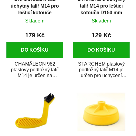
úchytný talíř M14 pro
talíř M14 pro leštící
lešticí kotouče
kotouče D150 mm
Skladem
Skladem
179 Kč
129 Kč
DO KOŠÍKU
DO KOŠÍKU
CHAMÄLEON 982
STARCHEM plastový
plastový podložný talíř
podložný talíř M14 je
M14 je určen na
určen pro uchycení
uchycování lešticích
leštících kotoučů o
kotoučů o průměru 150
průměru 150 mm. Je
mm k...
opatřeno...