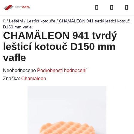
Přejít
Hledat
NÁKUP
na
obsah
KOŠÍK
Domů
/
Leštění
/
Leštící kotouče
/
CHAMÄLEON 941 tvrdý lešticí kotouč
D150 mm vafle
CHAMÄLEON 941 tvrdý
lešticí kotouč D150 mm
vafle
Průměrné
Neohodnoceno
Podrobnosti hodnocení
hodnocení
Značka:
Chamäleon
produktu
je
0,0
z
5
hvězdiček.