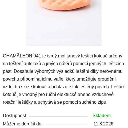
CHAMÄLEON 941 je tvrdý molitanový lešticí kotouč určený
na leštění autolaků a jiných nátěrů pomocí jemných lešticích
pást. Dosahuje výborných výsledků leštění díky nerovnému
povrchu připomínajícímu vafle, který umožňuje proudění
vzduchu skrze kotouč a ochlazuje tak leštěný povrch. Leštící
kotouč je vhodný pro ruční elektrické anebo vzduchové
rotační leštičky a uchytává se pomocí suchého zipu.
Dostupnost
Skladem
Můžeme doručit do:
11.8.2026