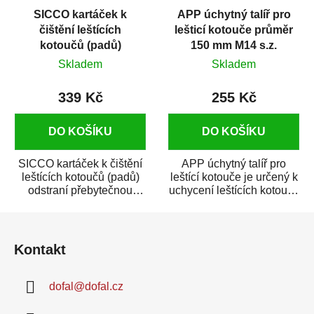
SICCO kartáček k
APP úchytný talíř pro
čištění leštících
lešticí kotouče průměr
kotoučů (padů)
150 mm M14 s.z.
Skladem
Skladem
339 Kč
255 Kč
DO KOŠÍKU
DO KOŠÍKU
SICCO kartáček k čištění
APP úchytný talíř pro
leštících kotoučů (padů)
leštící kotouče je určený k
odstraní přebytečnou
uchycení leštících kotoučů
lepkavou a zapečenou
z polyuretanové pěny a
Z
pastu z povrchu...
ovčího...
á
Kontakt
p
a
dofal
@
dofal.cz
t
í