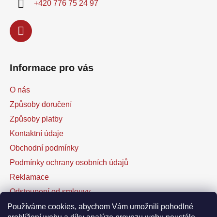
+420 776 75 24 97
Informace pro vás
O nás
Způsoby doručení
Způsoby platby
Kontaktní údaje
Obchodní podmínky
Podmínky ochrany osobních údajů
Reklamace
Odstoupení od smlouvy
Kontaktní formulář
Používáme cookies, abychom Vám umožnili pohodlné