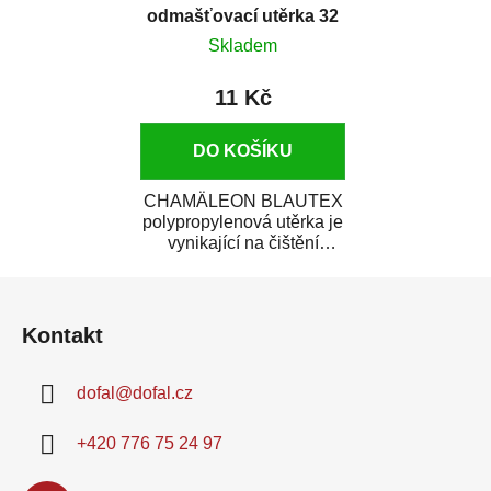
odmašťovací utěrka 32
x 40 cm
Skladem
11 Kč
DO KOŠÍKU
CHAMÄLEON BLAUTEX
polypropylenová utěrka je
vynikající na čištění
a odmašťování karosérie
Z
auta. Rychle...
á
Kontakt
p
a
dofal
@
dofal.cz
t
í
+420 776 75 24 97