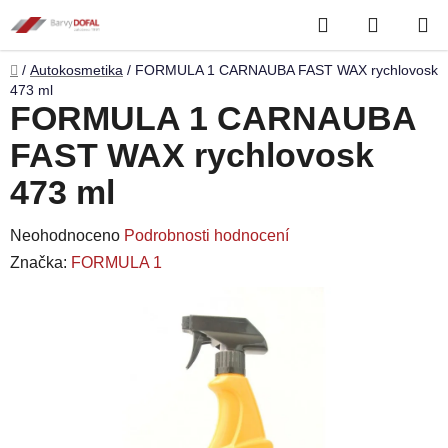
Přejít
Hledat
NÁKUP
na
obsah
KOŠÍK
Domů
/
Autokosmetika
/
FORMULA 1 CARNAUBA FAST WAX rychlovosk
473 ml
FORMULA 1 CARNAUBA
FAST WAX rychlovosk
473 ml
Průměrné
Neohodnoceno
Podrobnosti hodnocení
hodnocení
Značka:
FORMULA 1
produktu
je
0,0
z
5
hvězdiček.