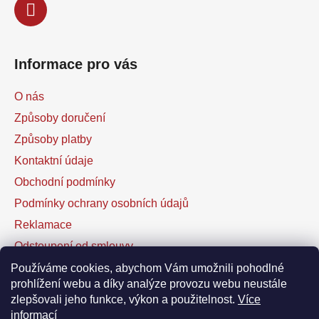
Informace pro vás
O nás
Způsoby doručení
Způsoby platby
Kontaktní údaje
Obchodní podmínky
Podmínky ochrany osobních údajů
Reklamace
Odstoupení od smlouvy
Kontaktní formulář
Používáme cookies, abychom Vám umožnili pohodlné
prohlížení webu a díky analýze provozu webu neustále
zlepšovali jeho funkce, výkon a použitelnost.
Více
Facebook
informací