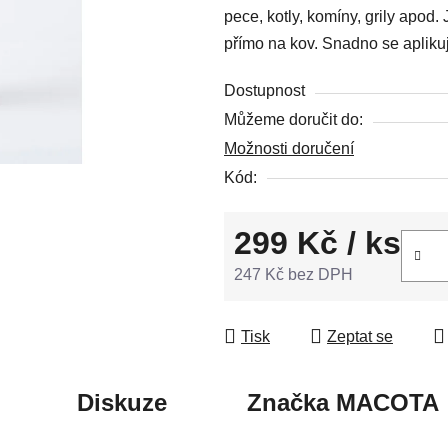
pece, kotly, komíny, grily apod
5
přímo na kov. Snadno se aplikuj
hvězdiček.
Dostupnost
Můžeme doručit do:
Možnosti doručení
Kód:
299 Kč
/ ks
247 Kč bez DPH
Měrná cena:
Tisk
Zeptat se
Diskuze
Značka
MACOTA