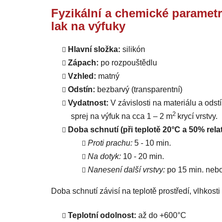
Fyzikální a chemické parame
lak na výfuky
Hlavní složka:
silikón
Zápach:
po rozpouštědlu
Vzhled:
matný
Odstín:
bezbarvý (transparentní)
Vydatnost:
V závislosti na materiálu a od
2
sprej na výfuk na cca 1 – 2 m
krycí vrstvy.
Doba schnutí (při teplotě 20°C a 50% relat
Proti prachu:
5 - 10 min.
Na dotyk:
10 - 20 min.
Nanesení další vrstvy:
po 15 min. neb
Doba schnutí závisí na teplotě prostředí, vlhkost
Teplotní odolnost:
až do +600°C