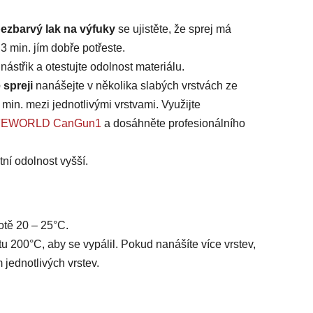
ezbarvý lak na výfuky
se ujistěte, že sprej má
3 min. jím dobře potřeste.
ástřik a otestujte odolnost materiálu.
spreji
nanášejte v několika slabých vrstvách ze
5 min. mezi jednotlivými vrstvami.
Využijte
 SAFEWORLD CanGun1
a dosáhněte profesionálního
otní odolnost vyšší.
otě 20 – 25°C.
u 200°C, aby se vypálil. Pokud nanášíte více vrstev,
 jednotlivých vrstev.