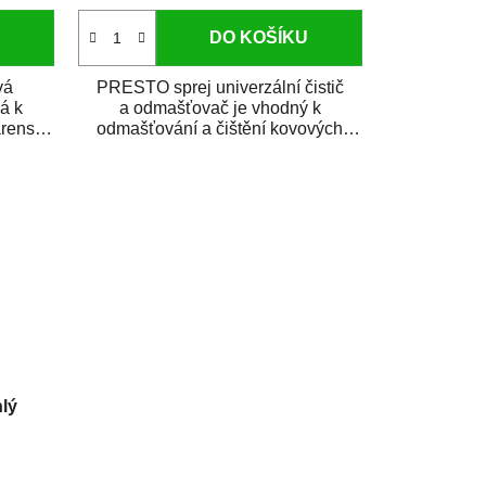
DO KOŠÍKU
vá
PRESTO sprej univerzální čistič
á k
a odmašťovač je vhodný k
renství
odmašťování a čištění kovových
a plastových...
lý