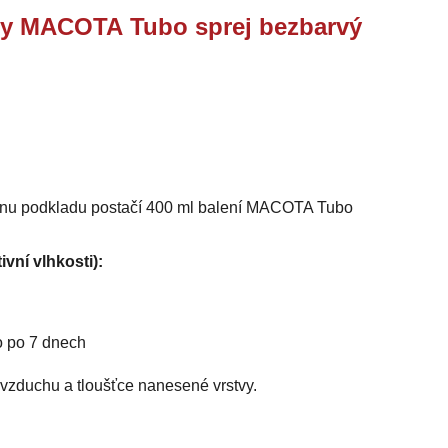
try MACOTA Tubo sprej bezbarvý
stínu podkladu postačí 400 ml balení MACOTA Tubo
ivní vlhkosti):
o po 7 dnech
i vzduchu a tloušťce nanesené vrstvy.