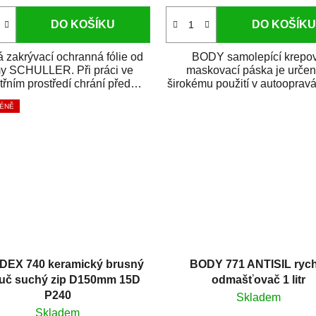
DO KOŠÍKU
DO KOŠÍKU
 zakrývací ochranná fólie od
BODY samolepící krepo
my SCHULLER. Při práci ve
maskovací páska je určen
třním prostředí chrání před
širokému použití v autoopravá
zastříkáním...
i v domácí dílně....
MÉNĚ
DEX 740 keramický brusný
BODY 771 ANTISIL rych
uč suchý zip D150mm 15D
odmašťovač 1 litr
P240
Skladem
Skladem