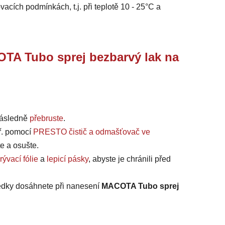
vacích podmínkách, t.j. při teplotě 10 - 25°C a
 Tubo sprej bezbarvý lak na
ásledně
přebruste
.
ř. pomocí
PRESTO čistič a odmašťovač ve
te a osušte.
rývací fólie
a
lepicí pásky
, abyste je chránili před
ledky dosáhnete při nanesení
MACOTA Tubo sprej