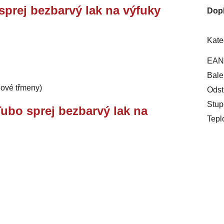
prej bezbarvý lak na výfuky
Dop
Kate
EAN
Bale
dové třmeny)
Odst
Stup
ubo sprej bezbarvý lak na
Tepl