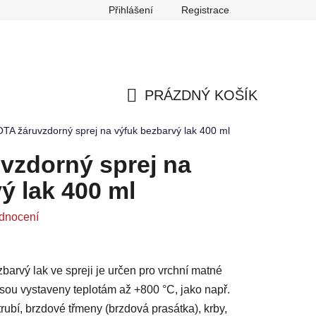
Přihlášení
Registrace
any osobních údajů
Reklamace
Odstoupení od smlouvy
PRÁZDNÝ KOŠÍK
NÁKUPNÍ
A žáruvzdorný sprej na výfuk bezbarvý lak 400 ml
KOŠÍK
zdorný sprej na
ý lak 400 ml
dnocení
rvý lak ve spreji je určen pro vrchní matné
jsou vystaveny teplotám až +800 °C, jako např.
rubí, brzdové třmeny (brzdová prasátka), krby,