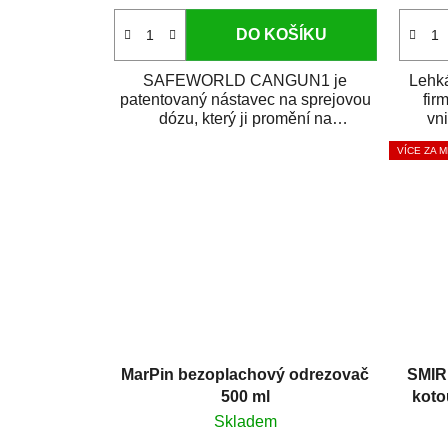
DO KOŠÍKU
SAFEWORLD CANGUN1 je
Lehká
patentovaný nástavec na sprejovou
fir
dózu, který ji promění na
vni
profesionální stříkací...
VÍCE ZA 
MarPin bezoplachový odrezovač
SMIR
500 ml
koto
Skladem