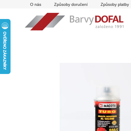
Přejít
O nás
Způsoby doručení
Způsoby platby
na
obsah