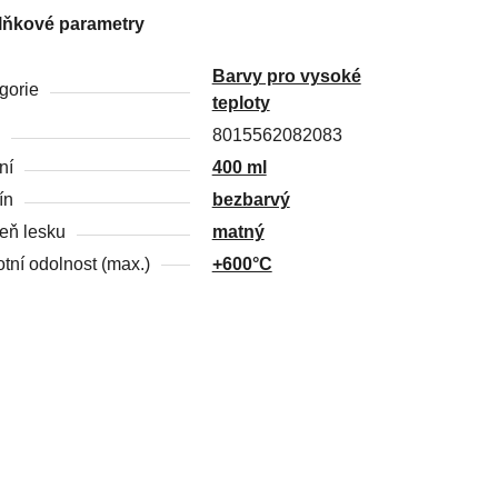
lňkové parametry
Barvy pro vysoké
gorie
teploty
8015562082083
ní
400 ml
ín
bezbarvý
eň lesku
matný
otní odolnost (max.)
+600°C