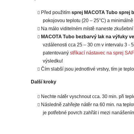
Před použitím
sprej MACOTA Tubo sprej b
pokojovou teplotu (20 – 25°C) a minimálně 
Na málo viditelném místě naneste zkušební n
MACOTA Tubo bezbarvý lak na výfuky ve 
vzdálenosti cca 25 – 30 cm v intervalu 3 - 
patentovaný
stříkací nástavec na sprej
výsledku!
Čím slabší jsou jednotlivé vrstvy, tím je tepl
Další kroky
Nechte nátěr vyschnout cca. 30 min. při tepl
Následně zahřejte nátěr na 60 min. na teplot
je potřebné povrch zahřát i mezi nanášením