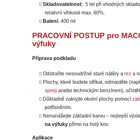
Skladovatelnost:
5 let při vhodných sklado
relativní vlhkosti max. 60%.
Balení:
400 ml
PRACOVNÍ POSTUP pro MACOTA
výfuky
Příprava podkladu
Odstraňte nesoudržné staré nátěry a
rez
a n
Plochy, které budete stříkat,
odmastěte
(nap
spreji
anebo
technickým benzínem
), očistě
Důkladně
zakryjte okolní plochy pomocí
zak
potřísněním.
Nenanášejte základní barvu – nejlepší výs
na výfuky
přímo na holý kov.
Aplikace