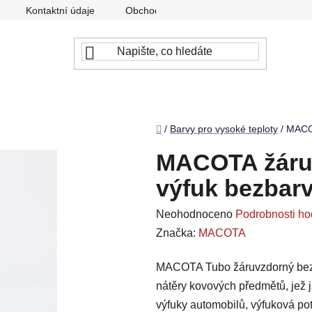
Kontaktní údaje
Obchodní podmínky
Podmínky ochr
Domů
/
Barvy pro vysoké teploty
/
MACOT
MACOTA žáruv
výfuk bezbarv
Průměrné
Neohodnoceno
Podrobnosti ho
hodnocení
Značka:
MACOTA
produktu
MACOTA Tubo žáruvzdorný bezba
je
nátěry kovových předmětů, jež 
0,0
výfuky automobilů, výfuková pot
z