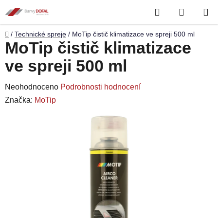
Přejít
Hledat
NÁKUP
na
obsah
KOŠÍK
Domů
/
Technické spreje
/
MoTip čistič klimatizace ve spreji 500 ml
MoTip čistič klimatizace
ve spreji 500 ml
Průměrné
Neohodnoceno
Podrobnosti hodnocení
hodnocení
Značka:
MoTip
produktu
je
0,0
z
5
hvězdiček.