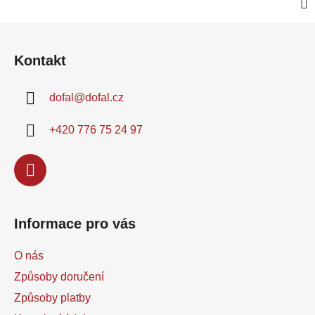
Z
á
Kontakt
p
a
dofal
@
dofal.cz
t
í
+420 776 75 24 97
Informace pro vás
O nás
Způsoby doručení
Způsoby platby