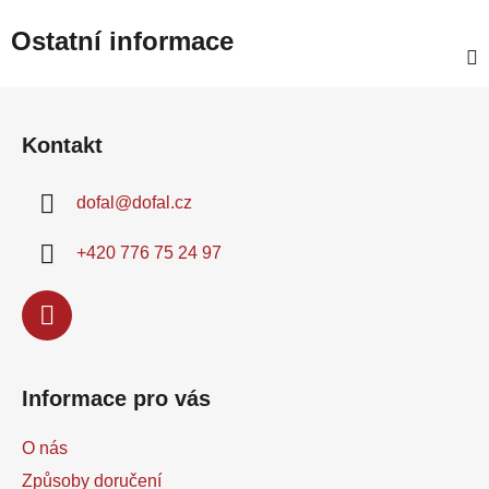
Ostatní informace
Z
á
Kontakt
p
a
dofal
@
dofal.cz
t
í
+420 776 75 24 97
Informace pro vás
O nás
Způsoby doručení