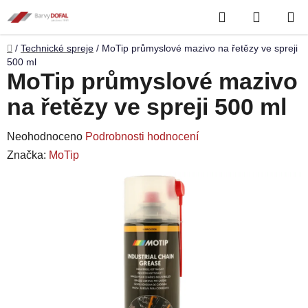
Přejít
Hledat
NÁKUP
na
obsah
KOŠÍK
Domů
/
Technické spreje
/
MoTip průmyslové mazivo na řetězy ve spreji
500 ml
MoTip průmyslové mazivo
na řetězy ve spreji 500 ml
Průměrné
Neohodnoceno
Podrobnosti hodnocení
hodnocení
Značka:
MoTip
produktu
je
0,0
z
5
hvězdiček.