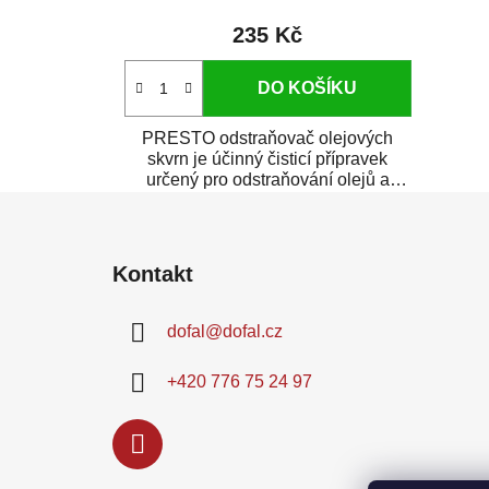
235 Kč
DO KOŠÍKU
PRESTO odstraňovač olejových
skvrn je účinný čisticí přípravek
určený pro odstraňování olejů a
mastnoty ze...
Z
á
Kontakt
p
a
dofal
@
dofal.cz
t
í
+420 776 75 24 97