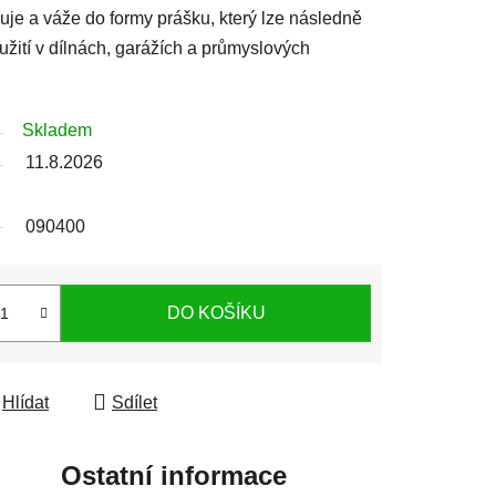
uje a váže do formy prášku, který lze následně
užití v dílnách, garážích a průmyslových
Skladem
11.8.2026
090400
DO KOŠÍKU
Hlídat
Sdílet
Ostatní informace