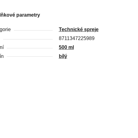
lňkové parametry
gorie
Technické spreje
8711347225989
ní
500 ml
ín
bílý