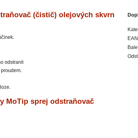
traňovač (čistič) olejových skvrn
Dop
Kate
účinek.
EAN
Bale
Odst
o odstranit
m proudem.
loze.
ry MoTip sprej odstraňovač