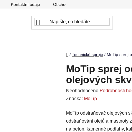
Kontaktní údaje
Obchodní podmínky
Podmínky ochr
Domů
/
Technické spreje
/
MoTip sprej o
MoTip sprej o
olejových skv
Průměrné
Neohodnoceno
Podrobnosti ho
hodnocení
Značka:
MoTip
produktu
MoTip odstraňovač olejových skv
je
odstraňování olejů a mastnoty 
0,0
na beton, kamenné podlahy, kabř
z