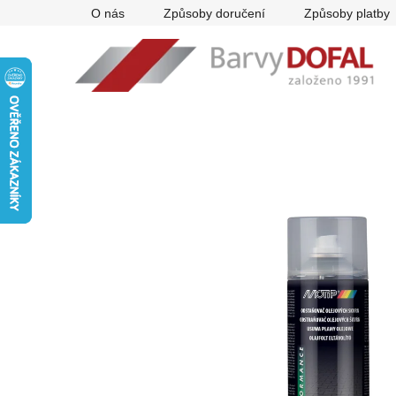
Přejít
O nás
Způsoby doručení
Způsoby platby
na
obsah