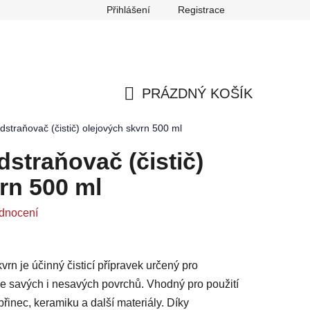
Přihlášení
Registrace
any osobních údajů
Reklamace
Odstoupení od smlouvy
PRÁZDNÝ KOŠÍK
NÁKUPNÍ
dstraňovač (čistič) olejových skvrn 500 ml
KOŠÍK
dstraňovač (čistič)
rn 500 ml
dnocení
rn je účinný čisticí přípravek určený pro
ze savých i nesavých povrchů. Vhodný pro použití
inec, keramiku a další materiály. Díky