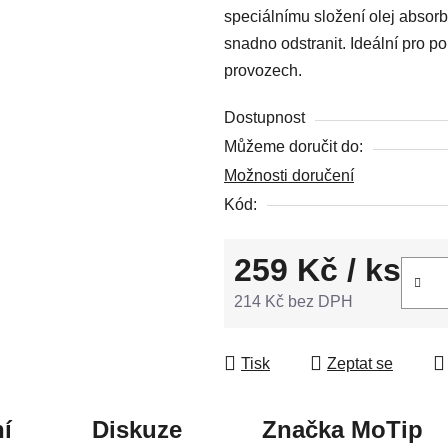
speciálnímu složení olej absorb
5
snadno odstranit. Ideální pro po
hvězdiček.
provozech.
Dostupnost
Můžeme doručit do:
Možnosti doručení
Kód:
259 Kč
/ ks
214 Kč bez DPH
Měrná cena:
Tisk
Zeptat se
í
Diskuze
Značka
MoTip