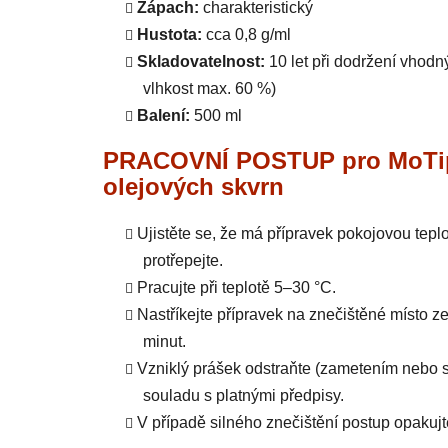
Zápach:
charakteristický
Hustota:
cca 0,8 g/ml
Skladovatelnost:
10 let při dodržení vhodn
vlhkost max. 60 %)
Balení:
500 ml
PRACOVNÍ POSTUP pro MoTip s
olejových skvrn
Ujistěte se, že má přípravek pokojovou tepl
protřepejte.
Pracujte při teplotě 5–30 °C.
Nastříkejte přípravek na znečištěné místo z
minut.
Vzniklý prášek odstraňte (zametením nebo s
souladu s platnými předpisy.
V případě silného znečištění postup opakujt