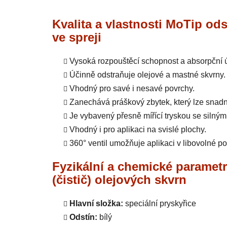
Kvalita a vlastnosti MoTip ods
ve spreji
Vysoká rozpouštěcí schopnost a absorpční 
Účinně odstraňuje olejové a mastné skvrny.
Vhodný pro savé i nesavé povrchy.
Zanechává práškový zbytek, který lze snadn
Je vybavený přesně mířící tryskou se silný
Vhodný i pro aplikaci na svislé plochy.
360° ventil umožňuje aplikaci v libovolné po
Fyzikální a chemické paramet
(čistič) olejových skvrn
Hlavní složka:
speciální pryskyřice
Odstín:
bílý