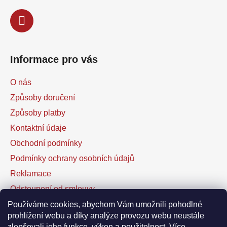
Informace pro vás
O nás
Způsoby doručení
Způsoby platby
Kontaktní údaje
Obchodní podmínky
Podmínky ochrany osobních údajů
Reklamace
Odstoupení od smlouvy
Kontaktní formulář
Používáme cookies, abychom Vám umožnili pohodlné
prohlížení webu a díky analýze provozu webu neustále
zlepšovali jeho funkce, výkon a použitelnost.
Více