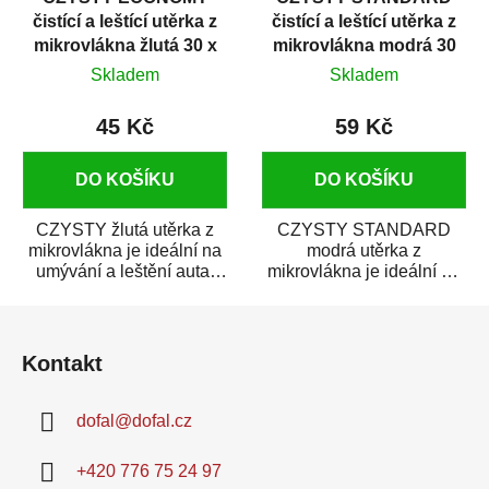
čistící a leštící utěrka z
čistící a leštící utěrka z
mikrovlákna žlutá 30 x
mikrovlákna modrá 30
60 cm
x 60 cm
Skladem
Skladem
45 Kč
59 Kč
DO KOŠÍKU
DO KOŠÍKU
CZYSTY žlutá utěrka z
CZYSTY STANDARD
mikrovlákna je ideální na
modrá utěrka z
umývání a leštění auta.
mikrovlákna je ideální na
Umožňuje čištění bez
umývání a leštění auta.
Z
použití...
Umožňuje čištění bez...
á
Kontakt
p
a
dofal
@
dofal.cz
t
í
+420 776 75 24 97