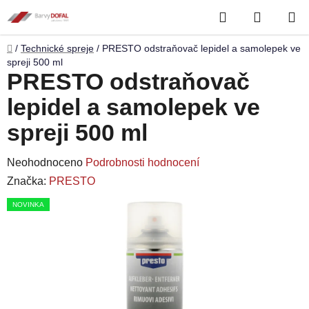
Přejít
Hledat
NÁKUP
na
obsah
KOŠÍK
Domů
/
Technické spreje
/
PRESTO odstraňovač lepidel a samolepek ve
spreji 500 ml
PRESTO odstraňovač
lepidel a samolepek ve
spreji 500 ml
Průměrné
Neohodnoceno
Podrobnosti hodnocení
hodnocení
Značka:
PRESTO
produktu
NOVINKA
je
0,0
z
5
hvězdiček.