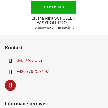
DO KOŠÍKU
Brusná rolka SCHULLER
EASYROLL PRO je
brusný papír na suché
broušení dodávaný ve
Z
formě praktické rolky. Je...
á
Kontakt
p
a
dofal
@
dofal.cz
t
í
+420 776 75 24 97
Informace pro vás