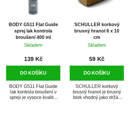
BODY G511 Flat Guide
SCHULLER korkový
sprej lak kontrola
brusný hranol 6 x 10
broušení 400 ml
cm
Skladem
Skladem
139 Kč
59 Kč
DO KOŠÍKU
DO KOŠÍKU
BODY G511 Flat Guide
SCHULLER korkový
lak kontrola broušení v
brusný hranol je brusný
spreji je vysoce kvalitní
blok vhodný jako držák
černý sprej, který slouží
brusného papíru. Je
ke...
vyroben z čistého...