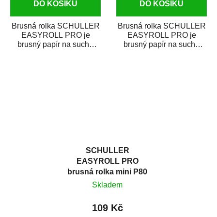
DO KOŠÍKU
DO KOŠÍKU
Brusná rolka SCHULLER
Brusná rolka SCHULLER
EASYROLL PRO je
EASYROLL PRO je
brusný papír na suché
brusný papír na suché
broušení dodávaný ve
broušení dodávaný ve
formě praktické rolky. Je...
formě praktické rolky. Je...
SCHULLER
EASYROLL PRO
brusná rolka mini P80
Skladem
109 Kč