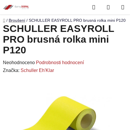
Přejít
Hledat
NÁKUP
na
obsah
KOŠÍK
Domů
/
Broušení
/
SCHULLER EASYROLL PRO brusná rolka mini P120
SCHULLER EASYROLL
PRO brusná rolka mini
P120
Průměrné
Neohodnoceno
Podrobnosti hodnocení
hodnocení
Značka:
Schuller Eh'Klar
produktu
je
0,0
z
5
hvězdiček.