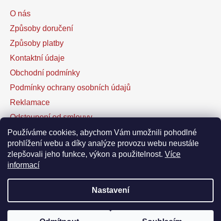
O nás
Způsoby doručení
Způsoby platby
Kontaktní údaje
Obchodní podmínky
Podmínky ochrany osobních údajů
Reklamace
Odstoupení od smlouvy
Kontaktní formulář
Používáme cookies, abychom Vám umožnili pohodlné
prohlížení webu a díky analýze provozu webu neustále
zlepšovali jeho funkce, výkon a použitelnost.
Více
Facebook
informací
Nastavení
Vytvořil Shoptet