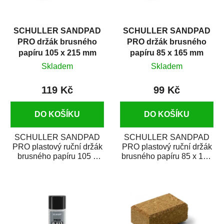
SCHULLER SANDPAD
SCHULLER SANDPAD
PRO držák brusného
PRO držák brusného
papíru 105 x 215 mm
papíru 85 x 165 mm
Skladem
Skladem
119 Kč
99 Kč
DO KOŠÍKU
DO KOŠÍKU
SCHULLER SANDPAD
SCHULLER SANDPAD
PRO plastový ruční držák
PRO plastový ruční držák
brusného papíru 105 x
brusného papíru 85 x 165
215 mm je ideální pro
mm je ideální pro rychlé
rychlé upevnění a...
upevnění a...