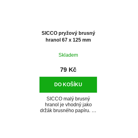
SICCO pryžový brusný
hranol 67 x 125 mm
Skladem
79 Kč
DO KOŠÍKU
SICCO malý brusný
hranol je vhodný jako
držák brusného papíru. Je
vyroben z pryže, je
ergonomický a práce s...