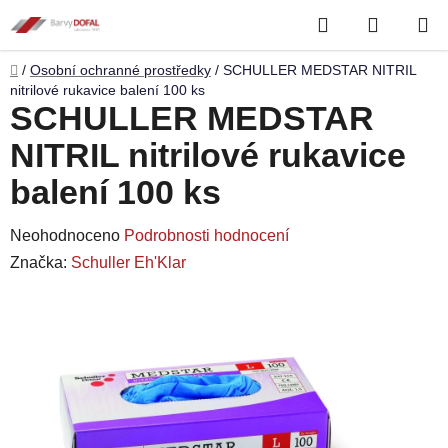
Přejít
Hledat
NÁKUP
na
obsah
KOŠÍK
Domů
/
Osobní ochranné prostředky
/
SCHULLER MEDSTAR NITRIL
nitrilové rukavice balení 100 ks
SCHULLER MEDSTAR
NITRIL nitrilové rukavice
balení 100 ks
Průměrné
Neohodnoceno
Podrobnosti hodnocení
hodnocení
Značka:
Schuller Eh'Klar
produktu
je
0,0
z
5
hvězdiček.