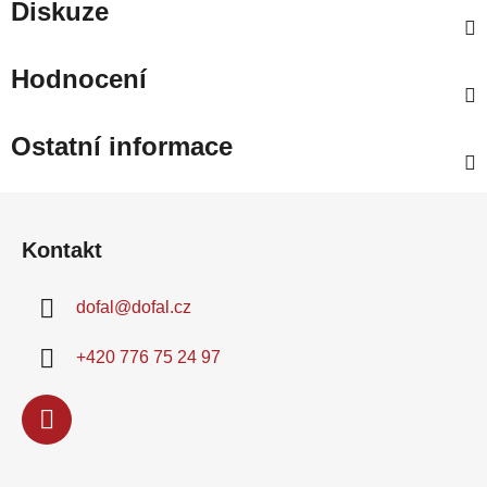
Diskuze
Hodnocení
Ostatní informace
Z
á
Kontakt
p
a
dofal
@
dofal.cz
t
í
+420 776 75 24 97