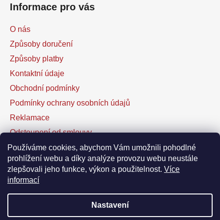
Informace pro vás
O nás
Způsoby doručení
Způsoby platby
Kontaktní údaje
Obchodní podmínky
Podmínky ochrany osobních údajů
Reklamace
Odstoupení od smlouvy
Kontaktní formulář
Používáme cookies, abychom Vám umožnili pohodlné
prohlížení webu a díky analýze provozu webu neustále
zlepšovali jeho funkce, výkon a použitelnost.
Více
Facebook
informací
Nastavení