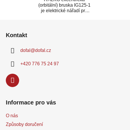
(orbitální) bruska IG125-1
je elektrické nářadí pro
broušení a tvarování kovů,
Z
dřeva a...
á
Kontakt
p
a
dofal
@
dofal.cz
t
í
+420 776 75 24 97
Informace pro vás
O nás
Způsoby doručení