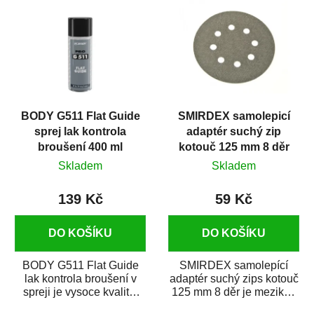
BODY G511 Flat Guide
SMIRDEX samolepicí
sprej lak kontrola
adaptér suchý zip
broušení 400 ml
kotouč 125 mm 8 děr
Skladem
Skladem
139 Kč
59 Kč
DO KOŠÍKU
DO KOŠÍKU
BODY G511 Flat Guide
SMIRDEX samolepící
lak kontrola broušení v
adaptér suchý zips kotouč
spreji je vysoce kvalitní
125 mm 8 děr je mezikus
černý sprej, který slouží
na upevnění brusných