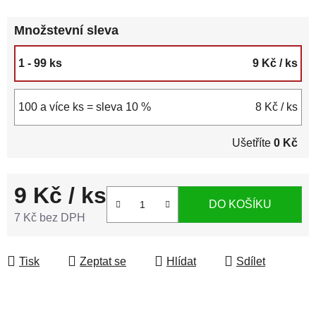
Množstevní sleva
1 - 99 ks
9 Kč
/ ks
100 a více ks = sleva 10 %
8 Kč
/ ks
Ušetříte
0 Kč
9 Kč
/ ks
DO KOŠÍKU
7 Kč bez DPH
Měrná cena:
Tisk
Zeptat se
Hlídat
Sdílet