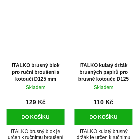
sprej, který slouží pro
kotoučů o průměru 125
kontrolu kvality...
mm. K brusce se...
ITALKO brusný blok
ITALKO kulatý držák
pro ruční broušení s
brusných papírů pro
kotouči D125 mm
brusné kotouče D125
suchý zip
mm suchý zip
Skladem
Skladem
129 Kč
110 Kč
DO KOŠÍKU
DO KOŠÍKU
ITALKO brusný blok je
ITALKO kulatý brusný
určen k ručnímu broušení
držák je určen k ručnímu