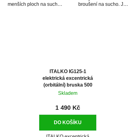
menších ploch na sucho i
broušení na sucho. Je
na mokro. Je vyroben z
vyroben z lehkého plastu,
lehkého...
je vybaven...
ITALKO IG125-1
elektrická excentrická
(orbitální) bruska 500
W D125 mm
Skladem
1 490 Kč
DO KOŠÍKU
ITALKO excentrická