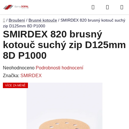
Přejít
Hledat
NÁKUP
na
obsah
KOŠÍK
Domů
/
Broušení
/
Brusné kotouče
/
SMIRDEX 820 brusný kotouč suchý
zip D125mm 8D P1000
SMIRDEX 820 brusný
kotouč suchý zip D125mm
8D P1000
Průměrné
Neohodnoceno
Podrobnosti hodnocení
hodnocení
Značka:
SMIRDEX
produktu
VÍCE ZA MÉNĚ
je
0,0
z
5
hvězdiček.