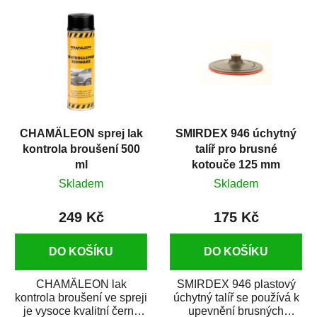
ke...
papírů na suchý...
CHAMÄLEON sprej lak
SMIRDEX 946 úchytný
kontrola broušení 500
talíř pro brusné
ml
kotouče 125 mm
Skladem
Skladem
249 Kč
175 Kč
DO KOŠÍKU
DO KOŠÍKU
CHAMÄLEON lak
SMIRDEX 946 plastový
kontrola broušení ve spreji
úchytný talíř se používá k
je vysoce kvalitní černý
upevnění brusných