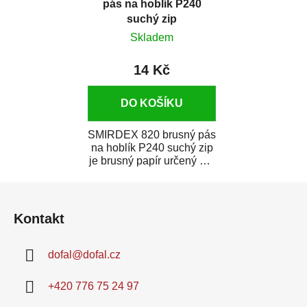
pás na hoblík P240
suchý zip
Skladem
14 Kč
DO KOŠÍKU
SMIRDEX 820 brusný pás
na hoblík P240 suchý zip
je brusný papír určený pro
náročné broušení v...
Z
á
Kontakt
p
a
dofal
@
dofal.cz
t
í
+420 776 75 24 97