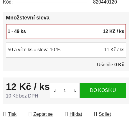
Kód:
820440120
Množstevní sleva
1 - 49 ks
12 Kč
/ ks
50 a více ks = sleva 10 %
11 Kč
/ ks
Ušetříte
0 Kč
12 Kč
/ ks
DO KOŠÍKU
10 Kč bez DPH
Měrná cena:
Tisk
Zeptat se
Hlídat
Sdílet