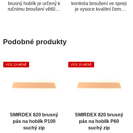
brusný hoblík je určený k
kontrola broušení ve spreji
ručnímu broušení větších
je vysoce kvalitní černý
ploch. Brusná plocha je
sprej, který slouží pro
rovná a je...
kontrolu kvality...
Podobné produkty
VÍCE ZA MÉNĚ
VÍCE ZA MÉNĚ
SMIRDEX 820 brusný
SMIRDEX 820 brusný
pás na hoblík P100
pás na hoblík P60
suchý zip
suchý zip