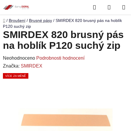
Přejít
Hledat
NÁKUP
na
obsah
KOŠÍK
Domů
/
Broušení
/
Brusné pásy
/
SMIRDEX 820 brusný pás na hoblík
P120 suchý zip
SMIRDEX 820 brusný pás
na hoblík P120 suchý zip
Průměrné
Neohodnoceno
Podrobnosti hodnocení
hodnocení
Značka:
SMIRDEX
produktu
VÍCE ZA MÉNĚ
je
0,0
z
5
hvězdiček.