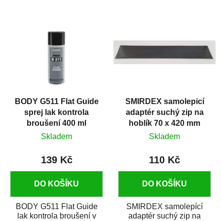
Ergonomicky tvarovaná
Ergonomicky tvarovaná
rukověť je vyrobena...
rukojeť je vyrobená ze...
BODY G511 Flat Guide
SMIRDEX samolepicí
sprej lak kontrola
adaptér suchý zip na
broušení 400 ml
hoblík 70 x 420 mm
bez děr
Skladem
Skladem
139 Kč
110 Kč
DO KOŠÍKU
DO KOŠÍKU
BODY G511 Flat Guide
SMIRDEX samolepící
lak kontrola broušení v
adaptér suchý zip na