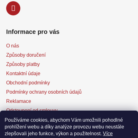
Informace pro vás
O nás
Způsoby doručení
Způsoby platby
Kontaktní údaje
Obchodní podmínky
Podmínky ochrany osobních údajů
Reklamace
Odstoupení od smlouvy
Kontaktní formulář
Používáme cookies, abychom Vám umožnili pohodlné
prohlížení webu a díky analýze provozu webu neustále
zlepšovali jeho funkce, výkon a použitelnost.
Více