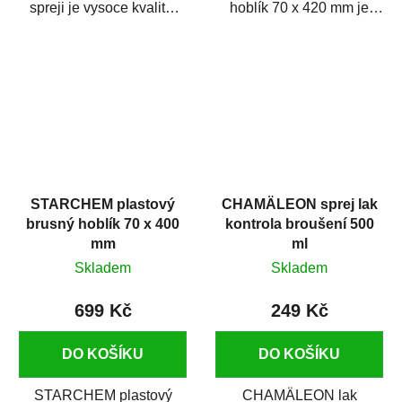
spreji je vysoce kvalitní
hoblík 70 x 420 mm je
černý sprej, který slouží
mezikus na upevnění
ke...
brusných papírů na
suchý...
STARCHEM plastový
CHAMÄLEON sprej lak
brusný hoblík 70 x 400
kontrola broušení 500
mm
ml
Skladem
Skladem
699 Kč
249 Kč
DO KOŠÍKU
DO KOŠÍKU
STARCHEM plastový
CHAMÄLEON lak