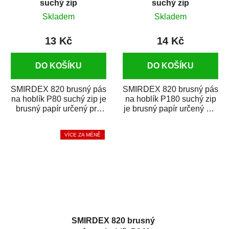
suchý zip
suchý zip
Skladem
Skladem
13 Kč
14 Kč
DO KOŠÍKU
DO KOŠÍKU
SMIRDEX 820 brusný pás
SMIRDEX 820 brusný pás
na hoblík P80 suchý zip je
na hoblík P180 suchý zip
brusný papír určený pro
je brusný papír určený pro
náročné broušení v...
náročné broušení v...
VÍCE ZA MÉNĚ
SMIRDEX 820 brusný