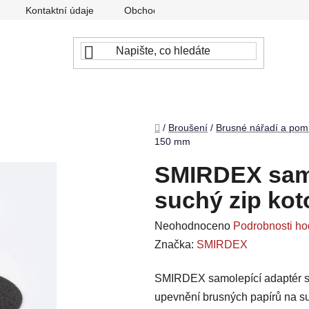
Kontaktní údaje
Obchodní podmínky
Podmínky ochr
Domů
/
Broušení
/
Brusné nářadí a pom
150 mm
SMIRDEX samo
suchý zip ko
Průměrné
Neohodnoceno
Podrobnosti ho
hodnocení
Značka:
SMIRDEX
produktu
SMIRDEX samolepící adaptér s
je
upevnění brusných papírů na su
0,0