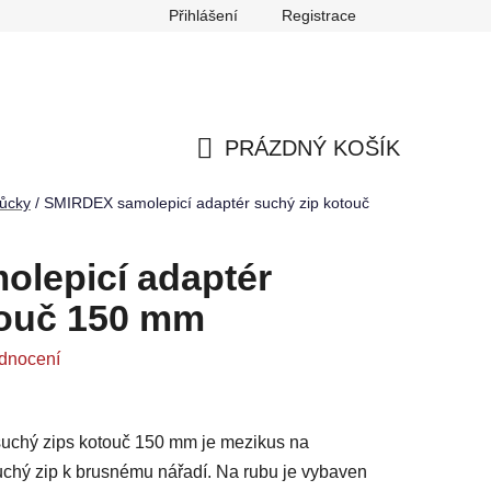
Přihlášení
Registrace
any osobních údajů
Reklamace
Odstoupení od smlouvy
PRÁZDNÝ KOŠÍK
NÁKUPNÍ
ůcky
/
SMIRDEX samolepicí adaptér suchý zip kotouč
KOŠÍK
lepicí adaptér
touč 150 mm
dnocení
uchý zips kotouč 150 mm je mezikus na
chý zip k brusnému nářadí. Na rubu je vybaven