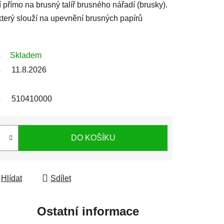
í přímo na brusný talíř brusného nářadí (brusky).
který slouží na upevnění brusných papírů
Skladem
11.8.2026
510410000
DO KOŠÍKU
Hlídat
Sdílet
Ostatní informace