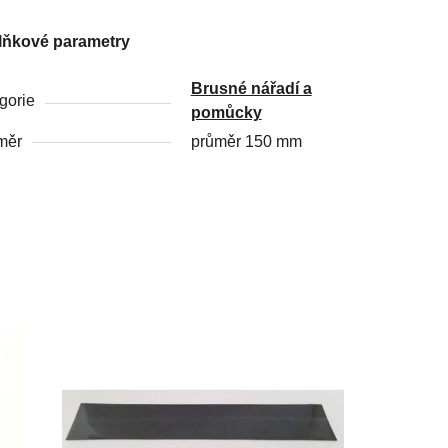
lňkové parametry
Brusné nářadí a
gorie
pomůcky
měr
průměr 150 mm