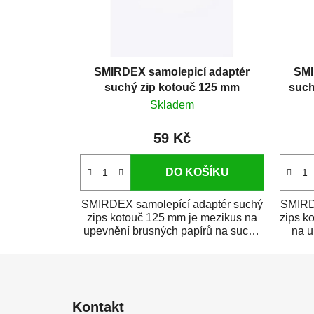
SMIRDEX samolepicí adaptér
SMI
suchý zip kotouč 125 mm
such
Skladem
59 Kč
DO KOŠÍKU
SMIRDEX samolepící adaptér suchý
SMIRD
zips kotouč 125 mm je mezikus na
zips k
upevnění brusných papírů na suchý
na u
zip k...
Z
á
Kontakt