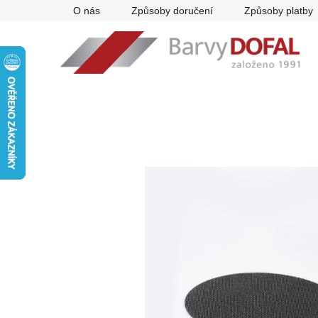
Přejít
O nás
Způsoby doručení
Způsoby platby
na
obsah