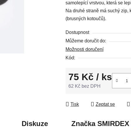
samolepící vrstvou, která se lep
z
Na druhé straně má suchý zip, 
5
(brusných kotoučů).
hvězdiček.
Dostupnost
Můžeme doručit do:
Možnosti doručení
Kód:
75 Kč
/ ks
62 Kč bez DPH
Měrná cena:
Tisk
Zeptat se
Diskuze
Značka
SMIRDEX