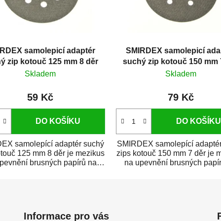
RDEX samolepicí adaptér
SMIRDEX samolepicí ada
ý zip kotouč 125 mm 8 děr
suchý zip kotouč 150 mm 
Skladem
Skladem
59 Kč
79 Kč
DO KOŠÍKU
DO KOŠÍKU
EX samolepící adaptér suchý
SMIRDEX samolepící adaptér
otouč 125 mm 8 děr je mezikus
zips kotouč 150 mm 7 děr je 
pevnění brusných papírů na
na upevnění brusných papí
suchý...
suchý...
Informace pro vás