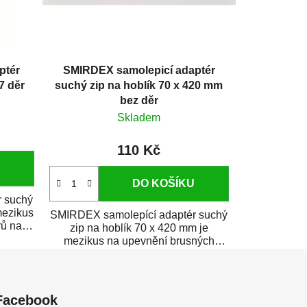
ptér
SMIRDEX samolepicí adaptér
7 děr
suchý zip na hoblík 70 x 420 mm
bez děr
Skladem
110 Kč
DO KOŠÍKU
 suchý
mezikus
SMIRDEX samolepící adaptér suchý
rů na
zip na hoblík 70 x 420 mm je
mezikus na upevnění brusných
papírů na suchý...
Facebook