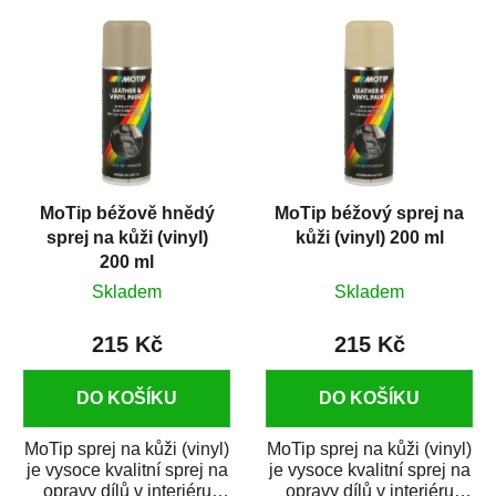
MoTip béžově hnědý
MoTip béžový sprej na
sprej na kůži (vinyl)
kůži (vinyl) 200 ml
200 ml
Skladem
Skladem
215 Kč
215 Kč
DO KOŠÍKU
DO KOŠÍKU
MoTip sprej na kůži (vinyl)
MoTip sprej na kůži (vinyl)
je vysoce kvalitní sprej na
je vysoce kvalitní sprej na
opravy dílů v interiéru
opravy dílů v interiéru