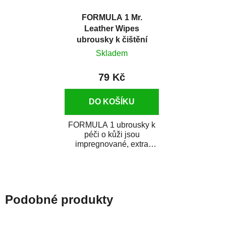
FORMULA 1 Mr.
Leather Wipes
ubrousky k čištění
kůže
Skladem
79 Kč
DO KOŠÍKU
FORMULA 1 ubrousky k
péči o kůži jsou
impregnované, extra
pevné ubrousky k čištění
a ošetření kožených...
Podobné produkty