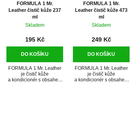
FORMULA 1 Mr.
FORMULA 1 Mr.
Leather čistič kůže 237
Leather čistič kůže 473
ml
ml
Skladem
Skladem
195 Kč
249 Kč
DO KOŠÍKU
DO KOŠÍKU
FORMULA 1 Mr. Leather
FORMULA 1 Mr. Leather
je čistič kůže
je čistič kůže
a kondicionér s obsahem
a kondicionér s obsahem
norkového oleje. Kůži
norkového oleje. Kůži
vyživuje a brání jejímu...
vyživuje a brání jejímu...