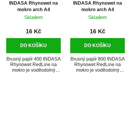
INDASA Rhynowet na
INDASA Rhynowet na
mokro arch A4
mokro arch A4
Skladem
Skladem
16 Kč
16 Kč
DO KOŠÍKU
DO KOŠÍKU
Brusný papír 400 INDASA
Brusný papír 800 INDASA
Rhynowet RedLine na
Rhynowet RedLine na
mokro je voděodolný
mokro je voděodolný
brusný papír určený
brusný papír určený
především pro...
především pro...