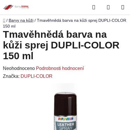
Přejít
Hledat
NÁKUP
na
obsah
KOŠÍK
Domů
/
Barvy na kůži
/
Tmavěhnědá barva na kůži sprej DUPLI-COLOR
150 ml
Tmavěhnědá barva na
kůži sprej DUPLI-COLOR
150 ml
Průměrné
Neohodnoceno
Podrobnosti hodnocení
hodnocení
Značka:
DUPLI-COLOR
produktu
je
0,0
z
5
hvězdiček.