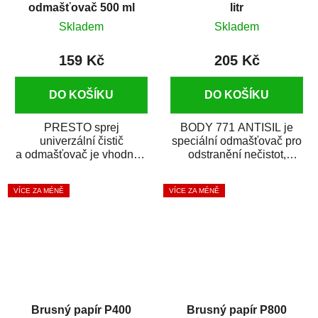
odmašťovač 500 ml
litr
Skladem
Skladem
159 Kč
205 Kč
DO KOŠÍKU
DO KOŠÍKU
PRESTO sprej
BODY 771 ANTISIL je
univerzální čistič
speciální odmašťovač pro
a odmašťovač je vhodný k
odstranění nečistot,
odmašťování a čištění
silikónu a mastnoty z
kovových a plastových...
povrchů před jejich...
VÍCE ZA MÉNĚ
VÍCE ZA MÉNĚ
Brusný papír P400
Brusný papír P800