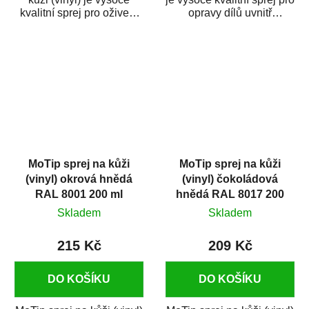
kvalitní sprej pro oživení
opravy dílů uvnitř
opotřebovaných dílů uvnitř
automobilu. Je vhodný
automobilu....
pro...
MoTip sprej na kůži
MoTip sprej na kůži
(vinyl) okrová hnědá
(vinyl) čokoládová
RAL 8001 200 ml
hnědá RAL 8017 200
ml
Skladem
Skladem
215 Kč
209 Kč
DO KOŠÍKU
DO KOŠÍKU