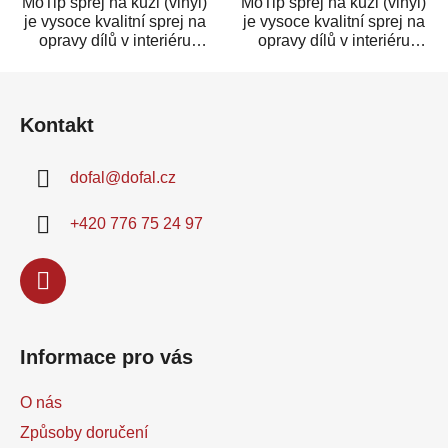
MoTip sprej na kůži (vinyl)
MoTip sprej na kůži (vinyl)
je vysoce kvalitní sprej na
je vysoce kvalitní sprej na
opravy dílů v interiéru
opravy dílů v interiéru
automobilu. Je vhodný
automobilu. Je vhodný
Z
na...
na...
á
Kontakt
p
a
dofal
@
dofal.cz
t
í
+420 776 75 24 97
Informace pro vás
O nás
Způsoby doručení