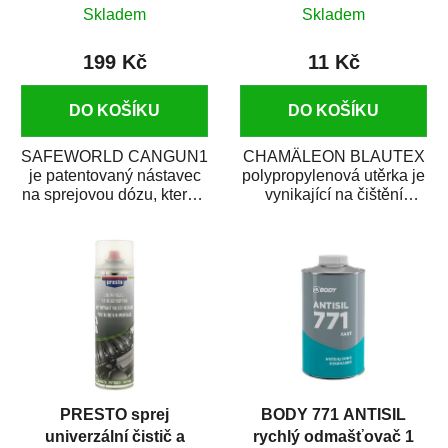
x 40 cm
Skladem
Skladem
199 Kč
11 Kč
DO KOŠÍKU
DO KOŠÍKU
SAFEWORLD CANGUN1
CHAMÄLEON BLAUTEX
je patentovaný nástavec
polypropylenová utěrka je
na sprejovou dózu, který ji
vynikající na čištění
promění na profesionální
a odmašťování karosérie
stříkací...
auta. Rychle...
PRESTO sprej
BODY 771 ANTISIL
univerzální čistič a
rychlý odmašťovač 1