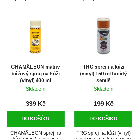
automobilu. Je vhodný
automobilu. Je vhodný
na...
na...
CHAMÄLEON matný
TRG sprej na kůži
béžový sprej na kůži
(vinyl) 150 ml hnědý
(vinyl) 400 ml
semiš
Skladem
Skladem
339 Kč
199 Kč
DO KOŠÍKU
DO KOŠÍKU
CHAMÄLEON sprej na
TRG sprej na kůži (vinyl)
kůži (vinyl) je vysoce
je vysoce kvalitní sprej pro