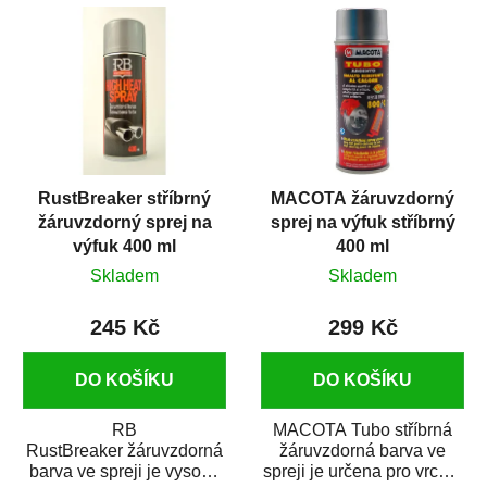
RustBreaker stříbrný
MACOTA žáruvzdorný
žáruvzdorný sprej na
sprej na výfuk stříbrný
výfuk 400 ml
400 ml
Skladem
Skladem
245 Kč
299 Kč
DO KOŠÍKU
DO KOŠÍKU
RB
MACOTA Tubo stříbrná
RustBreaker žáruvzdorná
žáruvzdorná barva ve
barva ve spreji je vysoce
spreji je určena pro vrchní