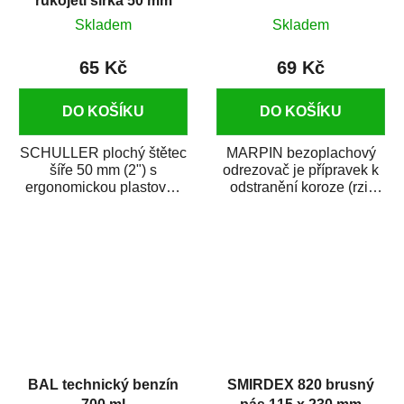
rukojetí šířka 50 mm
Skladem
Skladem
65 Kč
69 Kč
DO KOŠÍKU
DO KOŠÍKU
SCHULLER plochý štětec
MARPIN bezoplachový
šíře 50 mm (2") s
odrezovač je přípravek k
ergonomickou plastovou
odstranění koroze (rzi)
rukojetí je vhodný na
z kovových předmětů.
nanášení syntetických...
Odrezovač po...
BAL technický benzín
SMIRDEX 820 brusný