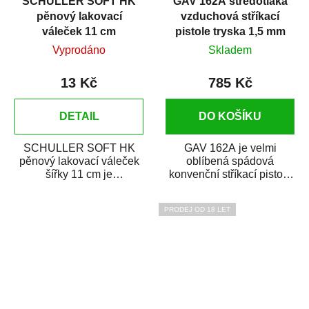
SCHULLER SOFT HK
GAV 162A středotlaká
pěnový lakovací
vzduchová stříkací
váleček 11 cm
pistole tryska 1,5 mm
Vyprodáno
Skladem
13 Kč
785 Kč
DETAIL
DO KOŠÍKU
SCHULLER SOFT HK
GAV 162A je velmi
pěnový lakovací váleček
oblíbená spádová
šířky 11 cm je
konvenční stříkací pistole
profesionální váleček z
určená ke stříkání větších
vysoce hustotní pěny....
ploch. Má plynule...
PRODEJ OD 18 LET