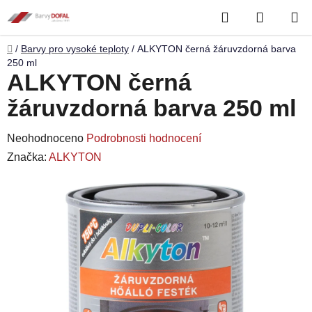
Přejít
Hledat
NÁKUP
na
obsah
KOŠÍK
Domů
/
Barvy pro vysoké teploty
/
ALKYTON černá žáruvzdorná barva
250 ml
ALKYTON černá
žáruvzdorná barva 250 ml
Průměrné
Neohodnoceno
Podrobnosti hodnocení
hodnocení
Značka:
ALKYTON
produktu
je
0,0
z
5
hvězdiček.