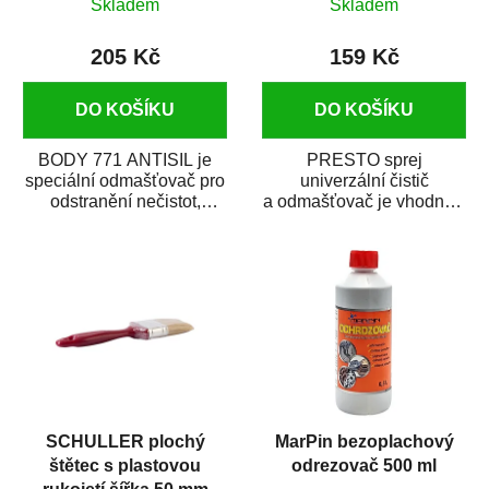
Skladem
Skladem
205 Kč
159 Kč
DO KOŠÍKU
DO KOŠÍKU
BODY 771 ANTISIL je
PRESTO sprej
speciální odmašťovač pro
univerzální čistič
odstranění nečistot,
a odmašťovač je vhodný k
silikónu a mastnoty z
odmašťování a čištění
povrchů před jejich...
kovových a plastových...
SCHULLER plochý
MarPin bezoplachový
štětec s plastovou
odrezovač 500 ml