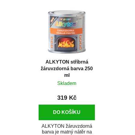
trvanlivá rychleschnoucí
matné nátěry kovových
vrchní matná barva
předmětů, jež...
odolná...
ALKYTON stříbrná
žáruvzdorná barva 250
ml
Skladem
319 Kč
DO KOŠÍKU
ALKYTON žáruvzdorná
barva je matný nátěr na