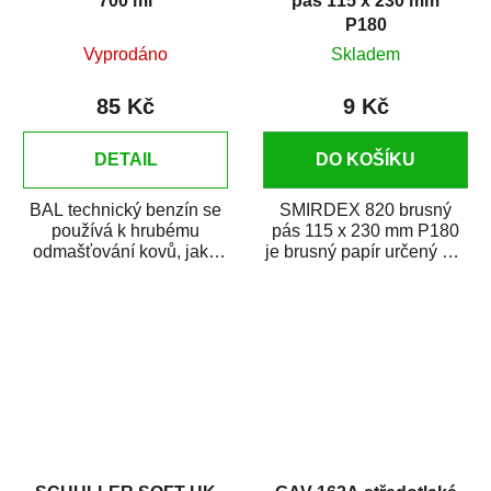
700 ml
pás 115 x 230 mm
P180
Vyprodáno
Skladem
85 Kč
9 Kč
DETAIL
DO KOŠÍKU
BAL technický benzín se
SMIRDEX 820 brusný
používá k hrubému
pás 115 x 230 mm P180
odmašťování kovů, jako
je brusný papír určený pro
ředidlo do barev a laků a
náročné broušení v...
na jiné...