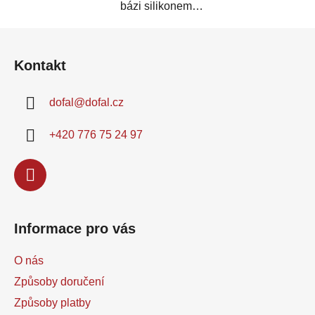
bázi silikonem
modifikované alkydové
Z
pryskyřice. Je určen k...
á
Kontakt
p
a
dofal
@
dofal.cz
t
í
+420 776 75 24 97
Informace pro vás
O nás
Způsoby doručení
Způsoby platby