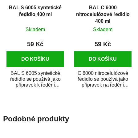
BAL S 6005 syntetické
BAL C 6000
ředidlo 400 ml
nitrocelulózové ředidlo
400 ml
Skladem
Skladem
59 Kč
59 Kč
DO KOŠÍKU
DO KOŠÍKU
BAL S 6005 syntetické
C 6000 nitrocelulózové
ředidlo se používá jako
ředidlo se používá jako
přípravek k ředění
přípravek na ředění
syntetických nátěrových
nitrocelulózových
látek a hmot,...
nátěrových látek a...
Podobné produkty