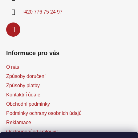
t
í
+420 776 75 24 97
Informace pro vás
O nás
Způsoby doručení
Způsoby platby
Kontaktní údaje
Obchodní podmínky
Podmínky ochrany osobních údajů
Reklamace
Odstoupení od smlouvy