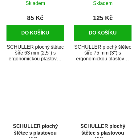
Skladem
Skladem
85 Kč
125 Kč
DO KOŠÍKU
DO KOŠÍKU
SCHULLER plochý štětec
SCHULLER plochý štětec
šíře 63 mm (2,5") s
šíře 75 mm (3") s
ergonomickou plastovou
ergonomickou plastovou
rukojetí je vhodný na
rukojetí je vhodný na
nanášení...
nanášení syntetických...
SCHULLER plochý
SCHULLER plochý
štětec s plastovou
štětec s plastovou