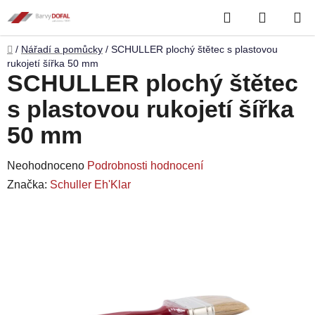
Přejít
Hledat
NÁKUP
na
obsah
KOŠÍK
Domů
/
Nářadí a pomůcky
/
SCHULLER plochý štětec s plastovou
rukojetí šířka 50 mm
SCHULLER plochý štětec
s plastovou rukojetí šířka
50 mm
Průměrné
Neohodnoceno
Podrobnosti hodnocení
hodnocení
Značka:
Schuller Eh'Klar
produktu
je
0,0
z
5
hvězdiček.