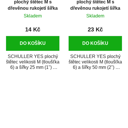
plochý štětec M s
plochý štětec M s
dřevěnou rukojetí šířka
dřevěnou rukojetí šířka
25 mm
50 mm
Skladem
Skladem
14 Kč
23 Kč
DO KOŠÍKU
DO KOŠÍKU
SCHULLER YES plochý
SCHULLER YES plochý
štětec velikosti M (tloušťka
štětec velikosti M (tloušťka
6) a šířky 25 mm (1") s
6) a šířky 50 mm (2") s
ergonomickou dřevěnou
ergonomickou dřevěnou
rukojetí. Je...
rukojetí. Je...