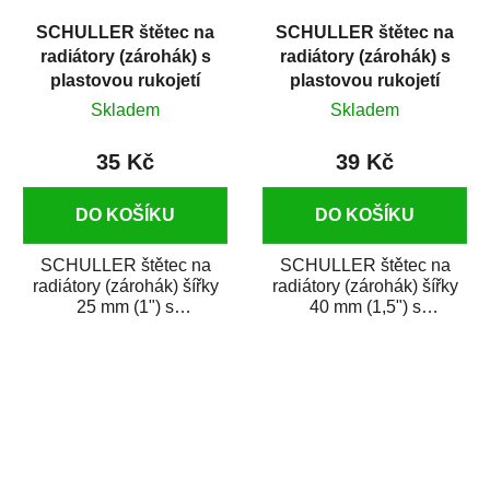
SCHULLER štětec na
SCHULLER štětec na
radiátory (zárohák) s
radiátory (zárohák) s
plastovou rukojetí
plastovou rukojetí
šířka 25 mm
šířka 40 mm
Skladem
Skladem
35 Kč
39 Kč
DO KOŠÍKU
DO KOŠÍKU
SCHULLER štětec na
SCHULLER štětec na
radiátory (zárohák) šířky
radiátory (zárohák) šířky
25 mm (1") s
40 mm (1,5") s
ergonomickou plastovou
ergonomickou plastovou
rukojetí je osazený
rukojetí je osazený...
směsí...