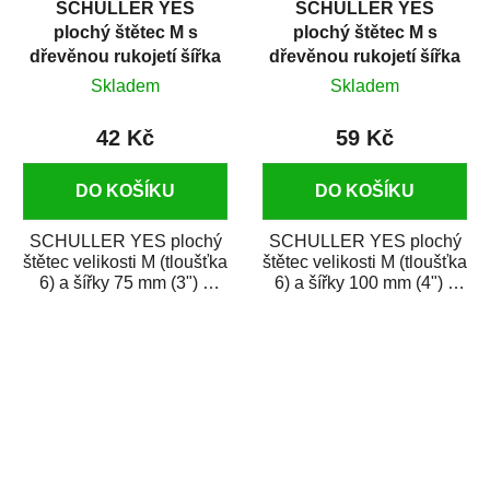
SCHULLER YES
SCHULLER YES
plochý štětec M s
plochý štětec M s
dřevěnou rukojetí šířka
dřevěnou rukojetí šířka
75 mm
100 mm
Skladem
Skladem
42 Kč
59 Kč
DO KOŠÍKU
DO KOŠÍKU
SCHULLER YES plochý
SCHULLER YES plochý
štětec velikosti M (tloušťka
štětec velikosti M (tloušťka
6) a šířky 75 mm (3") s
6) a šířky 100 mm (4") s
ergonomickou dřevěnou
ergonomickou dřevěnou
rukojetí. Je...
rukojetí....