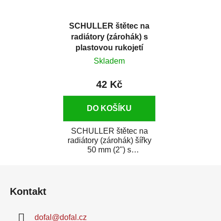
SCHULLER štětec na
radiátory (zárohák) s
plastovou rukojetí
šířka 50 mm
Skladem
42 Kč
DO KOŠÍKU
SCHULLER štětec na
radiátory (zárohák) šířky
50 mm (2") s
ergonomickou plastovou
Z
rukojetí je osazený
směsí...
á
Kontakt
p
a
dofal
@
dofal.cz