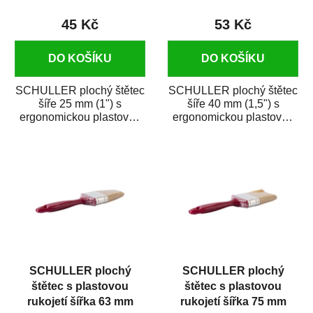
45 Kč
53 Kč
DO KOŠÍKU
DO KOŠÍKU
SCHULLER plochý štětec
SCHULLER plochý štětec
šíře 25 mm (1") s
šíře 40 mm (1,5") s
ergonomickou plastovou
ergonomickou plastovou
rukojetí je vhodný na
rukojetí je vhodný na
nanášení syntetických...
nanášení...
SCHULLER plochý
SCHULLER plochý
štětec s plastovou
štětec s plastovou
rukojetí šířka 63 mm
rukojetí šířka 75 mm