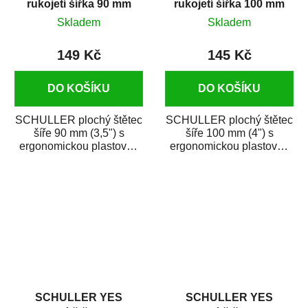
rukojetí šířka 90 mm
rukojetí šířka 100 mm
Skladem
Skladem
149 Kč
145 Kč
DO KOŠÍKU
DO KOŠÍKU
SCHULLER plochý štětec
SCHULLER plochý štětec
šíře 90 mm (3,5") s
šíře 100 mm (4") s
ergonomickou plastovou
ergonomickou plastovou
rukojetí je vhodný na
rukojetí je vhodný na
nanášení...
nanášení...
SCHULLER YES
SCHULLER YES