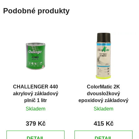
Podobné produkty
CHALLENGER 440
ColorMatic 2K
akrylový základový
dvousložkový
plnič 1 litr
epoxidový základový
plnič ve spreji 200 ml
Skladem
Skladem
379 Kč
415 Kč
DETAIL
DETAIL