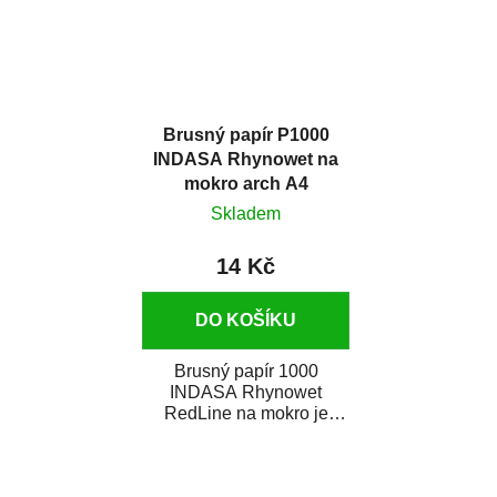
Brusný papír P1000
INDASA Rhynowet na
mokro arch A4
Skladem
14 Kč
DO KOŠÍKU
Brusný papír 1000
INDASA Rhynowet
RedLine na mokro je
voděodolný brusný papír
určený především pro...