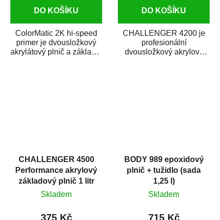
DO KOŠÍKU
DO KOŠÍKU
ColorMatic 2K hi-speed
CHALLENGER 4200 je
primer je dvousložkový
profesionální
akrylátový plnič a základní
dvousložkový akrylový
barva. Je univerzálně
základový plnič (surfacer).
použitelný...
Snadno se nanáší,
dobře...
CHALLENGER 4500
BODY 989 epoxidový
Performance akrylový
plnič + tužidlo (sada
základový plnič 1 litr
1,25 l)
Skladem
Skladem
375 Kč
715 Kč