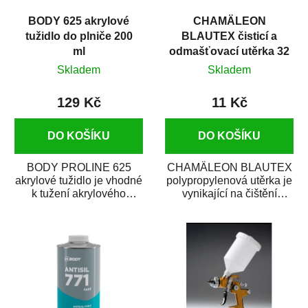
BODY 625 akrylové
CHAMÄLEON
tužidlo do plniče 200
BLAUTEX čisticí a
ml
odmašťovací utěrka 32
x 40 cm
Skladem
Skladem
129 Kč
11 Kč
DO KOŠÍKU
DO KOŠÍKU
BODY PROLINE 625
CHAMÄLEON BLAUTEX
akrylové tužidlo je vhodné
polypropylenová utěrka je
k tužení akrylového
vynikající na čištění
základového plniče
a odmašťování karosérie
BODY 634 4+1 HS. Tuží
auta. Rychle...
se...