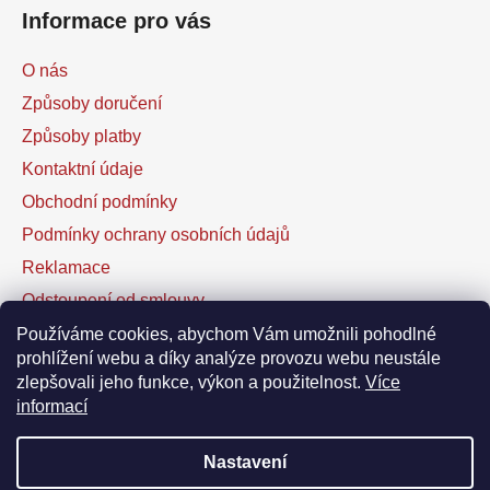
Informace pro vás
O nás
Způsoby doručení
Způsoby platby
Kontaktní údaje
Obchodní podmínky
Podmínky ochrany osobních údajů
Reklamace
Odstoupení od smlouvy
Kontaktní formulář
Používáme cookies, abychom Vám umožnili pohodlné
prohlížení webu a díky analýze provozu webu neustále
zlepšovali jeho funkce, výkon a použitelnost.
Více
Facebook
informací
Nastavení