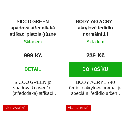
SICCO GREEN
BODY 740 ACRYL
spádová středotlaká
akrylové ředidlo
stříkací pistole (různé
normální 1 l
trysky)
Skladem
Skladem
999 Kč
239 Kč
DETAIL
DO KOŠÍKU
SICCO GREEN je
BODY ACRYL 740
spádová konvenční
ředidlo akrylové normal je
(středotlaká) stříkací
speciální ředidlo určené
pistole určená zejména
na ředění akrylových a
pro autolakování (opravy...
polyuretanových...
VÍCE ZA MÉNĚ
VÍCE ZA MÉNĚ