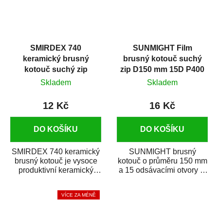
SMIRDEX 740
SUNMIGHT Film
keramický brusný
brusný kotouč suchý
kotouč suchý zip
zip D150 mm 15D P400
D150mm 15D P500
Skladem
Skladem
12 Kč
16 Kč
DO KOŠÍKU
DO KOŠÍKU
SMIRDEX 740 keramický
SUNMIGHT brusný
brusný kotouč je vysoce
kotouč o průměru 150 mm
produktivní keramický
a 15 odsávacími otvory je
brusný materiál s rychlým
prémiový brusný papír k
úběrem...
broušení širokého...
VÍCE ZA MÉNĚ