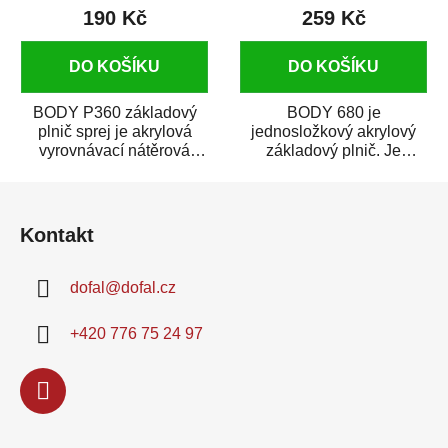
190 Kč
259 Kč
DO KOŠÍKU
DO KOŠÍKU
BODY P360 základový
BODY 680 je
plnič sprej je akrylová
jednosložkový akrylový
vyrovnávací nátěrová
základový plnič. Je
hmota určená pro
vhodný na staré laky
Z
vyplnění drobných...
(syntetické, 2K autolaky
i...
á
Kontakt
p
a
dofal
@
dofal.cz
t
í
+420 776 75 24 97