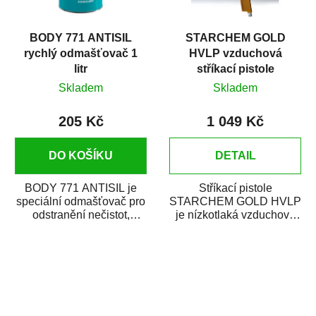
BODY 771 ANTISIL
STARCHEM GOLD
rychlý odmašťovač 1
HVLP vzduchová
litr
stříkací pistole
Skladem
Skladem
205 Kč
1 049 Kč
DO KOŠÍKU
DETAIL
BODY 771 ANTISIL je
Stříkací pistole
speciální odmašťovač pro
STARCHEM GOLD HVLP
odstranění nečistot,
je nízkotlaká vzduchová
silikónu a mastnoty z
stříkací pistole s hornou
povrchů před jejich...
nádobkou. Je vhodná...