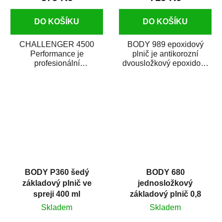
DO KOŠÍKU
DO KOŠÍKU
CHALLENGER 4500
BODY 989 epoxidový
Performance je
plnič je antikorozní
profesionální
dvousložkový epoxidový
dvousložkový akrylový
plnič a základní barva v
základový plnič (surfacer).
jednom. Je vhodný...
Snadno se...
BODY P360 šedý
BODY 680
základový plnič ve
jednosložkový
spreji 400 ml
základový plnič 0,8
litru
Skladem
Skladem