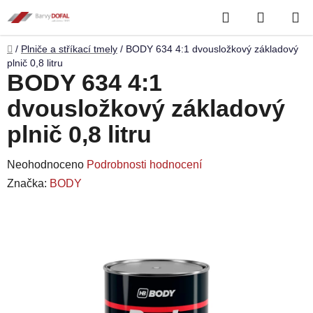
Přejít
Hledat
NÁKUP
na
obsah
KOŠÍK
Domů
/
Plniče a stříkací tmely
/
BODY 634 4:1 dvousložkový základový
plnič 0,8 litru
BODY 634 4:1
dvousložkový základový
plnič 0,8 litru
Průměrné
Neohodnoceno
Podrobnosti hodnocení
hodnocení
Značka:
BODY
produktu
je
0,0
z
5
hvězdiček.