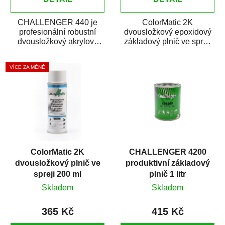
CHALLENGER 440 je
ColorMatic 2K
profesionální robustní
dvousložkový epoxidový
dvousložkový akrylový
základový plnič ve spreji
základový plnič (surfacer).
je vynikající pro všechny
Je univerzálně...
kovové povrchy...
VÍCE ZA MÉNĚ
ColorMatic 2K
CHALLENGER 4200
dvousložkový plnič ve
produktivní základový
spreji 200 ml
plnič 1 litr
Skladem
Skladem
365 Kč
415 Kč