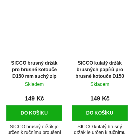
na upevnění brusných
ploch na sucho. Strana
papírů na suchý...
úchytu je rozdělena...
SICCO brusný držák
SICCO kulatý držák
pro brusné kotouče
brusných papírů pro
D150 mm suchý zip
brusné kotouče D150
mm suchý zip
Skladem
Skladem
149 Kč
149 Kč
DO KOŠÍKU
DO KOŠÍKU
SICCO brusný držák je
SICCO kulatý brusný
určen k ručnímu broušení
držák je určen k ručnímu