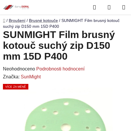
Přejít
Hledat
NÁKUP
na
obsah
KOŠÍK
Domů
/
Broušení
/
Brusné kotouče
/
SUNMIGHT Film brusný kotouč
suchý zip D150 mm 15D P400
SUNMIGHT Film brusný
kotouč suchý zip D150
mm 15D P400
Průměrné
Neohodnoceno
Podrobnosti hodnocení
hodnocení
Značka:
SunMight
produktu
VÍCE ZA MÉNĚ
je
0,0
z
5
hvězdiček.