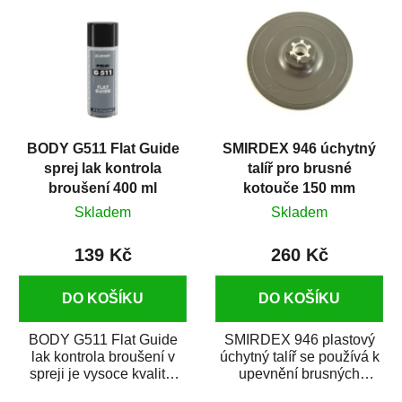
BODY G511 Flat Guide
SMIRDEX 946 úchytný
sprej lak kontrola
talíř pro brusné
broušení 400 ml
kotouče 150 mm
Skladem
Skladem
139 Kč
260 Kč
DO KOŠÍKU
DO KOŠÍKU
BODY G511 Flat Guide
SMIRDEX 946 plastový
lak kontrola broušení v
úchytný talíř se používá k
spreji je vysoce kvalitní
upevnění brusných
černý sprej, který slouží
kotoučů o průměru 150