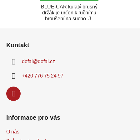
BLUE-CAR kulatý brusný
držák je určen k ručnímu
broušení na sucho. Je
vyroben z lehkého plastu,
Z
je vybaven...
á
Kontakt
p
a
dofal
@
dofal.cz
t
í
+420 776 75 24 97
Informace pro vás
O nás