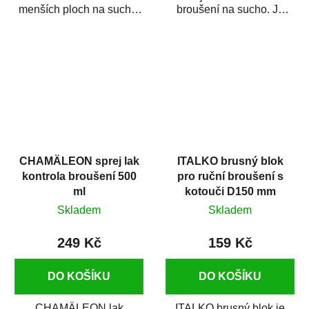
menších ploch na sucho.
broušení na sucho. Je
Je vyroben z lehkého
vyroben z lehkého plastu,
plastu, a je...
je vybaven...
CHAMÄLEON sprej lak
ITALKO brusný blok
kontrola broušení 500
pro ruční broušení s
ml
kotouči D150 mm
suchý zip
Skladem
Skladem
249 Kč
159 Kč
DO KOŠÍKU
DO KOŠÍKU
CHAMÄLEON lak
ITALKO brusný blok je