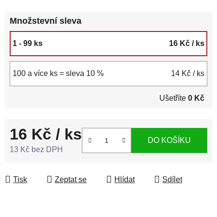
Množstevní sleva
1 - 99 ks
16 Kč
/ ks
100 a více ks = sleva 10 %
14 Kč
/ ks
Ušetříte
0 Kč
16 Kč
/ ks
DO KOŠÍKU
13 Kč bez DPH
Měrná cena:
Tisk
Zeptat se
Hlídat
Sdílet