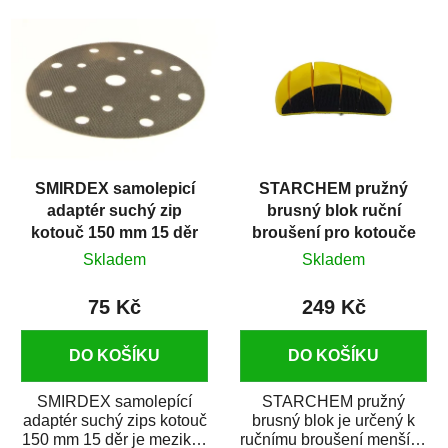
ke...
mm. K brusce se...
SMIRDEX samolepicí
STARCHEM pružný
adaptér suchý zip
brusný blok ruční
kotouč 150 mm 15 děr
broušení pro kotouče
D150 mm
Skladem
Skladem
75 Kč
249 Kč
DO KOŠÍKU
DO KOŠÍKU
SMIRDEX samolepící
STARCHEM pružný
adaptér suchý zips kotouč
brusný blok je určený k
150 mm 15 děr je mezikus
ručnímu broušení menších