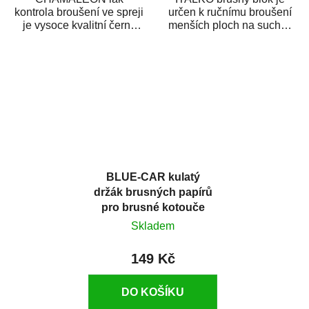
kontrola broušení ve spreji
určen k ručnímu broušení
je vysoce kvalitní černý
menších ploch na sucho i
sprej, který slouží pro
na mokro. Je vyroben z
kontrolu kvality...
lehkého...
BLUE-CAR kulatý
držák brusných papírů
pro brusné kotouče
D150 mm suchý zip
Skladem
149 Kč
DO KOŠÍKU