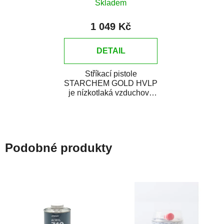
Skladem
1 049 Kč
DETAIL
Stříkací pistole
STARCHEM GOLD HVLP
je nízkotlaká vzduchová
stříkací pistole s hornou
nádobkou. Je vhodná...
Podobné produkty