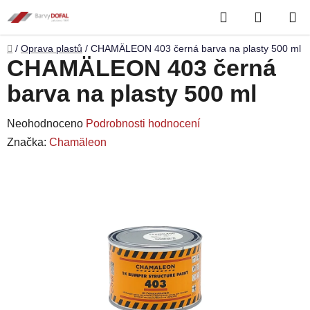
Přejít
Hledat
NÁKUP
na
obsah
KOŠÍK
Domů
/
Oprava plastů
/
CHAMÄLEON 403 černá barva na plasty 500 ml
CHAMÄLEON 403 černá
barva na plasty 500 ml
Průměrné
Neohodnoceno
Podrobnosti hodnocení
hodnocení
Značka:
Chamäleon
produktu
je
0,0
z
5
hvězdiček.