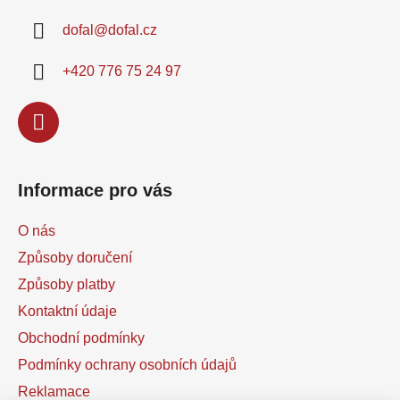
a
dofal
@
dofal.cz
t
í
+420 776 75 24 97
Informace pro vás
O nás
Způsoby doručení
Způsoby platby
Kontaktní údaje
Obchodní podmínky
Podmínky ochrany osobních údajů
Reklamace