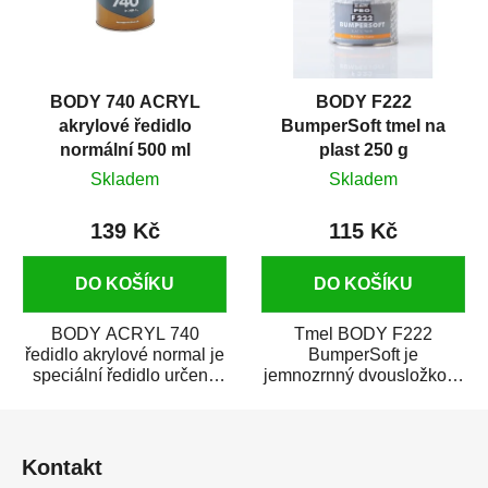
BODY 740 ACRYL
BODY F222
akrylové ředidlo
BumperSoft tmel na
normální 500 ml
plast 250 g
Skladem
Skladem
139 Kč
115 Kč
DO KOŠÍKU
DO KOŠÍKU
BODY ACRYL 740
Tmel BODY F222
ředidlo akrylové normal je
BumperSoft je
speciální ředidlo určené
jemnozrnný dvousložkový
na ředění akrylových a
polyesterový tmel
Z
polyuretanových...
s vynikající přilnavostí
na...
á
Kontakt
p