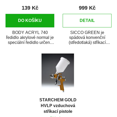
139 Kč
999 Kč
DO KOŠÍKU
DETAIL
BODY ACRYL 740
SICCO GREEN je
ředidlo akrylové normal je
spádová konvenční
speciální ředidlo určené
(středotlaká) stříkací
na ředění akrylových a
pistole určená zejména
polyuretanových...
pro autolakování (opravy...
STARCHEM GOLD
HVLP vzduchová
stříkací pistole