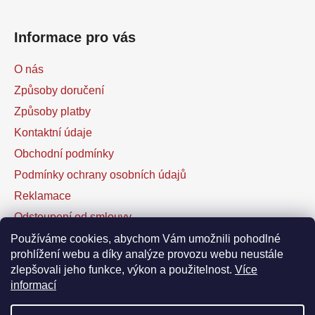
Informace pro vás
O nás
Způsoby doručení
Způsoby platby
Kontaktní údaje
Obchodní podmínky
Podmínky ochrany osobních údajů
Reklamace
Odstoupení od smlouvy
Kontaktní formulář
Používáme cookies, abychom Vám umožnili pohodlné
prohlížení webu a díky analýze provozu webu neustále
zlepšovali jeho funkce, výkon a použitelnost.
Více
Facebook
informací