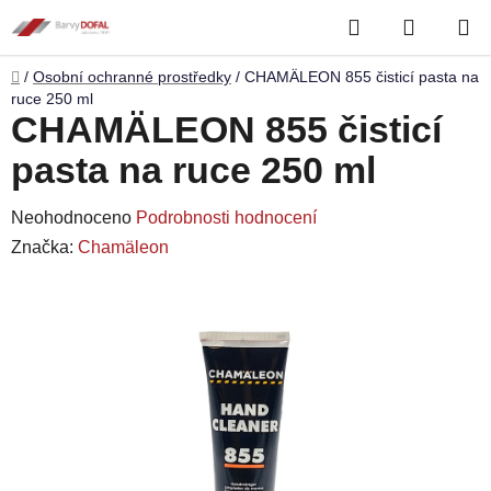
Přejít
Hledat
NÁKUP
na
obsah
KOŠÍK
Domů
/
Osobní ochranné prostředky
/
CHAMÄLEON 855 čisticí pasta na
ruce 250 ml
CHAMÄLEON 855 čisticí
pasta na ruce 250 ml
Průměrné
Neohodnoceno
Podrobnosti hodnocení
hodnocení
Značka:
Chamäleon
produktu
je
0,0
z
5
hvězdiček.