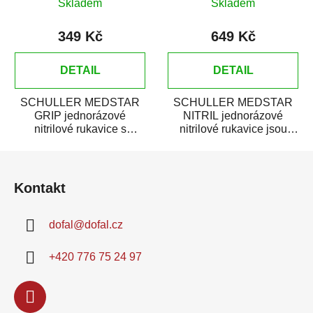
Skladem
Skladem
349 Kč
649 Kč
DETAIL
DETAIL
SCHULLER MEDSTAR
SCHULLER MEDSTAR
GRIP jednorázové
NITRIL jednorázové
nitrilové rukavice s
nitrilové rukavice jsou
diamantovou strukturou
vynikající při práci s
Z
jsou vynikající při práci s...
autolaky, barvami,...
á
Kontakt
p
a
dofal
@
dofal.cz
t
í
+420 776 75 24 97