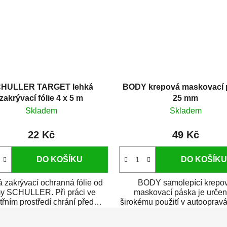
HULLER TARGET lehká
BODY krepová maskovací 
zakrývací fólie 4 x 5 m
25 mm
Skladem
Skladem
22 Kč
49 Kč
DO KOŠÍKU
DO KOŠÍKU
 zakrývací ochranná fólie od
BODY samolepící krepo
my SCHULLER. Při práci ve
maskovací páska je určen
třním prostředí chrání před
širokému použití v autoopravá
zastříkáním...
i v domácí dílně....