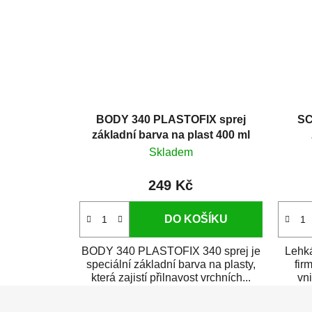
BODY 340 PLASTOFIX sprej
SC
základní barva na plast 400 ml
Skladem
249 Kč
DO KOŠÍKU
BODY 340 PLASTOFIX 340 sprej je
Lehká
speciální základní barva na plasty,
fir
která zajistí přilnavost vrchních...
vni
Z