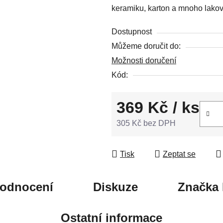
keramiku, karton a mnoho lakov
5
hvězdiček.
Dostupnost
Můžeme doručit do:
Možnosti doručení
Kód:
369 Kč
/ ks
305 Kč bez DPH
Měrná cena:
Tisk
Zeptat se
odnocení
Diskuze
Značka
Ostatní informace