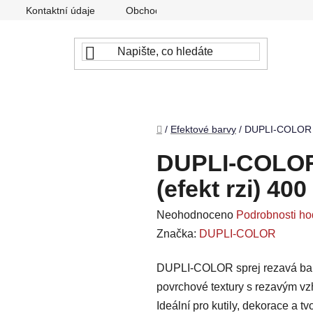
Kontaktní údaje
Obchodní podmínky
Podmínky ochr
Domů
/
Efektové barvy
/
DUPLI-COLOR sp
DUPLI-COLOR 
(efekt rzi) 400
Průměrné
Neohodnoceno
Podrobnosti ho
hodnocení
Značka:
DUPLI-COLOR
produktu
DUPLI-COLOR sprej rezavá barva
je
povrchové textury s rezavým vzh
0,0
Ideální pro kutily, dekorace a t
z