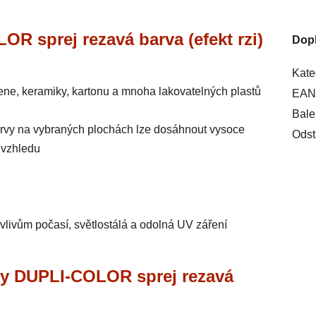
OR sprej rezavá barva (efekt rzi)
Dop
Kate
ene, keramiky, kartonu a mnoha lakovatelných plastů
EAN
Bale
arvy na vybraných plochách lze dosáhnout vysoce
Odst
 vzhledu
 vlivům počasí, světlostálá a odolná UV záření
ry DUPLI-COLOR sprej rezavá