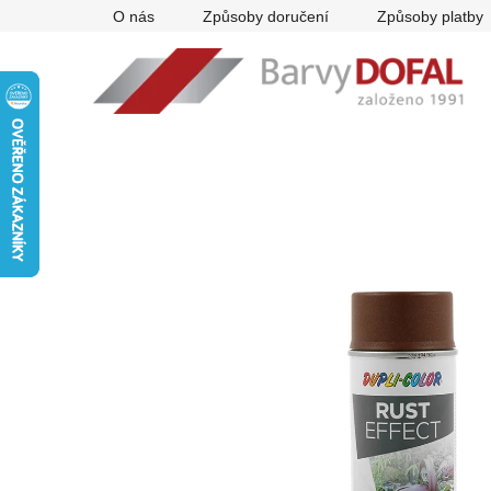
Přejít
O nás
Způsoby doručení
Způsoby platby
na
obsah