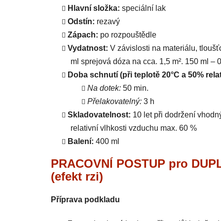
Hlavní složka:
speciální lak
Odstín:
rezavý
Zápach:
po rozpouštědle
Vydatnost:
V závislosti na materiálu, tlou
ml sprejová dóza na cca. 1,5 m². 150 ml – 0
Doba schnutí (při teplotě 20°C a 50% relat
Na dotek:
50 min.
Přelakovatelný:
3 h
Skladovatelnost:
10 let při dodržení vhodn
relativní vlhkosti vzduchu max. 60 %
Balení:
400 ml
PRACOVNÍ POSTUP pro DUPLI
(efekt rzi)
Příprava podkladu