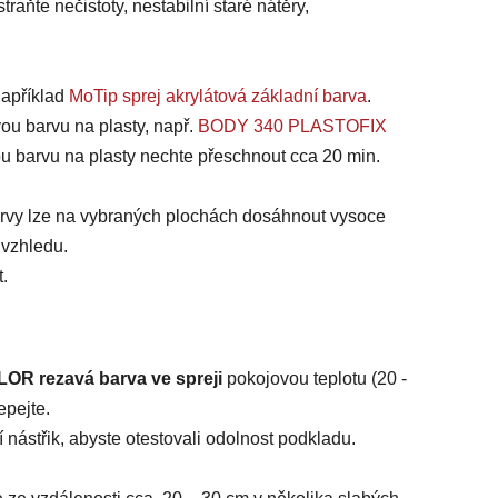
traňte nečistoty, nestabilní staré nátěry,
například
MoTip sprej akrylátová základní barva
.
ou barvu na plasty, např.
BODY 340 PLASTOFIX
u barvu na plasty nechte přeschnout cca 20 min.
arvy lze na vybraných plochách dosáhnout vysoce
 vzhledu.
t.
OR rezavá barva ve spreji
pokojovou teplotu (20 -
epejte.
nástřik, abyste otestovali odolnost podkladu.