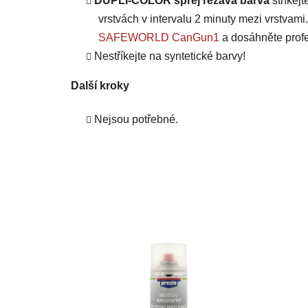
DUPLI-COLOR sprej rezavá barva
stříkej
vrstvách v intervalu 2 minuty mezi vrstvami
SAFEWORLD CanGun1
a dosáhněte profe
Nestříkejte na syntetické barvy!
Další kroky
Nejsou potřebné.