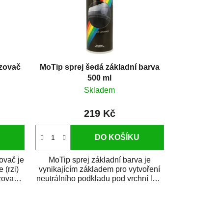
zovač
MoTip sprej šedá základní barva
500 ml
Skladem
219 Kč
DO KOŠÍKU
vač je
MoTip sprej základní barva je
 (rzi)
vynikajícím základem pro vytvoření
zovač
neutrálního podkladu pod vrchní lak.
Je...