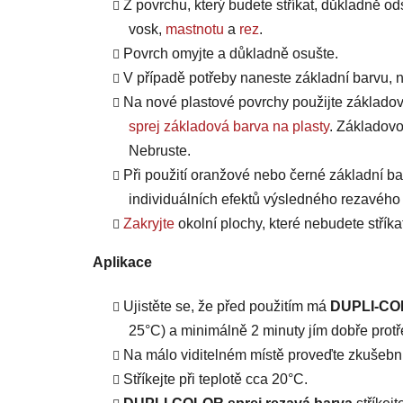
Z povrchu, který budete stříkat, důkladně ods
vosk,
mastnotu
a
rez
.
Povrch omyjte a důkladně osušte.
V případě potřeby naneste základní barvu, 
Na nové plastové povrchy použijte základov
sprej základová barva na plasty
. Základovo
Nebruste.
Při použití oranžové nebo černé základní b
individuálních efektů výsledného rezavého
Zakryjte
okolní plochy, které nebudete stříka
Aplikace
Ujistěte se, že před použitím má
DUPLI-COL
25°C) a minimálně 2 minuty jím dobře protř
Na málo viditelném místě proveďte zkušební 
Stříkejte při teplotě cca 20°C.