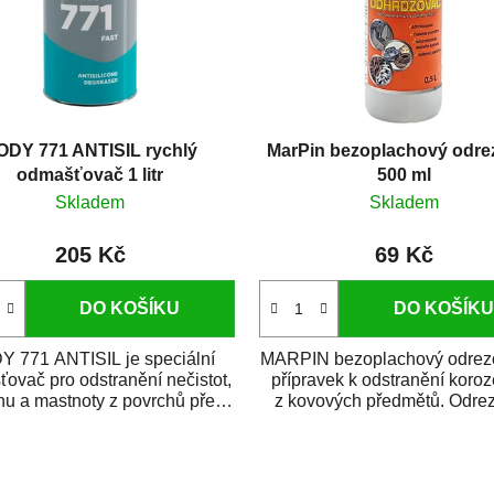
ODY 771 ANTISIL rychlý
MarPin bezoplachový odre
odmašťovač 1 litr
500 ml
Skladem
Skladem
205 Kč
69 Kč
DO KOŠÍKU
DO KOŠÍKU
 771 ANTISIL je speciální
MARPIN bezoplachový odrezo
ovač pro odstranění nečistot,
přípravek k odstranění koroze
ónu a mastnoty z povrchů před
z kovových předmětů. Odre
jejich...
po...