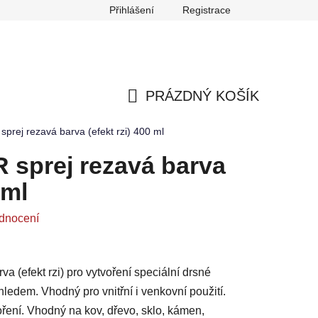
Přihlášení
Registrace
any osobních údajů
Reklamace
Odstoupení od smlouvy
PRÁZDNÝ KOŠÍK
NÁKUPNÍ
rej rezavá barva (efekt rzi) 400 ml
KOŠÍK
sprej rezavá barva
 ml
dnocení
 (efekt rzi) pro vytvoření speciální drsné
ledem. Vhodný pro vnitřní i venkovní použití.
voření. Vhodný na kov, dřevo, sklo, kámen,