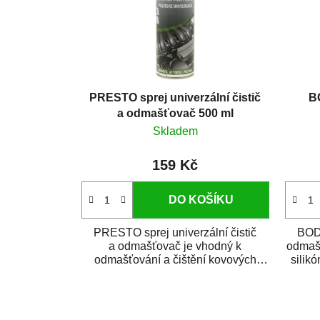
PRESTO sprej univerzální čistič
B
a odmašťovač 500 ml
Skladem
159 Kč
DO KOŠÍKU
PRESTO sprej univerzální čistič
BODY
a odmašťovač je vhodný k
odmašť
odmašťování a čištění kovových
silik
a plastových...