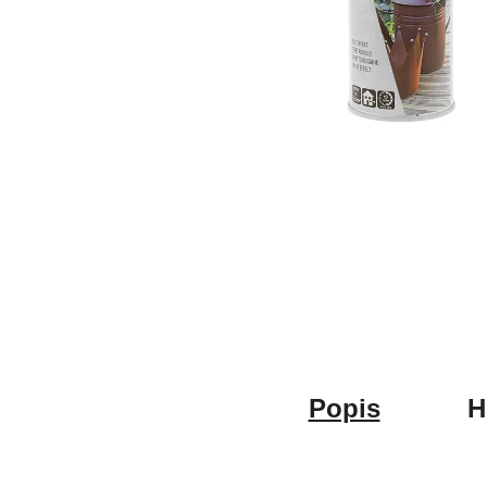
Popis
H