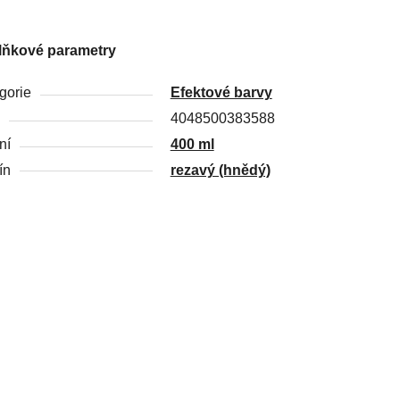
lňkové parametry
gorie
Efektové barvy
4048500383588
ní
400 ml
ín
rezavý (hnědý)