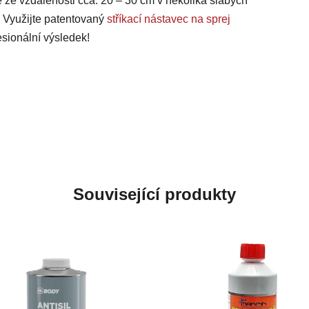
te ze vzdálenosti cca. 20 – 30 cm v několika slabých
. Využijte patentovaný
stříkací nástavec na sprej
sionální výsledek!
Související produkty