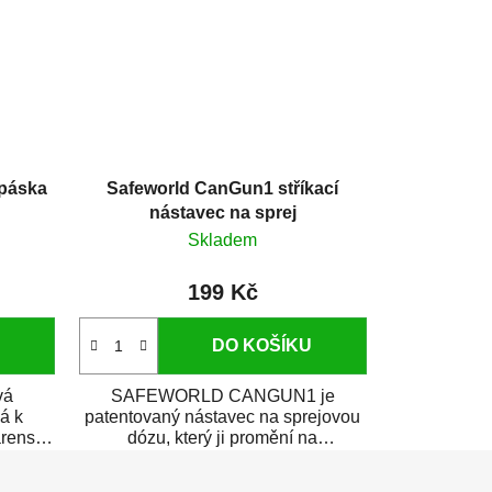
páska
Safeworld CanGun1 stříkací
nástavec na sprej
Skladem
199 Kč
DO KOŠÍKU
vá
SAFEWORLD CANGUN1 je
á k
patentovaný nástavec na sprejovou
renství
dózu, který ji promění na
profesionální stříkací...