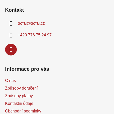
á
Kontakt
p
a
dofal
@
dofal.cz
t
í
+420 776 75 24 97
Informace pro vás
O nás
Způsoby doručení
Způsoby platby
Kontaktní údaje
Obchodní podmínky