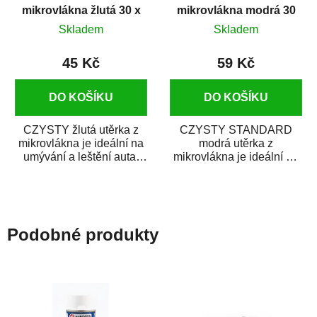
mikrovlákna žlutá 30 x
mikrovlákna modrá 30
60 cm
x 60 cm
Skladem
Skladem
45 Kč
59 Kč
DO KOŠÍKU
DO KOŠÍKU
CZYSTY žlutá utěrka z
CZYSTY STANDARD
mikrovlákna je ideální na
modrá utěrka z
umývání a leštění auta.
mikrovlákna je ideální na
Umožňuje čištění bez
umývání a leštění auta.
použití...
Umožňuje čištění bez...
Podobné produkty