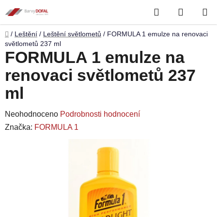
Přejít
Hledat
NÁKUP
na
obsah
KOŠÍK
Domů
/
Leštění
/
Leštění světlometů
/
FORMULA 1 emulze na renovaci
světlometů 237 ml
FORMULA 1 emulze na
renovaci světlometů 237
ml
Průměrné
Neohodnoceno
Podrobnosti hodnocení
hodnocení
Značka:
FORMULA 1
produktu
je
0,0
z
5
hvězdiček.