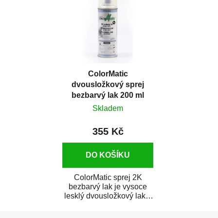
ColorMatic
dvousložkový sprej
bezbarvý lak 200 ml
Skladem
355 Kč
DO KOŠÍKU
ColorMatic sprej 2K
bezbarvý lak je vysoce
lesklý dvousložkový lak s
tužidlem v spreji. Je
Z
extrémně odolný...