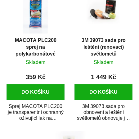
MACOTA PLC200
3M 39073 sada pro
sprej na
leštění (renovaci)
polykarbonátové
světlometů
světlomety 400 ml
Skladem
Skladem
359 Kč
1 449 Kč
DO KOŠÍKU
DO KOŠÍKU
Sprej MACOTA PLC200
3M 39073 sada pro
je transparentní ochranný
obnovení a leštění
oživující lak na
světlometů obnovuje jas
polykarbonátové
matných světlometů a
světlomety. Je určen
výrazně zlepšuje jejich...
hlavně...