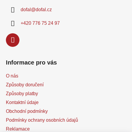
a
dofal
@
dofal.cz
t
í
+420 776 75 24 97
Informace pro vás
O nás
Způsoby doručení
Způsoby platby
Kontaktní údaje
Obchodní podmínky
Podmínky ochrany osobních údajů
Reklamace