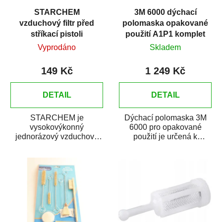
STARCHEM
3M 6000 dýchací
vzduchový filtr před
polomaska opakované
stříkací pistoli
použití A1P1 komplet
Vyprodáno
Skladem
149 Kč
1 249 Kč
DETAIL
DETAIL
STARCHEM je
Dýchací polomaska 3M
vysokovýkonný
6000 pro opakované
jednorázový vzduchový
použití je určená k
filtr. Filtr odstraňuje ze
ochraně dýchání ve
stlačeného vzduchu
stavebnictví, natěračství
nečistoty,...
a...