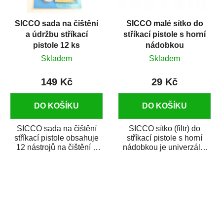
SICCO sada na čištění
SICCO malé sítko do
a údržbu stříkací
stříkací pistole s horní
pistole 12 ks
nádobkou
Skladem
Skladem
149 Kč
29 Kč
DO KOŠÍKU
DO KOŠÍKU
SICCO sada na čištění
SICCO sítko (filtr) do
stříkací pistole obsahuje
stříkací pistole s horní
12 nástrojů na čištění a
nádobkou je univerzální
údržbu stříkacích pistolí,
filtr k filtrování barev,
jako...
autolaků...