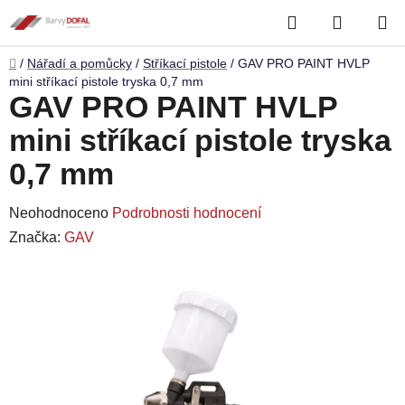
Přejít
Hledat
NÁKUP
na
obsah
KOŠÍK
Domů
/
Nářadí a pomůcky
/
Stříkací pistole
/
GAV PRO PAINT HVLP
mini stříkací pistole tryska 0,7 mm
GAV PRO PAINT HVLP
mini stříkací pistole tryska
0,7 mm
Průměrné
Neohodnoceno
Podrobnosti hodnocení
hodnocení
Značka:
GAV
produktu
je
0,0
z
5
hvězdiček.