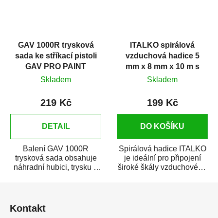
GAV 1000R trysková
ITALKO spirálová
sada ke stříkací pistoli
vzduchová hadice 5
GAV PRO PAINT
mm x 8 mm x 10 m s
rychlospojkami
Skladem
Skladem
219 Kč
199 Kč
DETAIL
DO KOŠÍKU
Balení GAV 1000R
Spirálová hadice ITALKO
trysková sada obsahuje
je ideální pro připojení
náhradní hubici, trysku a
široké škály vzduchového
jehlu ke vzduchové
nářadí ke kompresoru
Z
stříkací pistoli GAV...
jako např....
á
Kontakt
p