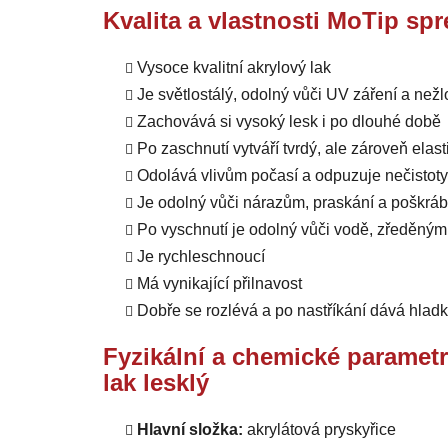
Kvalita a vlastnosti MoTip spr
Vysoce kvalitní akrylový lak
Je světlostálý, odolný vůči UV záření a než
Zachovává si vysoký lesk i po dlouhé době
Po zaschnutí vytváří tvrdý, ale zároveň elas
Odolává vlivům počasí a odpuzuje nečistoty
Je odolný vůči nárazům, praskání a poškráb
Po vyschnutí je odolný vůči vodě, zředěný
Je rychleschnoucí
Má vynikající přilnavost
Dobře se rozlévá a po nastříkání dává hlad
Fyzikální a chemické paramet
lak lesklý
Hlavní složka:
akrylátová pryskyřice