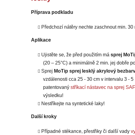
Příprava podkladu
Předchozí nátěry nechte zaschnout min. 30 
Aplikace
Ujistěte se, že před použitím má
sprej MoTi
(20 – 25°C) a minimálně 2 min. jej dobře po
Sprej
MoTip sprej lesklý akrylový bezbarv
vzdálenosti cca 25 - 30 cm v intervalu 3 - 5
patentovaný
stříkací nástavec na sprej
výsledku!
Nestříkejte na syntetické laky!
Další kroky
Případné stékance, přestřiky či další vady
vy