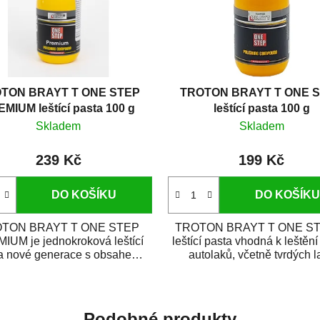
TON BRAYT T ONE STEP
TROTON BRAYT T ONE 
MIUM leštící pasta 100 g
leštící pasta 100 g
Skladem
Skladem
239 Kč
199 Kč
DO KOŠÍKU
DO KOŠÍKU
TON BRAYT T ONE STEP
TROTON BRAYT T ONE ST
IUM je jednokroková leštící
leštící pasta vhodná k leštěn
a nové generace s obsahem
autolaků, včetně tvrdých l
vysoce kvalitního...
odolných...
Podobné produkty