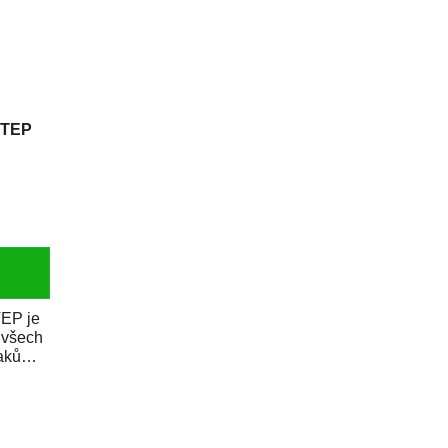
STEP
EP je
í všech
aků