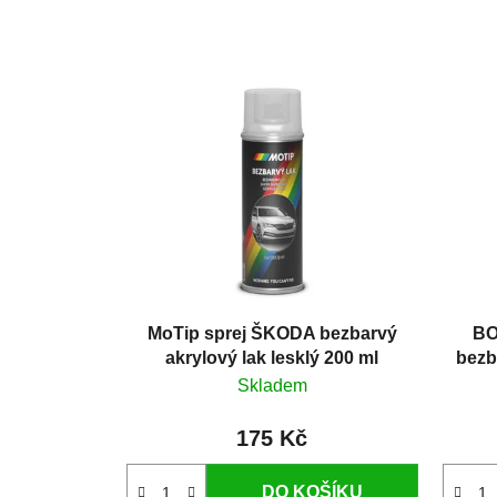
MoTip sprej ŠKODA bezbarvý
BO
akrylový lak lesklý 200 ml
bezb
Skladem
175 Kč
DO KOŠÍKU