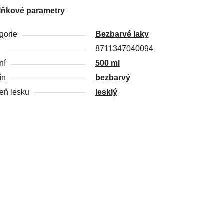
lňkové parametry
gorie
Bezbarvé laky
8711347040094
ní
500 ml
ín
bezbarvý
eň lesku
lesklý