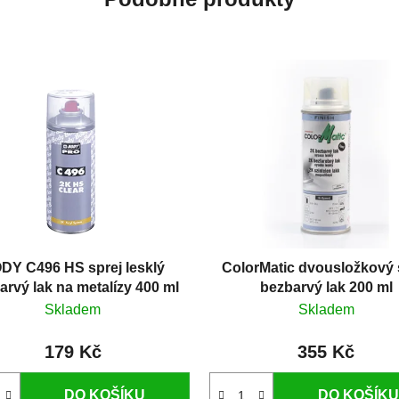
DY C496 HS sprej lesklý
ColorMatic dvousložkový 
arvý lak na metalízy 400 ml
bezbarvý lak 200 ml
Skladem
Skladem
179 Kč
355 Kč
DO KOŠÍKU
DO KOŠÍKU