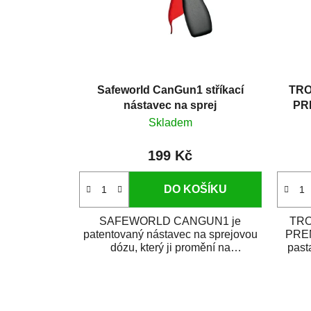
Safeworld CanGun1 stříkací
TRO
nástavec na sprej
PRE
Skladem
199 Kč
DO KOŠÍKU
SAFEWORLD CANGUN1 je
TRO
patentovaný nástavec na sprejovou
PREM
dózu, který ji promění na
past
profesionální stříkací...