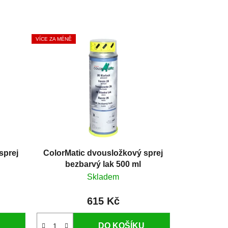
VÍCE ZA MÉNĚ
sprej
ColorMatic dvousložkový sprej
bezbarvý lak 500 ml
Skladem
615 Kč
DO KOŠÍKU