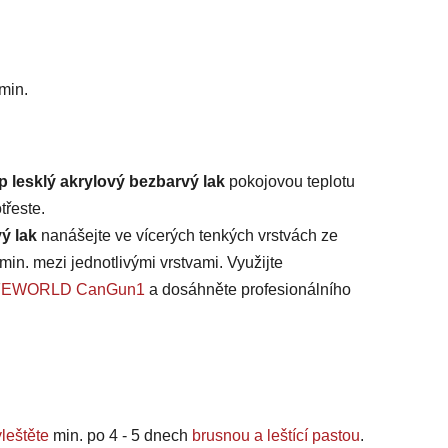
min.
p lesklý akrylový bezbarvý lak
pokojovou teplotu
třeste.
ý lak
nanášejte ve vícerých tenkých vrstvách ze
 min. mezi jednotlivými vrstvami. Využijte
 SAFEWORLD CanGun1
a dosáhněte profesionálního
leštěte
min. po 4 - 5 dnech
brusnou a leštící pastou
.