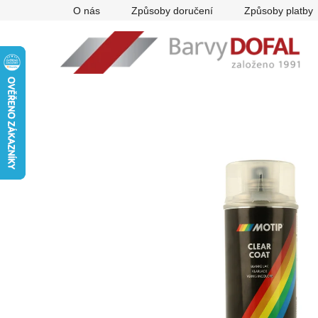
Přejít
O nás
Způsoby doručení
Způsoby platby
na
obsah