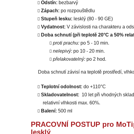
Odstín:
bezbarvý
Zápach:
po rozpouštědlu
Stupeň lesku:
lesklý (80 - 90 GE)
Vydatnost:
V závislosti na charakteru a od
Doba schnutí (při teplotě 20°C a 50% relat
proti prachu:
po 5 - 10 min.
nelepivý:
po 10 - 20 min.
přelakovatelný:
po 2 hod.
Doba schnutí závisí na teplotě prostředí, vlhko
Teplotní odolnost:
do +110°C
Skladovatelnost:
10 let při vhodných sklado
relativní vlhkosti max. 60%.
Balení:
500 ml
PRACOVNÍ POSTUP pro MoTip s
lesklý