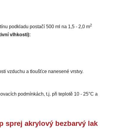
2
stínu podkladu postačí 500 ml na 1,5 - 2,0 m
ivní vlhkosti):
sti vzduchu a tloušťce nanesené vrstvy.
vacích podmínkách, t.j. při teplotě 10 - 25°C a
prej akrylový bezbarvý lak