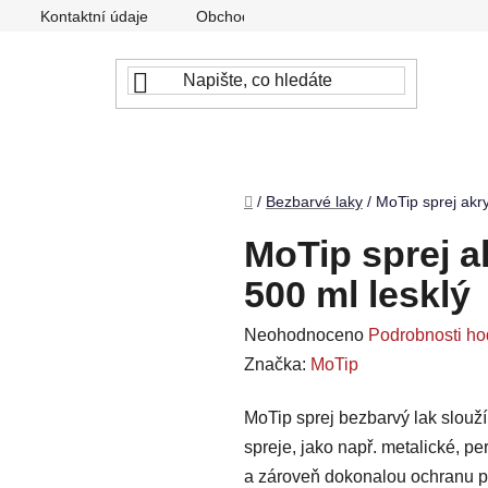
Kontaktní údaje
Obchodní podmínky
Podmínky ochr
Domů
/
Bezbarvé laky
/
MoTip sprej akry
MoTip sprej a
500 ml lesklý
Průměrné
Neohodnoceno
Podrobnosti ho
hodnocení
Značka:
MoTip
produktu
MoTip sprej bezbarvý lak slouží
je
spreje, jako např. metalické, pe
0,0
a zároveň dokonalou ochranu p
z