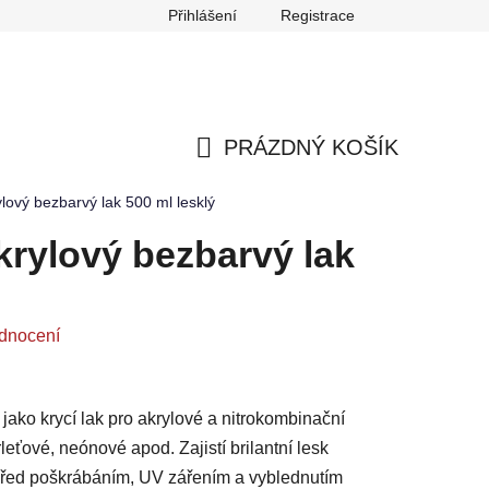
Přihlášení
Registrace
any osobních údajů
Reklamace
Odstoupení od smlouvy
PRÁZDNÝ KOŠÍK
NÁKUPNÍ
lový bezbarvý lak 500 ml lesklý
KOŠÍK
krylový bezbarvý lak
dnocení
 jako krycí lak pro akrylové a nitrokombinační
rleťové, neónové apod. Zajistí brilantní lesk
řed poškrábáním, UV zářením a vyblednutím