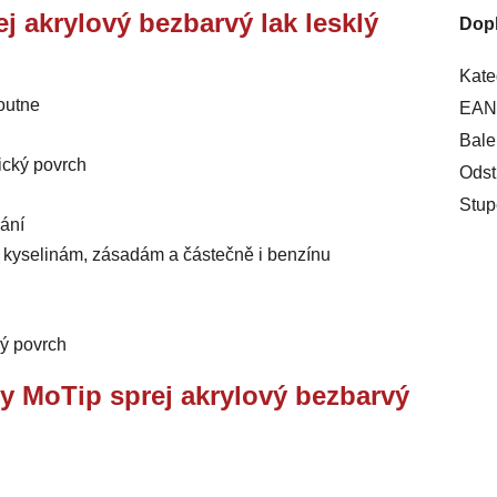
ej akrylový bezbarvý lak lesklý
Dop
Kate
loutne
EAN
Bale
tický povrch
Odst
Stup
ání
m kyselinám, zásadám a částečně i benzínu
ký povrch
ry MoTip sprej akrylový bezbarvý