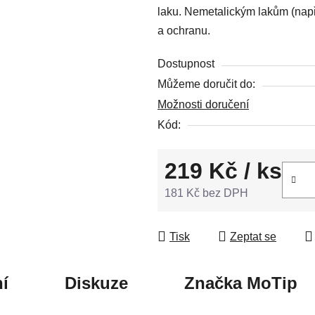
laku. Nemetalickým lakům (např.
5
a ochranu.
hvězdiček.
Dostupnost
Můžeme doručit do:
Možnosti doručení
Kód:
219 Kč
/ ks
181 Kč bez DPH
Měrná cena:
Tisk
Zeptat se
í
Diskuze
Značka
MoTip