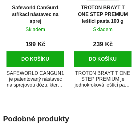
Safeworld CanGun1
TROTON BRAYT T
stříkací nástavec na
ONE STEP PREMIUM
sprej
leštící pasta 100 g
Skladem
Skladem
199 Kč
239 Kč
DO KOŠÍKU
DO KOŠÍKU
SAFEWORLD CANGUN1
TROTON BRAYT T ONE
je patentovaný nástavec
STEP PREMIUM je
na sprejovou dózu, který ji
jednokroková leštící pasta
promění na profesionální
nové generace s
stříkací...
obsahem vysoce
kvalitního...
Podobné produkty