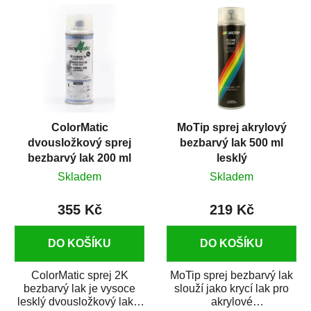
ColorMatic
MoTip sprej akrylový
dvousložkový sprej
bezbarvý lak 500 ml
bezbarvý lak 200 ml
lesklý
Skladem
Skladem
355 Kč
219 Kč
DO KOŠÍKU
DO KOŠÍKU
ColorMatic sprej 2K
MoTip sprej bezbarvý lak
bezbarvý lak je vysoce
slouží jako krycí lak pro
lesklý dvousložkový lak s
akrylové