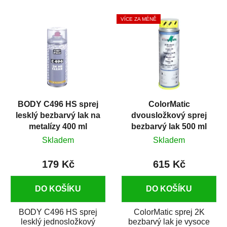
tužidlem v spreji. Je
a nitrokombinační spreje,
extrémně odolný...
jako např. metalické,...
VÍCE ZA MÉNĚ
BODY C496 HS sprej
ColorMatic
lesklý bezbarvý lak na
dvousložkový sprej
metalízy 400 ml
bezbarvý lak 500 ml
Skladem
Skladem
179 Kč
615 Kč
DO KOŠÍKU
DO KOŠÍKU
BODY C496 HS sprej
ColorMatic sprej 2K
lesklý jednosložkový
bezbarvý lak je vysoce