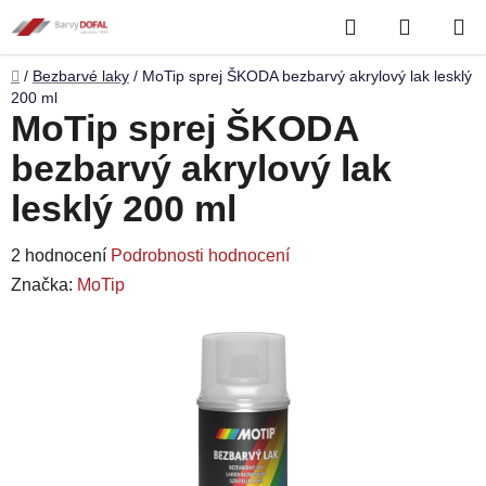
Přejít
Hledat
NÁKUP
na
obsah
KOŠÍK
Domů
/
Bezbarvé laky
/
MoTip sprej ŠKODA bezbarvý akrylový lak lesklý
200 ml
MoTip sprej ŠKODA
bezbarvý akrylový lak
lesklý 200 ml
Průměrné
2 hodnocení
Podrobnosti hodnocení
hodnocení
Značka:
MoTip
produktu
je
5,0
z
5
hvězdiček.