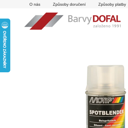
Přejít
O nás
Způsoby doručení
Způsoby platby
na
obsah