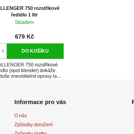
LLENGER 750 rozstřikové
ředidlo 1 litr
Skladem
679 Kč
DO KOŠÍKU
LLENGER 750 rozstřikové
idlo (spot blender) dokáže
uše zneviditelnit opravy laku
karosérie....
Informace pro vás
O nás
Způsoby doručení
Způsoby platby