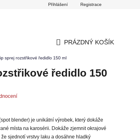
Přihlášení
Registrace
any osobních údajů
Reklamace
Odstoupení od smlouvy
PRÁZDNÝ KOŠÍK
NÁKUPNÍ
p sprej rozstřikové ředidlo 150 ml
KOŠÍK
ozstřikové ředidlo 150
dnocení
(spot blender) je unikátní výrobek, který dokáže
vané místa na karosérii. Dokáže zjemnit okrajové
 že sjednotí vrstvy laku a dosáhne hladký