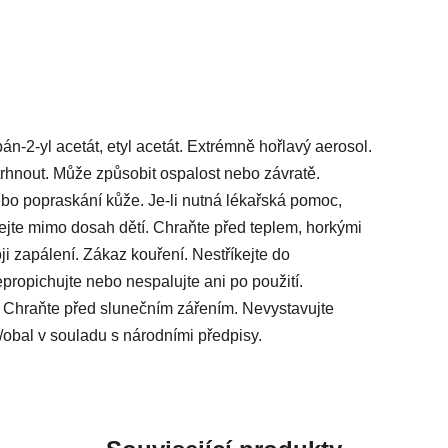
n-2-yl acetát, etyl acetát. Extrémně hořlavý aerosol.
trhnout. Může způsobit ospalost nebo závratě.
o popraskání kůže. Je-li nutná lékařská pomoc,
ejte mimo dosah dětí. Chraňte před teplem, horkými
ji zapálení. Zákaz kouření. Nestříkejte do
propichujte nebo nespalujte ani po použití.
 Chraňte před slunečním zářením. Nevystavujte
/obal v souladu s národními předpisy.