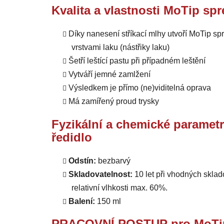
Kvalita a vlastnosti MoTip spr
Díky nanesení stříkací mlhy utvoří MoTip sp
vrstvami laku (nástřiky laku)
Šetří leštící pastu při případném leštění
Vytváří jemné zamlžení
Výsledkem je přímo (ne)viditelná oprava
Má zamířený proud trysky
Fyzikální a chemické parametr
ředidlo
Odstín:
bezbarvý
Skladovatelnost:
10 let při vhodných sklad
relativní vlhkosti max. 60%.
Balení:
150 ml
PRACOVNÍ POSTUP pro MoTip s