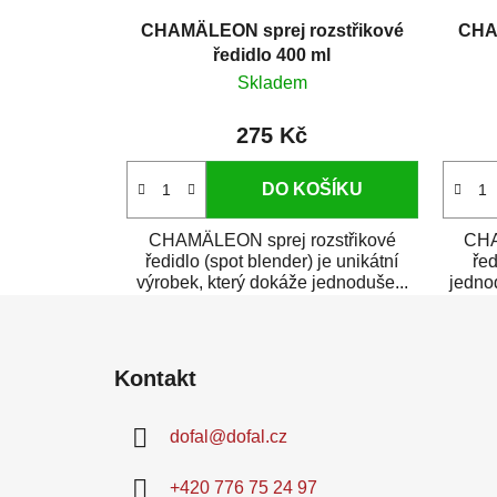
CHAMÄLEON sprej rozstřikové
CHA
ředidlo 400 ml
Skladem
275 Kč
DO KOŠÍKU
CHAMÄLEON sprej rozstřikové
CHA
ředidlo (spot blender) je unikátní
řed
výrobek, který dokáže jednoduše...
jednod
Z
á
Kontakt
p
a
dofal
@
dofal.cz
t
í
+420 776 75 24 97