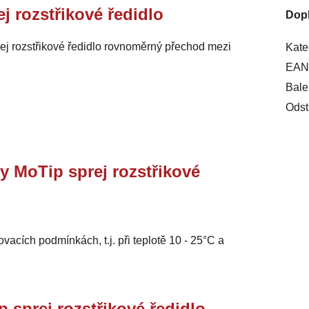
ej rozstřikové ředidlo
Dop
rej rozstřikové ředidlo rovnoměrný přechod mezi
Kate
EAN
Bale
Odst
y MoTip sprej rozstřikové
ovacích podmínkách, t.j. při teplotě 10 - 25°C a
prej rozstřikové ředidlo