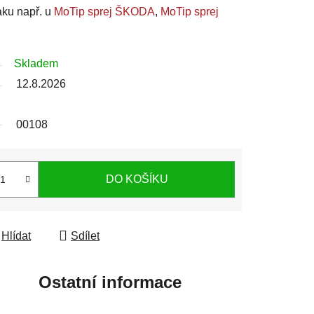
aku např. u
MoTip sprej ŠKODA
,
MoTip sprej
Skladem
12.8.2026
00108
DO KOŠÍKU
Hlídat
Sdílet
Ostatní informace