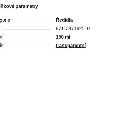
lňkové parametry
gorie
Ředidla
8711347182510
ní
150 ml
ín
transparentní