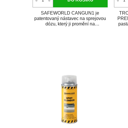
SAFEWORLD CANGUN1 je
TRO
patentovaný nástavec na sprejovou
PREM
dózu, který ji promění na
past
profesionální stříkací...