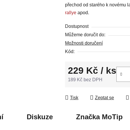
přechod od starého k novému l
5
rallye
apod.
hvězdiček.
Dostupnost
Můžeme doručit do:
Možnosti doručení
Kód:
229 Kč
/ ks
189 Kč bez DPH
Měrná cena:
Tisk
Zeptat se
í
Diskuze
Značka
MoTip