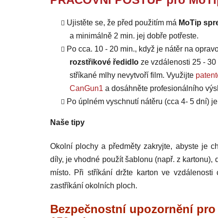
Ujistěte se, že před použitím má
MoTip spre
a minimálně 2 min. jej dobře potřeste.
Po cca. 10 - 20 min., když je nátěr na opra
rozstřikové ředidlo
ze vzdálenosti 25 - 30
stříkané mlhy nevytvoří film. Využijte
paten
CanGun1
a dosáhněte profesionálního výs
Po úplném vyschnutí nátěru (cca 4- 5 dní)
Naše tipy
Okolní plochy a předměty zakryjte, abyste je ch
díly, je vhodné použít šablonu (např. z kartonu),
místo. Při stříkání držte karton ve vzdálenos
zastříkání okolních ploch.
Bezpečnostní upozornění pro 