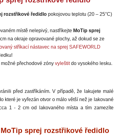
j rozstřikové ředidlo
pokojovou teplotu (20 – 25°C)
vovaném místě nelepivý, nastříkejte
MoTip sprej
 cm na okraje opravované plochy, až dokud se ze
tovaný stříkací nástavec na sprej SAFEWORLD
ledku!
 je možné přechodové zóny
vyleštit
do vysokého lesku.
ránili před zastříkáním. V případě, že lakujete malé
 do které je vyřezán otvor o málo větší než je lakované
ti cca 1 - 2 cm od lakovaného místa a tím zamezíte
MoTip sprej rozstřikové ředidlo