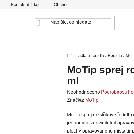
Kontaktní údaje
Obchodní podmínky
Podmínky ochr
Domů
/
Tužidla a ředidla
/
Ředidla
/
MoTi
MoTip sprej r
ml
Průměrné
Neohodnoceno
Podrobnosti ho
hodnocení
Značka:
MoTip
produktu
MoTip sprej rozstřikové ředidlo 
je
jednoduše zneviditelnit opravo
0,0
plochy opravovaného místa tím,
z