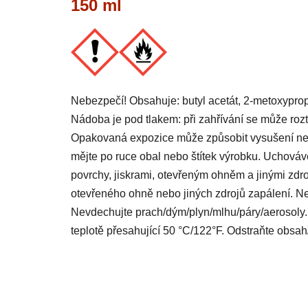
150 ml
Nebezpečí! Obsahuje: butyl acetát, 2-metoxypropá
Nádoba je pod tlakem: při zahřívání se může roz
Opakovaná expozice může způsobit vysušení neb
mějte po ruce obal nebo štítek výrobku. Uchováv
povrchy, jiskrami, otevřeným ohněm a jinými zdro
otevřeného ohně nebo jiných zdrojů zapálení. Ne
Nevdechujte prach/dým/plyn/mlhu/páry/aerosoly.
teplotě přesahující 50 °C/122°F. Odstraňte obsah