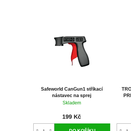
Safeworld CanGun1 stříkací
TRO
nástavec na sprej
PRE
Skladem
199 Kč
DO KOŠÍKU