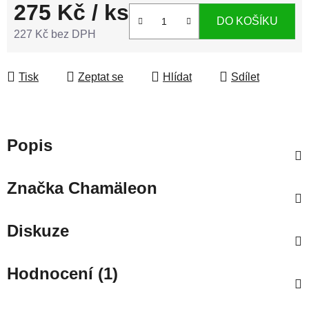
275 Kč
/ ks
DO KOŠÍKU
227 Kč bez DPH
Měrná cena:
Tisk
Zeptat se
Hlídat
Sdílet
Popis
Značka
Chamäleon
Diskuze
Hodnocení (1)