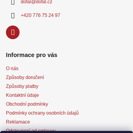
dofal
@
dofal.cz
t
í
+420 776 75 24 97
Informace pro vás
O nás
Způsoby doručení
Způsoby platby
Kontaktní údaje
Obchodní podmínky
Podmínky ochrany osobních údajů
Reklamace
Odstoupení od smlouvy