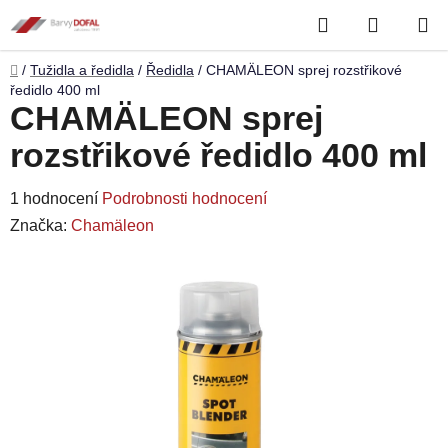
Přejít
Hledat
NÁKUP
na
obsah
KOŠÍK
Domů
/
Tužidla a ředidla
/
Ředidla
/
CHAMÄLEON sprej rozstřikové
ředidlo 400 ml
CHAMÄLEON sprej
rozstřikové ředidlo 400 ml
Průměrné
1 hodnocení
Podrobnosti hodnocení
hodnocení
Značka:
Chamäleon
produktu
je
5,0
z
5
hvězdiček.