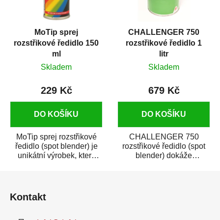
MoTip sprej
CHALLENGER 750
rozstřikové ředidlo 150
rozstřikové ředidlo 1
ml
litr
Skladem
Skladem
229 Kč
679 Kč
DO KOŠÍKU
DO KOŠÍKU
MoTip sprej rozstřikové
CHALLENGER 750
ředidlo (spot blender) je
rozstřikové ředidlo (spot
unikátní výrobek, který
blender) dokáže
dokáže jednoduše
jednoduše zneviditelnit
Z
zneviditelnit...
opravy laku karosérie....
á
Kontakt
p
a