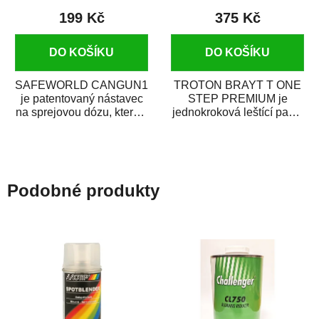
199 Kč
375 Kč
DO KOŠÍKU
DO KOŠÍKU
SAFEWORLD CANGUN1
TROTON BRAYT T ONE
je patentovaný nástavec
STEP PREMIUM je
na sprejovou dózu, který ji
jednokroková leštící pasta
promění na profesionální
nové generace s
stříkací...
obsahem vysoce
kvalitního...
Podobné produkty