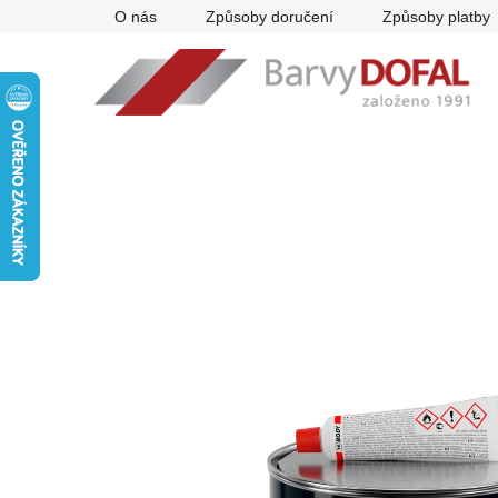
Přejít
O nás
Způsoby doručení
Způsoby platby
na
obsah