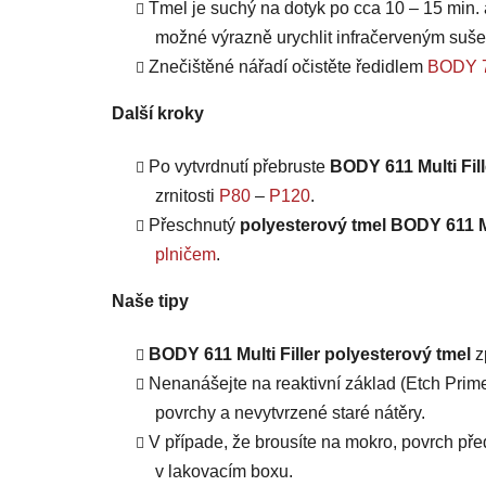
Tmel je suchý na dotyk po cca 10 – 15 min. 
možné výrazně urychlit infračerveným suš
Znečištěné nářadí očistěte ředidlem
BODY 7
Další kroky
Po vytvrdnutí přebruste
BODY 611 Multi Fil
zrnitosti
P80
–
P120
.
Přeschnutý
polyesterový tmel BODY 611 Mu
plničem
.
Naše tipy
BODY 611 Multi Filler polyesterový tmel
z
Nenanášejte na reaktivní základ (Etch Prime
povrchy a nevytvrzené staré nátěry.
V případe, že brousíte na mokro, povrch př
v lakovacím boxu.