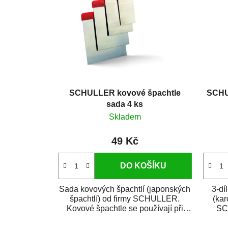
SCHULLER kovové špachtle
SCHU
sada 4 ks
Skladem
49 Kč
DO KOŠÍKU
Sada kovových špachtlí (japonských
3-dí
špachtlí) od firmy SCHULLER.
(kar
Kovové špachtle se používají při
SC
drobném i...