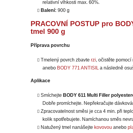
relativní vlhkosti max. 60%.
Balení:
900 g
PRACOVNÍ POSTUP pro BODY 61
tmel 900 g
Příprava povrchu
Tmelený povrch zbavte
rzi
, očistěte pomo
anebo
BODY 771 ANTISIL
a následně osuš
Aplikace
Smíchejte
BODY 611 Multi Filler polyeste
Dobře promíchejte. Nepřekračujte dávkován
Zpracovatelnost směsi je cca 4 min. při teplo
kolik spotřebujete. Namíchanou směs nevra
Natužený tmel nanášejte
kovovou
anebo
pl