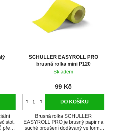
lý
SCHULLER EASYROLL PRO
brusná rolka mini P120
Skladem
99 Kč
DO KOŠÍKU
iální
Brusná rolka SCHULLER
čistot,
EASYROLL PRO je brusný papír na
ů před
suché broušení dodávaný ve formě
praktické rolky. Je...