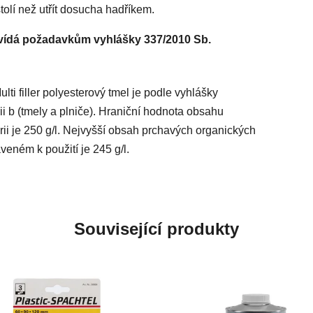
tolí než utřít dosucha hadříkem.
ovídá požadavkům vyhlášky 337/2010 Sb.
ti filler polyesterový tmel je podle vyhlášky
i b (tmely a plniče). Hraniční hodnota obsahu
ii je 250 g/l. Nejvyšší obsah prchavých organických
eném k použití je 245 g/l.
Související produkty