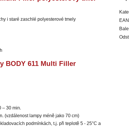
Kate
y i staré zaschlé polyesterové tmely
EAN
Bale
Odst
ch
y BODY 611 Multi Filler
 – 30 min.
n. (vzdálenost lampy méně jako 70 cm)
ladovacích podmínkách, t.j. při teplotě 5 - 25°C a