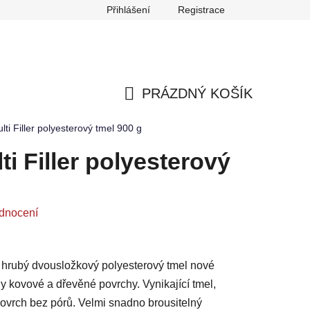
Přihlášení
Registrace
any osobních údajů
Reklamace
Odstoupení od smlouvy
PRÁZDNÝ KOŠÍK
NÁKUPNÍ
i Filler polyesterový tmel 900 g
KOŠÍK
i Filler polyesterový
dnocení
ě hrubý dvousložkový polyesterový tmel nové
 kovové a dřevěné povrchy. Vynikající tmel,
povrch bez pórů. Velmi snadno brousitelný