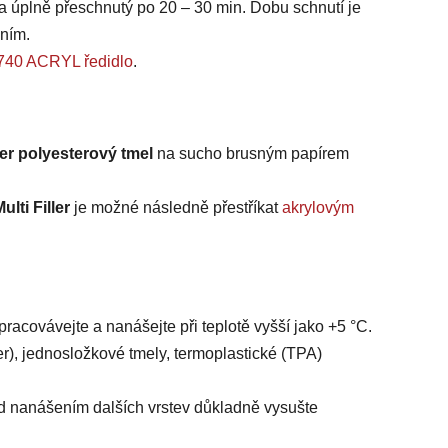
a úplně přeschnutý po 20 – 30 min. Dobu schnutí je
ením.
40 ACRYL ředidlo
.
ler polyesterový tmel
na sucho brusným papírem
lti Filler
je možné následně přestříkat
akrylovým
pracovávejte a nanášejte při teplotě vyšší jako +5 °C.
r), jednosložkové tmely, termoplastické (TPA)
ed nanášením dalších vrstev důkladně vysušte