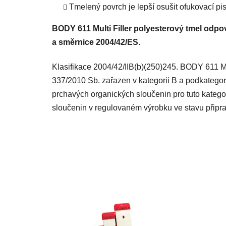
Tmelený povrch je lepší osušit ofukovací pis
BODY 611 Multi Filler polyesterový tmel odp
a směrnice 2004/42/ES.
Klasifikace 2004/42/IIB(b)(250)245. BODY 611 Mul
337/2010 Sb. zařazen v kategorii B a podkategori
prchavých organických sloučenin pro tuto kategor
sloučenin v regulovaném výrobku ve stavu připrav