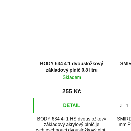
BODY 634 4:1 dvousložkový
SMIR
základový plnič 0,8 litru
Skladem
255 Kč
DETAIL
BODY 634 4+1 HS dvousložkový
SMIRD
základový akrylový plnič je
mm P8
rychleschnoucí dvousložkový plnič