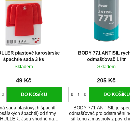
LLER plastové karosárske
BODY 771 ANTISIL rych
špachtle sada 3 ks
odmašťovač 1 litr
Skladem
Skladem
49 Kč
205 Kč
DO KOŠÍKU
DO KOŠÍKU
lná sada plastových špachtlí
BODY 771 ANTISIL je spec
osářských špachtlí) od firmy
odmašťovač pro odstranění ne
HULLER. Jsou vhodné na
silikónu a mastnoty z povrch
drobné...
jejich...