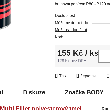
brusným papírem P80 - P120 n
5
hvězdiček.
Dostupnost
Můžeme doručit do:
Možnosti doručení
Kód:
155 Kč
/ ks
128 Kč bez DPH
Měrná cena:
Tisk
Zeptat se
í
Diskuze
Značka
BODY
Multi Filler polyesterový tmel
Dop