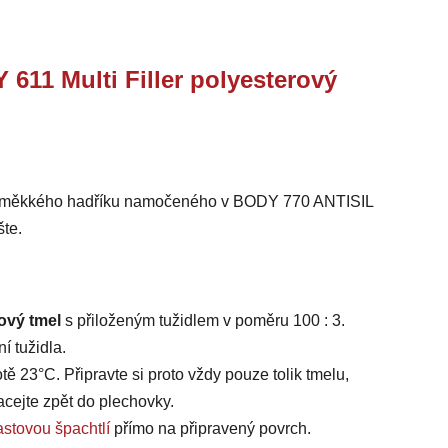
1 Multi Filler polyesterový
cí měkkého hadříku namočeného v BODY 770 ANTISIL
te.
rový tmel
s přiloženým tužidlem v poměru 100 : 3.
í tužidla.
tě 23°C. Připravte si proto vždy pouze tolik tmelu,
cejte zpět do plechovky.
astovou špachtlí
přímo na připravený povrch.