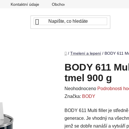
Kontaktní údaje
Obchodní podmínky
Podmínky ochr
Domů
/
Tmelení a lepení
/
BODY 611 Mult
BODY 611 Mult
tmel 900 g
Průměrné
Neohodnoceno
Podrobnosti ho
hodnocení
Značka:
BODY
produktu
BODY 611 Multi filler je středn
je
generace. Je vhodný na všechny
0,0
jenž se dobře nanáší a vytváří 
z