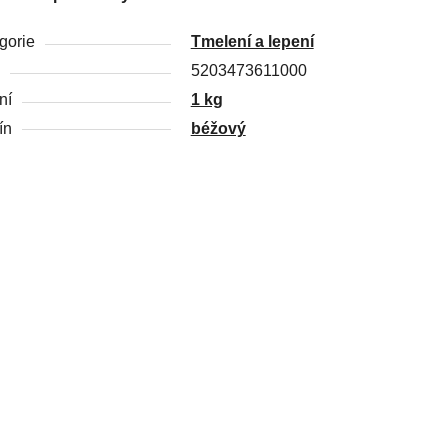
gorie
Tmelení a lepení
5203473611000
ní
1 kg
ín
béžový