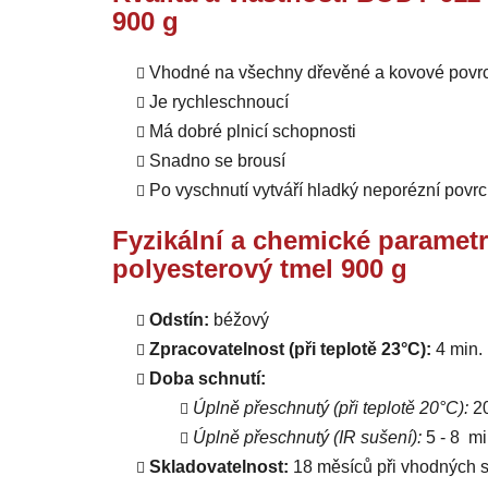
900 g
Vhodné na všechny dřevěné a kovové povrch
Je rychleschnoucí
Má dobré plnicí schopnosti
Snadno se brousí
Po vyschnutí vytváří hladký neporézní povr
Fyzikální a chemické parametr
polyesterový tmel 900 g
Odstín:
béžový
Zpracovatelnost (při teplotě 23°C):
4 min.
Doba schnutí:
Úplně přeschnutý (při teplotě 20°C):
20
Úplně přeschnutý (IR sušení):
5 - 8 mi
Skladovatelnost:
18 měsíců při vhodných sk