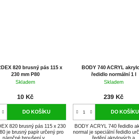
DEX 820 brusný pás 115 x
BODY 740 ACRYL akryl
230 mm P80
ředidlo normální 1 l
Skladem
Skladem
10 Kč
239 Kč
DO KOŠÍKU
DO KOŠÍKU
EX 820 brusný pás 115 x 230
BODY ACRYL 740 ředidlo ak
0 je brusný papír určený pro
normal je speciální ředidlo ur
náročné broušení v...
ředění akrylových a