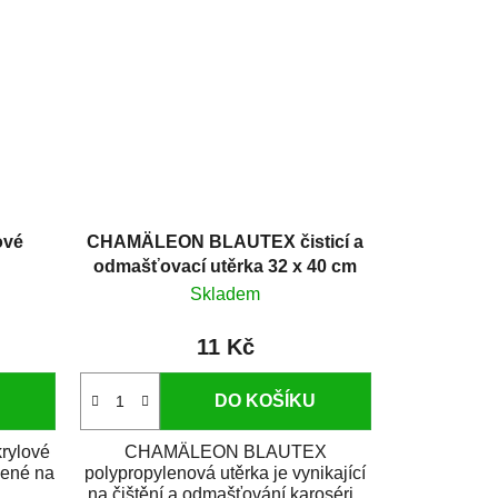
ové
CHAMÄLEON BLAUTEX čisticí a
odmašťovací utěrka 32 x 40 cm
Skladem
11 Kč
DO KOŠÍKU
rylové
CHAMÄLEON BLAUTEX
čené na
polypropylenová utěrka je vynikající
na čištění a odmašťování karosérie