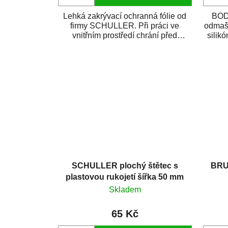
Lehká zakrývací ochranná fólie od
BODY
firmy SCHULLER. Při práci ve
odmašť
vnitřním prostředí chrání před
silik
zastříkáním...
SCHULLER plochý štětec s
BRU
plastovou rukojetí šířka 50 mm
Skladem
65 Kč