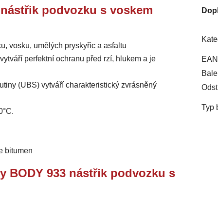
3 nástřik podvozku s voskem
Dop
Kate
u, vosku, umělých pryskyřic a asfaltu
vytváří perfektní ochranu před rzí, hlukem a je
EAN
Bale
dutiny (UBS) vytváří charakteristický zvrásněný
Odst
Typ 
0°C.
e bitumen
ry BODY 933 nástřik podvozku s