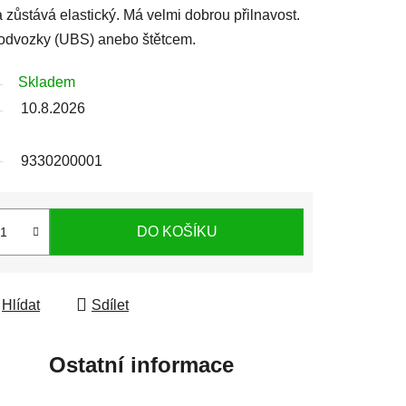
 zůstává elastický. Má velmi dobrou přilnavost.
 podvozky (UBS) anebo štětcem.
Skladem
10.8.2026
9330200001
DO KOŠÍKU
Hlídat
Sdílet
Ostatní informace