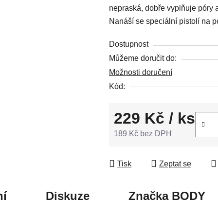
nepraská, dobře vyplňuje póry a
5
Nanáší se speciální pistolí na
hvězdiček.
Dostupnost
Můžeme doručit do:
Možnosti doručení
Kód:
229 Kč
/ ks
189 Kč bez DPH
Měrná cena:
Tisk
Zeptat se
í
Diskuze
Značka
BODY