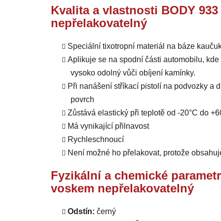
Kvalita a vlastnosti BODY 93
nepřelakovatelný
Speciální tixotropní materiál na báze kaučuk
Aplikuje se na spodní části automobilu, kde 
vysoko odolný vůči obíjení kamínky.
Při nanášení stříkací pistolí na podvozky a 
povrch
Zůstává elastický při teplotě od -20°C do +6
Má vynikající přilnavost
Rychleschnoucí
Není možné ho přelakovat, protože obsahuj
Fyzikální a chemické paramet
voskem nepřelakovatelný
Odstín:
černý