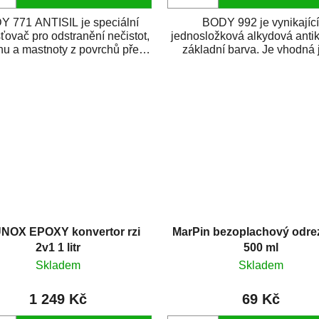
 771 ANTISIL je speciální
BODY 992 je vynikajíc
ovač pro odstranění nečistot,
jednosložková alkydová anti
ónu a mastnoty z povrchů před
základní barva. Je vhodná 
jejich...
základní nátěr...
NOX EPOXY konvertor rzi
MarPin bezoplachový odre
2v1 1 litr
500 ml
Skladem
Skladem
1 249 Kč
69 Kč