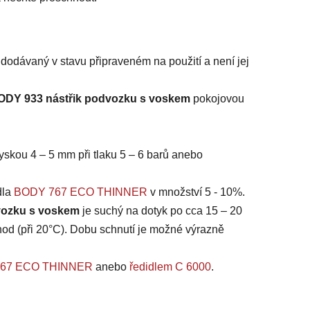
 dodávaný v stavu připraveném na použití a není jej
ODY 933 nástřik podvozku s voskem
pokojovou
ryskou 4 – 5 mm při tlaku 5 – 6 barů anebo
dla
BODY 767 ECO THINNER
v množství 5 - 10%.
vozku s voskem
je suchý na dotyk po cca 15 – 20
 hod (při 20°C). Dobu schnutí je možné výrazně
 767 ECO THINNER
anebo
ředidlem C 6000
.