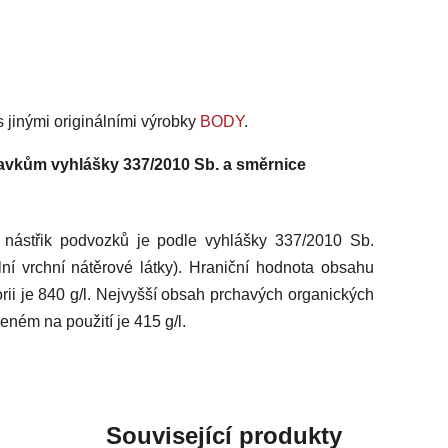
 jinými originálními výrobky
BODY
.
vkům vyhlášky 337/2010 Sb. a směrnice
 nástřik podvozků je podle vyhlášky 337/2010 Sb.
lní vrchní nátěrové látky). Hraniční hodnota obsahu
rii je 840 g/l. Nejvyšší obsah prchavých organických
ném na použití je 415 g/l.
Související produkty