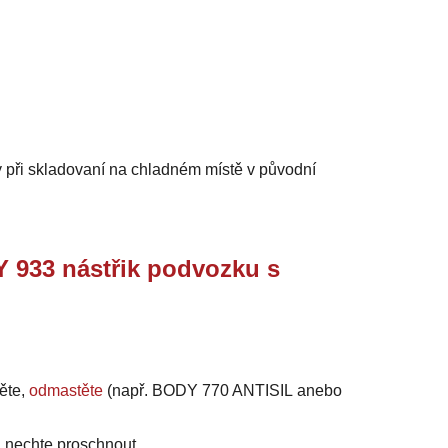
 při skladovaní na chladném místě v původní
933 nástřik podvozku s
těte,
odmastěte
(např. BODY 770 ANTISIL anebo
a nechte proschnout.