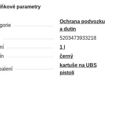
lňkové parametry
Ochrana podvozku
gorie
a dutin
5203473933218
ní
1 l
ín
černý
kartuše na UBS
balení
pistoli