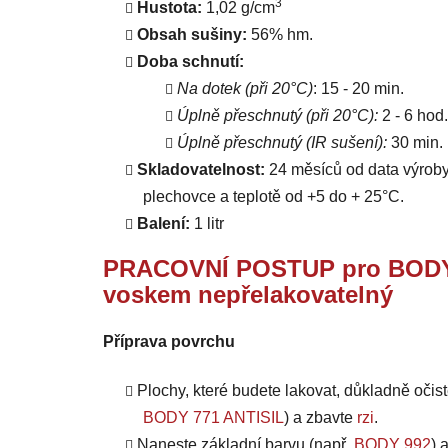
3
Hustota:
1,02 g/cm
Obsah sušiny:
56% hm.
Doba schnutí:
Na dotek (při 20°C)
: 15 - 20 min.
Úplně přeschnutý (při 20°C):
2 - 6 hod.
Úplně přeschnutý (IR sušení):
30 min.
Skladovatelnost:
24 měsíců od data výroby
plechovce a teplotě od +5 do + 25°C.
Balení:
1 litr
PRACOVNÍ POSTUP pro BODY 
voskem nepřelakovatelný
Příprava povrchu
Plochy, které budete lakovat, důkladně očis
BODY 771 ANTISIL
) a zbavte
rzi
.
Naneste základní barvu (např.
BODY 992
) 