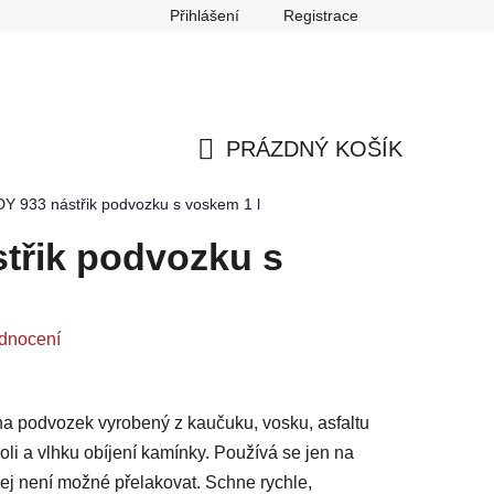
Přihlášení
Registrace
any osobních údajů
Reklamace
Odstoupení od smlouvy
PRÁZDNÝ KOŠÍK
NÁKUPNÍ
Y 933 nástřik podvozku s voskem 1 l
KOŠÍK
třik podvozku s
dnocení
 na podvozek vyrobený z kaučuku, vosku, asfaltu
oli a vlhku obíjení kamínky. Používá se jen na
 jej není možné přelakovat. Schne rychle,