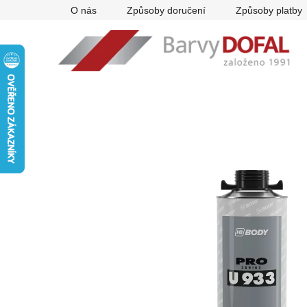
Přejít
O nás
Způsoby doručení
Způsoby platby
na
obsah