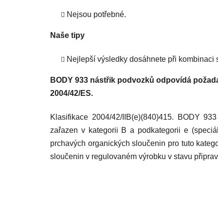
Nejsou potřebné.
Naše tipy
Nejlepší výsledky dosáhnete při kombinaci s
BODY 933 nástřik podvozků odpovídá požada
2004/42/ES.
Klasifikace 2004/42/IIB(e)(840)415. BODY 933
zařazen v kategorii B a podkategorii e (speciá
prchavých organických sloučenin pro tuto katego
sloučenin v regulovaném výrobku v stavu připrave