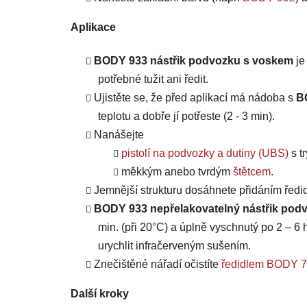
Aplikace
BODY 933 nástřik podvozku s voskem
je
potřebné tužit ani ředit.
Ujistěte se, že před aplikací má nádoba s
B
teplotu a dobře jí potřeste (2 - 3 min).
Nanášejte
pistolí na podvozky a dutiny (UBS)
s t
měkkým anebo tvrdým
štětcem
.
Jemnější strukturu dosáhnete přidáním ředi
BODY 933 nepřelakovatelný nástřik pod
min. (při 20°C) a úplně vyschnutý po 2 – 6
urychlit infračerveným sušením.
Znečištěné nářadí očistíte
ředidlem BODY
Další kroky