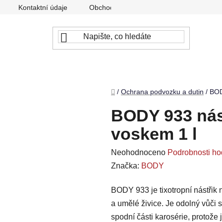
Kontaktní údaje
Obchodní podmínky
Podmínky ochr
Domů
/
Ochrana podvozku a dutin
/
BOD
BODY 933 nás
voskem 1 l
Průměrné
Neohodnoceno
Podrobnosti ho
hodnocení
Značka:
BODY
produktu
BODY 933 je tixotropní nástřik
je
a umělé živice. Je odolný vůči s
0,0
spodní části karosérie, protože
z