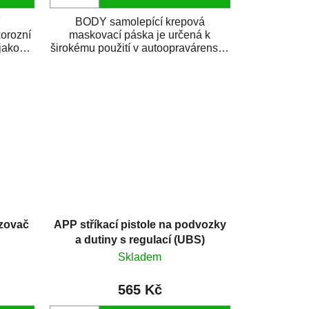
í
BODY samolepící krepová
korozní
maskovací páska je určená k
jako
širokému použití v autoopravárenství
i v domácí dílně....
zovač
APP stříkací pistole na podvozky
a dutiny s regulací (UBS)
Skladem
565 Kč