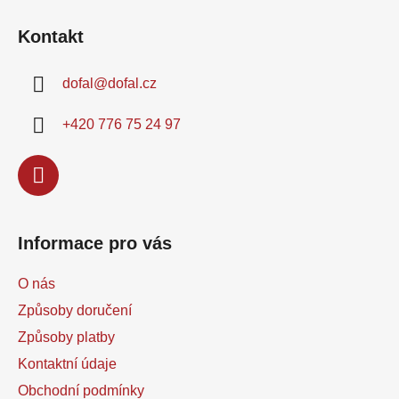
á
Kontakt
p
a
dofal
@
dofal.cz
t
í
+420 776 75 24 97
Informace pro vás
O nás
Způsoby doručení
Způsoby platby
Kontaktní údaje
Obchodní podmínky