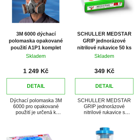
3M 6000 dýchací
SCHULLER MEDSTAR
polomaska opakované
GRIP jednorázové
použití A1P1 komplet
nitrilové rukavice 50 ks
Skladem
Skladem
1 249 Kč
349 Kč
DETAIL
DETAIL
Dýchací polomaska 3M
SCHULLER MEDSTAR
6000 pro opakované
GRIP jednorázové
použití je určená k
nitrilové rukavice s
ochraně dýchání ve
diamantovou strukturou
stavebnictví, natěračství
jsou vynikající při práci s...
a...