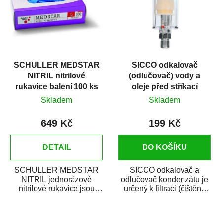
SCHULLER MEDSTAR
SICCO odkalovač
NITRIL nitrilové
(odlučovač) vody a
rukavice balení 100 ks
oleje před stříkací
pistoli
Skladem
Skladem
649 Kč
199 Kč
DETAIL
DO KOŠÍKU
SCHULLER MEDSTAR
SICCO odkalovač a
NITRIL jednorázové
odlučovač kondenzátu je
nitrilové rukavice jsou
určený k filtraci (čištění)
vynikající při práci s
stlačeného vzduchu od
autolaky, barvami,...
vody,...