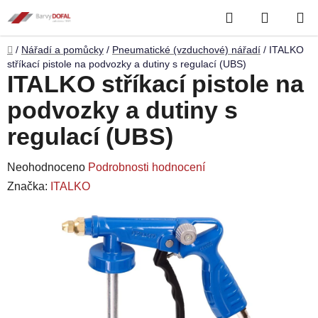
Přejít
Hledat
NÁKUP
na
obsah
KOŠÍK
Domů
/
Nářadí a pomůcky
/
Pneumatické (vzduchové) nářadí
/
ITALKO
stříkací pistole na podvozky a dutiny s regulací (UBS)
ITALKO stříkací pistole na
podvozky a dutiny s
regulací (UBS)
Průměrné
Neohodnoceno
Podrobnosti hodnocení
hodnocení
Značka:
ITALKO
produktu
je
0,0
z
5
hvězdiček.