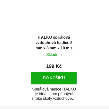
ITALKO spirálová
vzduchová hadice 5
mm x 8 mm x 10 m s
rychlospojkami
Skladem
199 Kč
DO KOŠÍKU
Spirálová hadice ITALKO
je ideální pro připojení
široké škály vzduchového
nářadí ke kompresoru
Z
jako např....