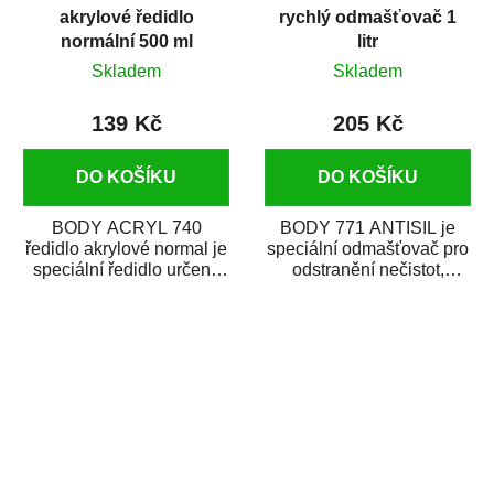
akrylové ředidlo
rychlý odmašťovač 1
normální 500 ml
litr
Skladem
Skladem
139 Kč
205 Kč
DO KOŠÍKU
DO KOŠÍKU
BODY ACRYL 740
BODY 771 ANTISIL je
ředidlo akrylové normal je
speciální odmašťovač pro
speciální ředidlo určené
odstranění nečistot,
na ředění akrylových a
silikónu a mastnoty z
polyuretanových...
povrchů před jejich...