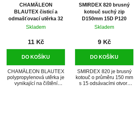
CHAMÄLEON
SMIRDEX 820 brusný
BLAUTEX čisticí a
kotouč suchý zip
odmašťovací utěrka 32
D150mm 15D P120
x 40 cm
Skladem
Skladem
11 Kč
9 Kč
DO KOŠÍKU
DO KOŠÍKU
CHAMÄLEON BLAUTEX
SMIRDEX 820 je brusný
polypropylenová utěrka je
kotouč o průměru 150 mm
vynikající na čištění
s 15 odsávacími otvory
a odmašťování karosérie
zrnitosti P120 určený pro
auta. Rychle...
náročné...