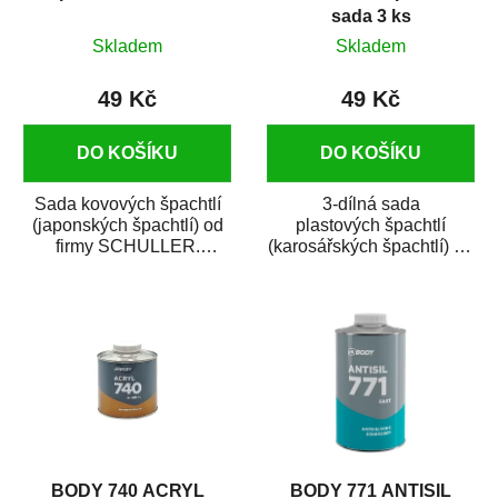
sada 3 ks
Skladem
Skladem
49 Kč
49 Kč
DO KOŠÍKU
DO KOŠÍKU
Sada kovových špachtlí
3-dílná sada
(japonských špachtlí) od
plastových špachtlí
firmy SCHULLER.
(karosářských špachtlí) od
Kovové špachtle se
firmy SCHULLER. Jsou
používají při drobném i...
vhodné na drobné...
BODY 740 ACRYL
BODY 771 ANTISIL