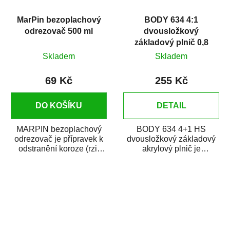
MarPin bezoplachový
BODY 634 4:1
odrezovač 500 ml
dvousložkový
základový plnič 0,8
litru
Skladem
Skladem
69 Kč
255 Kč
DO KOŠÍKU
DETAIL
MARPIN bezoplachový
BODY 634 4+1 HS
odrezovač je přípravek k
dvousložkový základový
odstranění koroze (rzi)
akrylový plnič je
z kovových předmětů.
rychleschnoucí
Odrezovač po...
dvousložkový plnič na
bodové opravy...