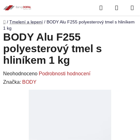
Přejít
Hledat
NÁKUP
na
obsah
KOŠÍK
Domů
/
Tmelení a lepení
/
BODY Alu F255 polyesterový tmel s hliníkem
1 kg
BODY Alu F255
polyesterový tmel s
hliníkem 1 kg
Průměrné
Neohodnoceno
Podrobnosti hodnocení
hodnocení
Značka:
BODY
produktu
je
0,0
z
5
hvězdiček.