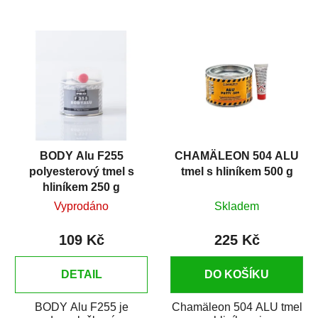
BODY Alu F255
CHAMÄLEON 504 ALU
polyesterový tmel s
tmel s hliníkem 500 g
hliníkem 250 g
Vyprodáno
Skladem
109 Kč
225 Kč
DETAIL
DO KOŠÍKU
BODY Alu F255 je
Chamäleon 504 ALU tmel