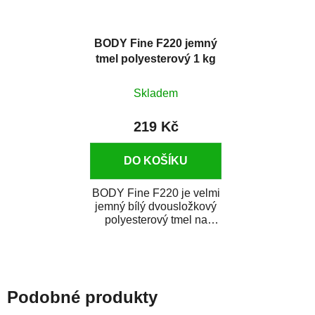
BODY Fine F220 jemný
tmel polyesterový 1 kg
Skladem
219 Kč
DO KOŠÍKU
BODY Fine F220 je velmi
jemný bílý dvousložkový
polyesterový tmel na
tmelení malých nerovností
na kovových...
Podobné produkty