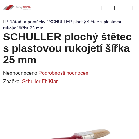
Přejít
Hledat
NÁKUP
na
obsah
KOŠÍK
Domů
/
Nářadí a pomůcky
/
SCHULLER plochý štětec s plastovou
rukojetí šířka 25 mm
SCHULLER plochý štětec
s plastovou rukojetí šířka
25 mm
Průměrné
Neohodnoceno
Podrobnosti hodnocení
hodnocení
Značka:
Schuller Eh'Klar
produktu
je
0,0
z
5
hvězdiček.