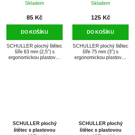
Skladem
Skladem
85 Kč
125 Kč
DO KOŠÍKU
DO KOŠÍKU
SCHULLER plochý štětec
SCHULLER plochý štětec
šíře 63 mm (2,5") s
šíře 75 mm (3") s
ergonomickou plastovou
ergonomickou plastovou
rukojetí je vhodný na
rukojetí je vhodný na
nanášení...
nanášení syntetických...
SCHULLER plochý
SCHULLER plochý
štětec s plastovou
štětec s plastovou