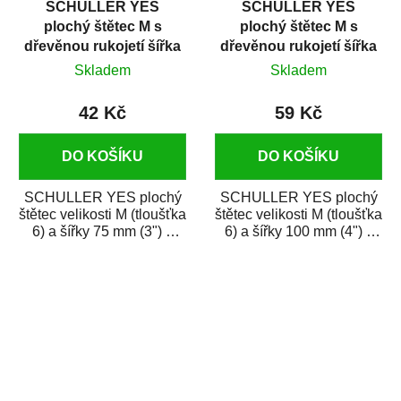
SCHULLER YES
SCHULLER YES
plochý štětec M s
plochý štětec M s
dřevěnou rukojetí šířka
dřevěnou rukojetí šířka
75 mm
100 mm
Skladem
Skladem
42 Kč
59 Kč
DO KOŠÍKU
DO KOŠÍKU
SCHULLER YES plochý
SCHULLER YES plochý
štětec velikosti M (tloušťka
štětec velikosti M (tloušťka
6) a šířky 75 mm (3") s
6) a šířky 100 mm (4") s
ergonomickou dřevěnou
ergonomickou dřevěnou
rukojetí. Je...
rukojetí....