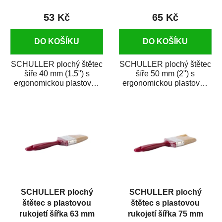
53 Kč
65 Kč
DO KOŠÍKU
DO KOŠÍKU
SCHULLER plochý štětec
SCHULLER plochý štětec
šíře 40 mm (1,5") s
šíře 50 mm (2") s
ergonomickou plastovou
ergonomickou plastovou
rukojetí je vhodný na
rukojetí je vhodný na
nanášení...
nanášení syntetických...
SCHULLER plochý
SCHULLER plochý
štětec s plastovou
štětec s plastovou
rukojetí šířka 63 mm
rukojetí šířka 75 mm