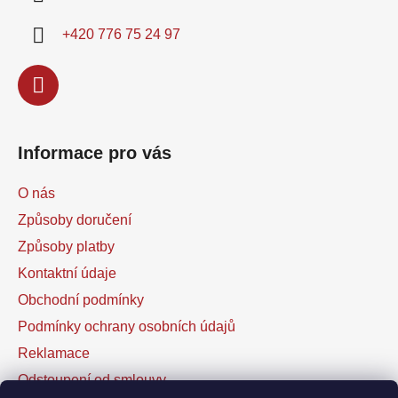
t
í
+420 776 75 24 97
Informace pro vás
O nás
Způsoby doručení
Způsoby platby
Kontaktní údaje
Obchodní podmínky
Podmínky ochrany osobních údajů
Reklamace
Odstoupení od smlouvy