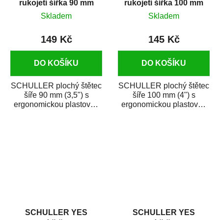
rukojetí šířka 90 mm
rukojetí šířka 100 mm
Skladem
Skladem
149 Kč
145 Kč
DO KOŠÍKU
DO KOŠÍKU
SCHULLER plochý štětec
SCHULLER plochý štětec
šíře 90 mm (3,5") s
šíře 100 mm (4") s
ergonomickou plastovou
ergonomickou plastovou
rukojetí je vhodný na
rukojetí je vhodný na
nanášení...
nanášení...
SCHULLER YES
SCHULLER YES