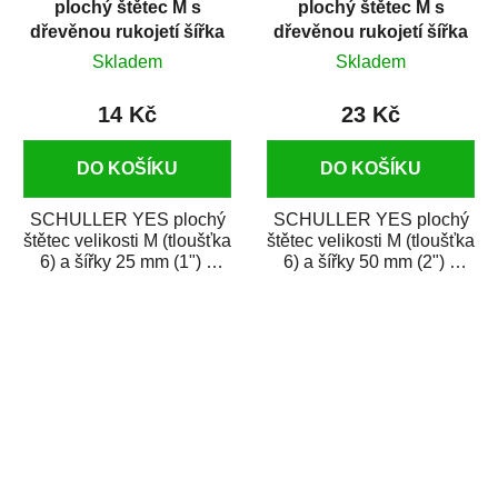
plochý štětec M s
plochý štětec M s
dřevěnou rukojetí šířka
dřevěnou rukojetí šířka
25 mm
50 mm
Skladem
Skladem
14 Kč
23 Kč
DO KOŠÍKU
DO KOŠÍKU
SCHULLER YES plochý
SCHULLER YES plochý
štětec velikosti M (tloušťka
štětec velikosti M (tloušťka
6) a šířky 25 mm (1") s
6) a šířky 50 mm (2") s
ergonomickou dřevěnou
ergonomickou dřevěnou
rukojetí. Je...
rukojetí. Je...