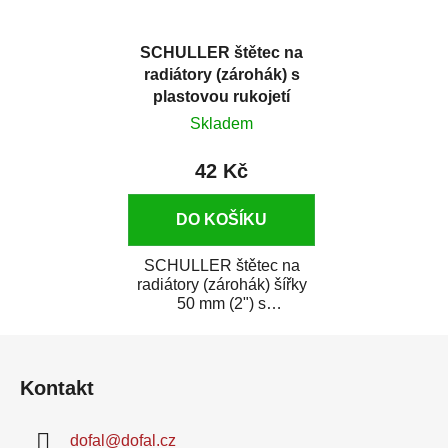
SCHULLER štětec na
radiátory (zárohák) s
plastovou rukojetí
šířka 50 mm
Skladem
42 Kč
DO KOŠÍKU
SCHULLER štětec na
radiátory (zárohák) šířky
50 mm (2") s
ergonomickou plastovou
Z
rukojetí je osazený
směsí...
á
Kontakt
p
a
dofal
@
dofal.cz