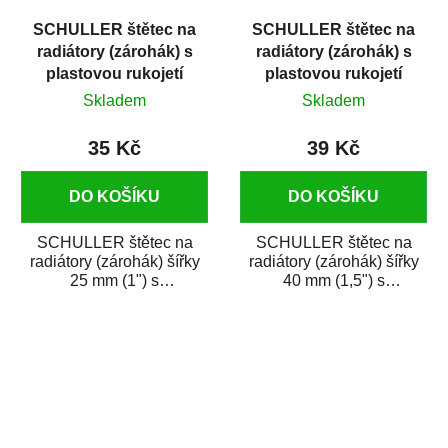
SCHULLER štětec na
SCHULLER štětec na
radiátory (zárohák) s
radiátory (zárohák) s
plastovou rukojetí
plastovou rukojetí
šířka 25 mm
šířka 40 mm
Skladem
Skladem
35 Kč
39 Kč
DO KOŠÍKU
DO KOŠÍKU
SCHULLER štětec na
SCHULLER štětec na
radiátory (zárohák) šířky
radiátory (zárohák) šířky
25 mm (1") s
40 mm (1,5") s
ergonomickou plastovou
ergonomickou plastovou
rukojetí je osazený
rukojetí je osazený...
směsí...