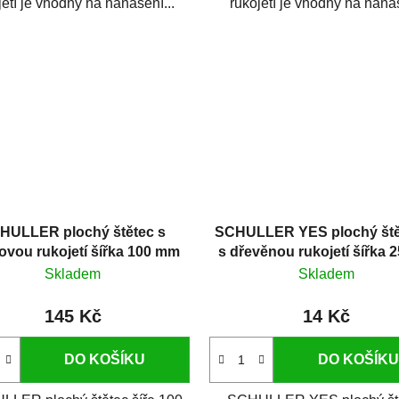
jetí je vhodný na nanášení...
rukojetí je vhodný na naná
syntetických...
HULLER plochý štětec s
SCHULLER YES plochý ště
tovou rukojetí šířka 100 mm
s dřevěnou rukojetí šířka
Skladem
Skladem
145 Kč
14 Kč
DO KOŠÍKU
DO KOŠÍKU