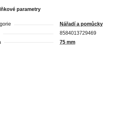
lňkové parametry
gorie
Nářadí a pomůcky
8584013729469
a
75 mm