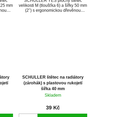
ětec
SCHULLER YES plochý štětec
ky 25 mm
velikosti M (tloušťka 6) a šířky 50 mm
ěnou
(2") s ergonomickou dřevěnou
rukojetí. Je...
átory
SCHULLER štětec na radiátory
ojetí
(zárohák) s plastovou rukojetí
šířka 40 mm
Skladem
39 Kč