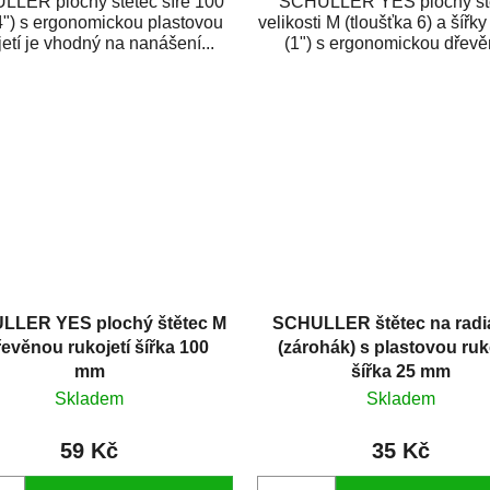
LER plochý štětec šíře 100
SCHULLER YES plochý št
") s ergonomickou plastovou
velikosti M (tloušťka 6) a šíř
jetí je vhodný na nanášení...
(1") s ergonomickou dřev
rukojetí. Je...
LLER YES plochý štětec M
SCHULLER štětec na radi
řevěnou rukojetí šířka 100
(zárohák) s plastovou ruk
mm
šířka 25 mm
Skladem
Skladem
59 Kč
35 Kč