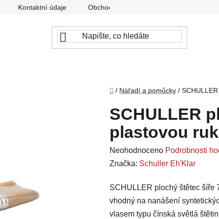
Kontaktní údaje
Obchodní podmínky
Podmínky ochr
Domů
/
Nářadí a pomůcky
/
SCHULLER pl
SCHULLER plo
plastovou ruk
Průměrné
Neohodnoceno
Podrobnosti ho
hodnocení
Značka:
Schuller Eh'Klar
produktu
SCHULLER plochý štětec šíře 75
je
vhodný na nanášení syntetických 
0,0
vlasem typu čínská světlá štětin
z