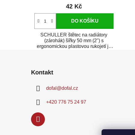
42 Kč
DO KOŠÍKU
SCHULLER štětec na radiátory
(zárohák) šířky 50 mm (2") s
ergonomickou plastovou rukojetí je
osazený směsí...
Z
á
Kontakt
p
a
dofal
@
dofal.cz
t
í
+420 776 75 24 97