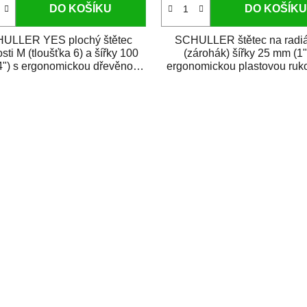
DO KOŠÍKU
DO KOŠÍKU
ULLER YES plochý štětec
SCHULLER štětec na radiá
osti M (tloušťka 6) a šířky 100
(zárohák) šířky 25 mm (1"
") s ergonomickou dřevěnou
ergonomickou plastovou rukoj
rukojetí....
osazený směsí...