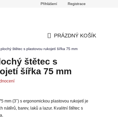
Přihlášení
Registrace
any osobních údajů
Reklamace
Odstoupení od smlouvy
PRÁZDNÝ KOŠÍK
NÁKUPNÍ
ochý štětec s plastovou rukojetí šířka 75 mm
KOŠÍK
chý štětec s
ojetí šířka 75 mm
dnocení
 mm (3") s ergonomickou plastovou rukojetí je
nátěrů, barev, laků a lazur. Kvalitní štětec s
a.