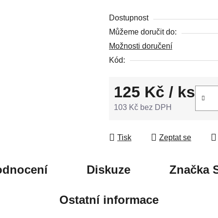
5
Dostupnost
hvězdiček.
Můžeme doručit do:
Možnosti doručení
Kód:
125 Kč
/ ks
103 Kč bez DPH
Měrná cena:
Tisk
Zeptat se
odnocení
Diskuze
Značka
S
Ostatní informace