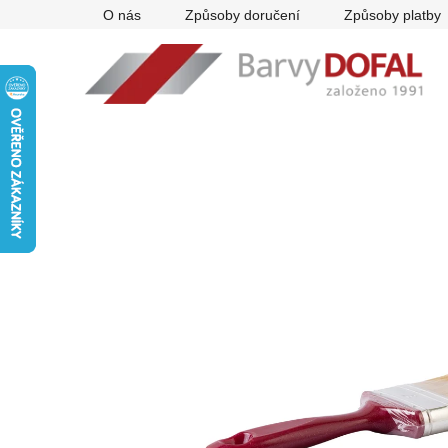
Přejít
O nás
Způsoby doručení
Způsoby platby
na
obsah