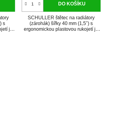
DO KOŠÍKU
tory
SCHULLER štětec na radiátory
) s
(zárohák) šířky 40 mm (1,5") s
etí je
ergonomickou plastovou rukojetí je
osazený...