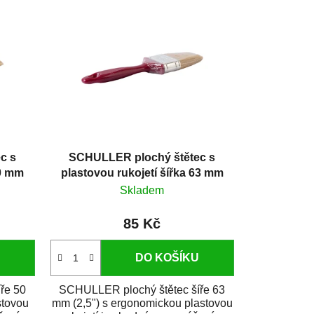
c s
SCHULLER plochý štětec s
50 mm
plastovou rukojetí šířka 63 mm
Skladem
85 Kč
DO KOŠÍKU
ře 50
SCHULLER plochý štětec šíře 63
stovou
mm (2,5") s ergonomickou plastovou