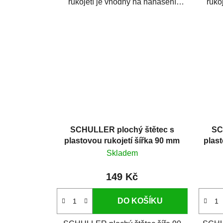
rukojetí je vhodný na nanášení
ruko
syntetických...
SCHULLER plochý štětec s
SC
plastovou rukojetí šířka 90 mm
plas
Skladem
149 Kč
DO KOŠÍKU