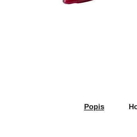
Popis
H