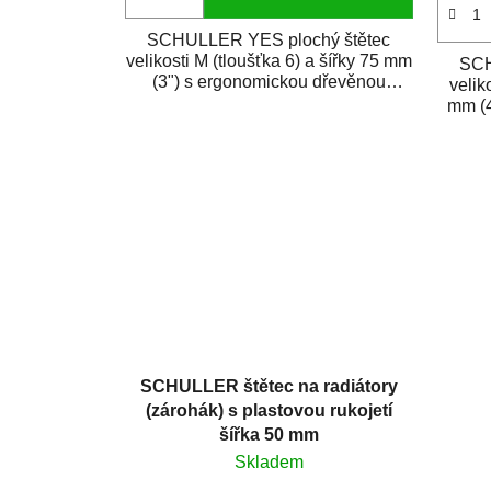
SCHULLER YES plochý štětec
velikosti M (tloušťka 6) a šířky 75 mm
SCH
(3") s ergonomickou dřevěnou
velik
rukojetí. Je...
mm (4
SCHULLER štětec na radiátory
(zárohák) s plastovou rukojetí
šířka 50 mm
Skladem