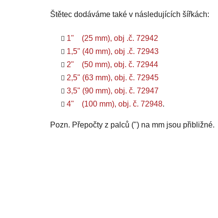
Štětec dodáváme také v následujících šířkách:
1" (25 mm), obj .č. 72942
1,5" (40 mm), obj .č. 72943
2" (50 mm), obj. č. 72944
2,5" (63 mm), obj. č. 72945
3,5" (90 mm), obj. č. 72947
4" (100 mm), obj. č. 72948
.
Pozn. Přepočty z palců (") na mm jsou přibližné.