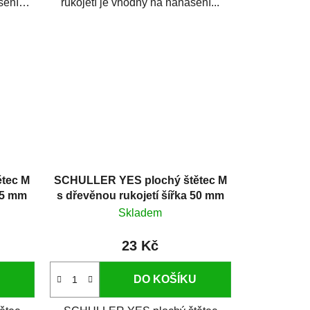
šení
rukojetí je vhodný na nanášení...
tec M
SCHULLER YES plochý štětec M
 25 mm
s dřevěnou rukojetí šířka 50 mm
Skladem
23 Kč
DO KOŠÍKU