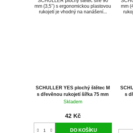
SCHULLER plochý štětec šíře 90
SCHUL
mm (3,5") s ergonomickou plastovou
mm (4
rukojetí je vhodný na nanášení...
ruko
SCHULLER YES plochý štětec M
SCHU
s dřevěnou rukojetí šířka 75 mm
s d
Skladem
42 Kč
DO KOŠÍKU